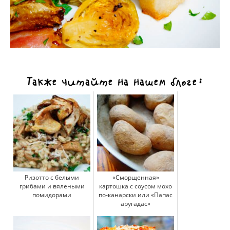
Также читайте на нашем блоге:
Ризотто с белыми
«Сморщенная»
грибами и вялеными
картошка с соусом мохо
помидорами
по-канарски или «Папас
аругадас»