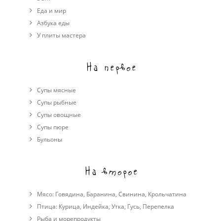
Еда и мир
Азбука еды
У плиты мастера
На первое
Супы мясные
Супы рыбные
Супы овощные
Cупы пюре
Бульоны
На второе
Мясо:
Говядина
,
Баранина
,
Свинина
,
Крольчатина
Птица:
Курица
,
Индейка
,
Утка
,
Гусь
,
Перепелка
Рыба и морепродукты