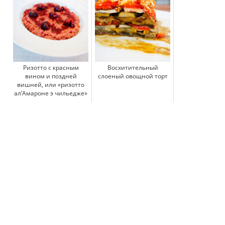
Ризотто с красным
Восхитительный
вином и поздней
слоеный овощной торт
вишней, или «ризотто
ал’Амароне э чильедже»