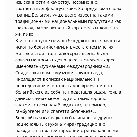
изысканности и качеству, несомненно,
соответствует французской». За пределами своих
границ Бельгия лучше всего известна такими
традиционными национальными продуктами как
шоколад, вафли, жареный картофель и, конечно
же, пиво.
В местной кухне немало блюд, которые являются
исконно бельгийскими, и вместе с тем многих
жителей этой страны, которые всегда были
совсем не прочь вкусно поесть, следует скорее
именовать «гурманами-международниками».
Свидетельством тому может служить еда,
числящаяся в списках национальной и
повседневной и, в то же самое время, ничего
бельгийского из себя не представляющая. Речь в
данном случае может идти о таких хорошо
знакомых всем нам блюдах как, например,
гамбургеры или спагетти болоньезе…
Бельгийская кухня (как и большинство других
национальных кухонь мира) традиционно
находится в полной гармонии с региональными
и сезонными компонентами, включая широко