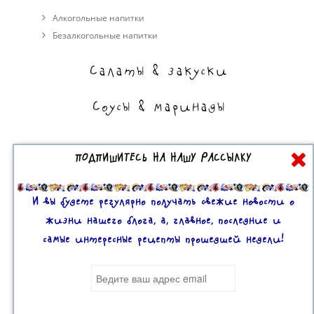
Алкогольные напитки
Безалкогольные напитки
Салаты & закуски
Соусы & маринады
На сладкое
ПОДПИШИТЕСЬ НА НАШУ РАССЫЛКУ
Торты, пирожные, выпечка
И вы будете регулярно получать свежие новости о
Десерты
жизни нашего блога, а, главное, последние и
самые интересные рецепты прошедшей недели!
Все права защищены. 2U © 2016-2020