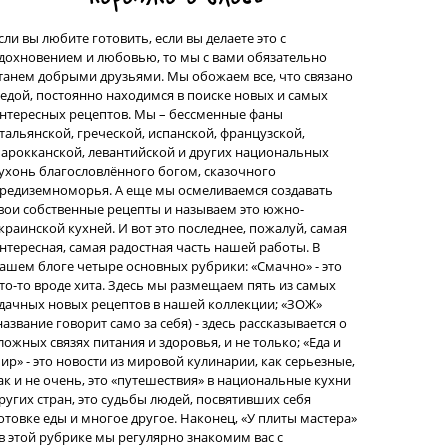
сли вы любите готовить, если вы делаете это с
дохновением и любовью, то мы с вами обязательно
танем добрыми друзьями. Мы обожаем все, что связано
 едой, постоянно находимся в поиске новых и самых
нтересных рецептов. Мы – бессменные фаны
тальянской, греческой, испанской, французской,
арокканской, левантийской и других национальных
ухонь благословлённого богом, сказочного
редиземноморья. А еще мы осмеливаемся создавать
вои собственные рецепты и называем это южно-
краинской кухней. И вот это последнее, пожалуй, самая
нтересная, самая радостная часть нашей работы. В
ашем блоге четыре основных рубрики: «Смачно» - это
то-то вроде хита. Здесь мы размещаем пять из самых
дачных новых рецептов в нашей коллекции; «ЗОЖ»
название говорит само за себя) - здесь рассказывается о
ложных связях питания и здоровья, и не только; «Еда и
ир» - это новости из мировой кулинарии, как серьезные,
ак и не очень, это «путешествия» в национальные кухни
ругих стран, это судьбы людей, посвятивших себя
отовке еды и многое другое. Наконец, «У плиты мастера»
 в этой рубрике мы регулярно знакомим вас с