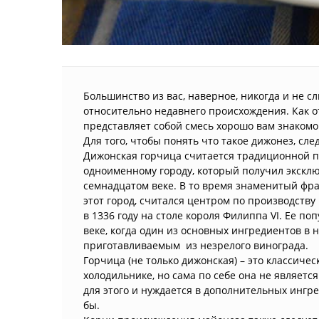
Большинство из вас, наверное, никогда и не с
относительно недавнего происхождения. Как о
представляет собой смесь хорошо вам знаком
Для того, чтобы понять что такое дижонез, сле
Дижонская горчица считается традиционной 
одноименному городу, который получил эксклю
семнадцатом веке. В то время знаменитый фра
этот город, считался центром по производств
в 1336 году на столе короля Филиппа VI. Ее п
веке, когда один из основных ингредиентов в н
приготавливаемым из незрелого винограда.
Горчица (не только дижонская) – это классиче
холодильнике, но сама по себе она не являет
для этого и нуждается в дополнительных ингр
бы.