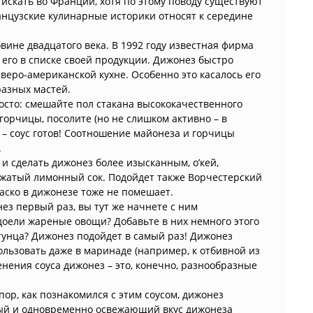
искать во Франции, хотя по этому поводу существуют
анцузские кулинарные историки относят к середине
вине двадцатого века. В 1992 году известная фирма
 его в списке своей продукции. Дижонез быстро
веро-американской кухне. Особенно это касалось его
разных мастей.
осто: смешайте пол стакана высококачественного
горчицы, посолите (но не слишком активно – в
! – соус готов! Соотношение майонеза и горчицы
.
и сделать дижонез более изысканным, о’кей,
ыжатый лимонный сок. Подойдет также Ворчестерский
баско в дижонезе тоже не помешает.
ез первый раз, вы тут же начнете с ним
доели жареные овощи? Добавьте в них немного этого
 тунца? Дижонез подойдет в самый раз! Дижонез
пользовать даже в маринаде (например, к отбивной из
ения соуса дижонез – это, конечно, разнообразные
пор, как познакомился с этим соусом, дижонез
ный и одновременно освежающий вкус дижонеза