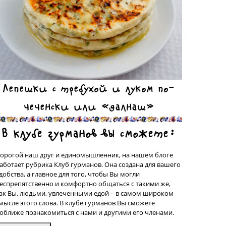
Лепешки с требухой и луком по-
чеченски или «далнаш»
В клубе гурманов вы сможете:
орогой наш друг и единомышленник, на нашем блоге
аботает рубрика Клуб гурманов. Она создана для вашего
добства, а главное для того, чтобы Вы могли
еспрепятственно и комфортно общаться с такими же,
ак Вы, людьми, увлеченными едой – в самом широком
мысле этого слова. В клубе гурманов Вы сможете
оближе познакомиться с нами и другими его членами.