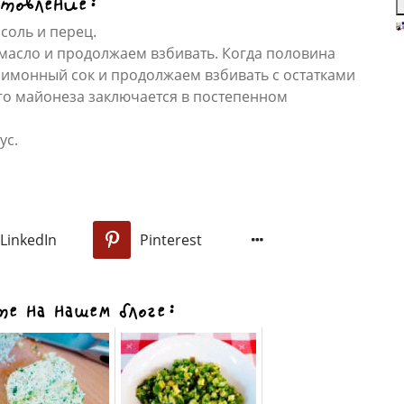
товление:
З
 соль и перец.
п
масло и продолжаем взбивать. Когда половина
б
лимонный сок и продолжаем взбивать с остатками
р
го майонеза заключается в постепенном
р
б
п
ус.
о
п
З
л
к
к
LinkedIn
Pinterest
0
к
н
за
«
е на нашем блоге:
в
б
п
р