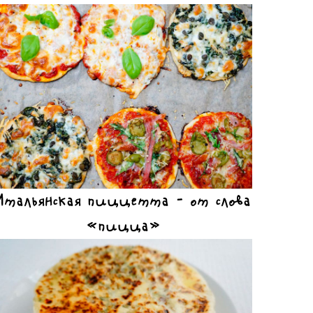
Итальянская пиццетта – от слова
«пицца»