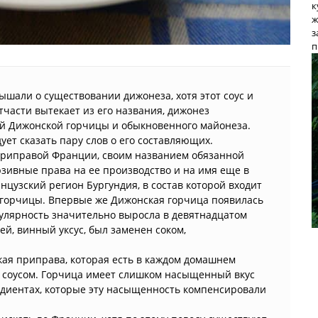
к
ж
з
п
лышали о существовании дижонеза, хотя этот соус и
тчасти вытекает из его названия, дижонез
ой Дижонской горчицы и обыкновенного майонеза.
дует сказать пару слов о его составляющих.
приправой Франции, своим названием обязанной
зивные права на ее производство и на имя еще в
нцузский регион Бургундия, в состав которой входит
у горчицы. Впервые же Дижонская горчица появилась
опулярность значительно выросла в девятнадцатом
ей, винный уксус, был заменен соком,
ская приправа, которая есть в каждом домашнем
ся соусом. Горчица имеет слишком насыщенный вкус
едиентах, которые эту насыщенность компенсировали