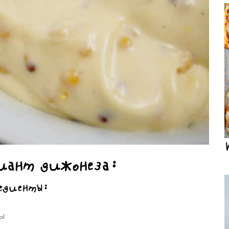
иант дижонеза:
едиенты:
цы