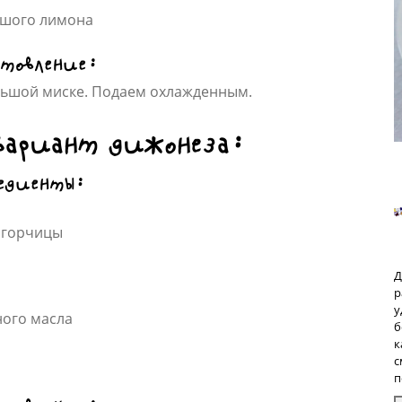
ьшого лимона
товление:
льшой миске. Подаем охлажденным.
вариант дижонеза:
едиенты:
 горчицы
Д
р
у
ного масла
б
к
с
п