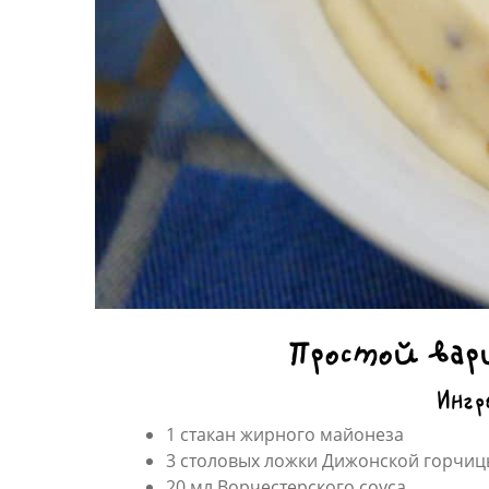
Простой вар
Ингр
1 стакан жирного майонеза
3 столовых ложки Дижонской горчи
20 мл Ворчестерского соуса