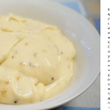
Е
в
с
с
и
и
м
к
С
с
у
и
н
ч
у
(
с
м
т
д
г
-