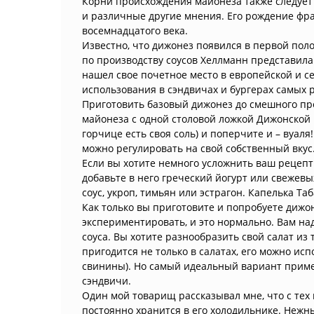
Корни происхождения майонеза также следует 
и различные другие мнения. Его рождение фр
восемнадцатого века.
Известно, что дижонез появился в первой поло
по производству соусов Хеллманн представила
нашел свое почетное место в европейской и се
использования в сэндвичах и бургерах самых 
Приготовить базовый дижонез до смешного пр
майонеза с одной столовой ложкой Дижонской 
горчице есть своя соль) и поперчите и – вуаля
можно регулировать на свой собственный вкус
Если вы хотите немного усложнить ваш рецепт 
добавьте в него греческий йогурт или свежев
соус, укроп, тимьян или эстрагон. Капелька Та
Как только вы приготовите и попробуете дижон
экспериментировать, и это нормально. Вам на
соуса. Вы хотите разнообразить свой салат из
пригодится не только в салатах, его можно ис
свинины). Но самый идеальный вариант примен
сэндвичи.
Один мой товарищ рассказывал мне, что с тех 
постоянно хранится в его холодильнике. Неж