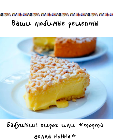
Ваши любимые рецепты
Бабушкин пирог или «торта
делла нонна»