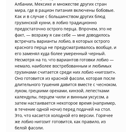
Албании, Мексике и множестве других стран
мира, где в рацион питания включены бобовые.
Как и в случае с большинством других блюд
грузинской кухни, в лобио традиционно
предостаточно острого перца. Впрочем, это не
факт, — возражу я сам себе — мне доводилось
встречать варианты лобио, в которых острого
красного перца не предусматривалось вообще, и
его заменял куда более умеренный черный.
Несмотря на то, что вариантов готовки лобио —
немало, наиболее востребованным и любимых
грузинами считается среди них лобио «нигозит».
Оно готовится из красной фасоли, которая после
длительного тушения давится вместе с чесноком,
луком, грецкими орехами, кинзой, лепестками
календулы, перцем чили и винным уксусом, а
затем настаивается некоторое время (например,
в течение одной ночи) перед подачей на стол.
Это, что касается холодной его версии. Горячее
же лобио нигозит готовится, как правило, из
белой фасоли.