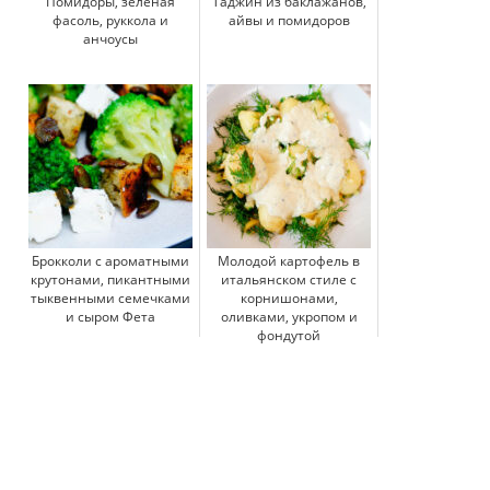
Помидоры, зеленая
Таджин из баклажанов,
фасоль, руккола и
айвы и помидоров
анчоусы
Брокколи с ароматными
Молодой картофель в
крутонами, пикантными
итальянском стиле с
тыквенными семечками
корнишонами,
и сыром Фета
оливками, укропом и
фондутой