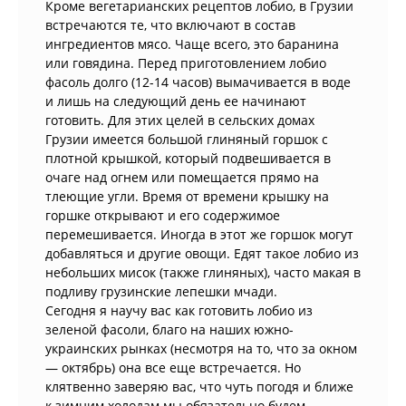
Кроме вегетарианских рецептов лобио, в Грузии
встречаются те, что включают в состав
ингредиентов мясо. Чаще всего, это баранина
или говядина. Перед приготовлением лобио
фасоль долго (12-14 часов) вымачивается в воде
и лишь на следующий день ее начинают
готовить. Для этих целей в сельских домах
Грузии имеется большой глиняный горшок с
плотной крышкой, который подвешивается в
очаге над огнем или помещается прямо на
тлеющие угли. Время от времени крышку на
горшке открывают и его содержимое
перемешивается. Иногда в этот же горшок могут
добавляться и другие овощи. Едят такое лобио из
небольших мисок (также глиняных), часто макая в
подливу грузинские лепешки мчади.
Сегодня я научу вас как готовить лобио из
зеленой фасоли, благо на наших южно-
украинских рынках (несмотря на то, что за окном
— октябрь) она все еще встречается. Но
клятвенно заверяю вас, что чуть погодя и ближе
к зимним холодам мы обязательно будем