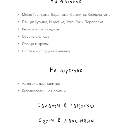
На второе
Мясо:
Говядина
,
Баранина
,
Свинина
,
Крольчатина
Птица:
Курица
,
Индейка
,
Утка
,
Гусь
,
Перепелка
Рыба и морепродукты
Сборные блюда
Овощи и крупы
Паста и несладкая выпечка
На третье
Алкогольные напитки
Безалкогольные напитки
Салаты & закуски
Соусы & маринады