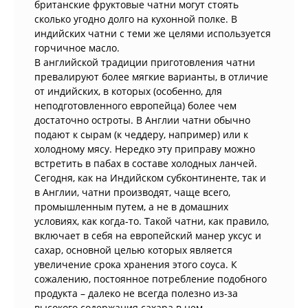
британские фруктовые чатни могут стоять
сколько угодно долго на кухонной полке. В
индийских чатни с теми же целями используется
горчичное масло.
В английской традиции приготовления чатни
превалируют более мягкие варианты, в отличие
от индийских, в которых (особенно, для
неподготовленного европейца) более чем
достаточно остроты. В Англии чатни обычно
подают к сырам (к чеддеру, например) или к
холодному мясу. Нередко эту приправу можно
встретить в пабах в составе холодных ланчей.
Сегодня, как на Индийском субконтиненте, так и
в Англии, чатни производят, чаще всего,
промышленным путем, а не в домашних
условиях, как когда-то. Такой чатни, как правило,
включает в себя на европейский манер уксус и
сахар, основной целью которых является
увеличение срока хранения этого соуса. К
сожалению, постоянное потребление подобного
продукта – далеко не всегда полезно из-за
высокого содержания сахара в нем.