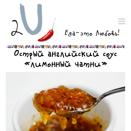
Острый английский соус
«лимонный чатни»