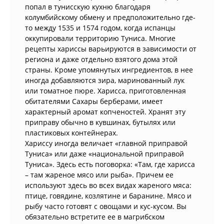
попал в тунисскую кухню благодаря
колумбийскому обмену и предположительно где-
то между 1535 и 1574 годом, когда испанцы
оккупировали территорию Туниса. Многие
рецепты хариссы варьируются в зависимости от
региона и даже отдельно взятого дома этой
страны. Кроме упомянутых ингредиентов, в нее
иногда добавляются зира, маринованный лук
или томатное пюре. Харисса, приготовленная
обитателями Сахары берберами, имеет
характерный аромат копченостей. Хранят эту
приправу обычно в кувшинах, бутылях или
пластиковых контейнерах.
Хариссу иногда величает «главной приправой
Туниса» или даже «национальной приправой
Туниса». Здесь есть поговорка: «Там, где харисса
– там жареное мясо или рыба». Причем ее
используют здесь во всех видах жареного мяса:
птице, говядине, козлятине и баранине. Мясо и
рыбу часто готовят с овощами и кус-кусом. Вы
обязательно встретите ее в магрибском