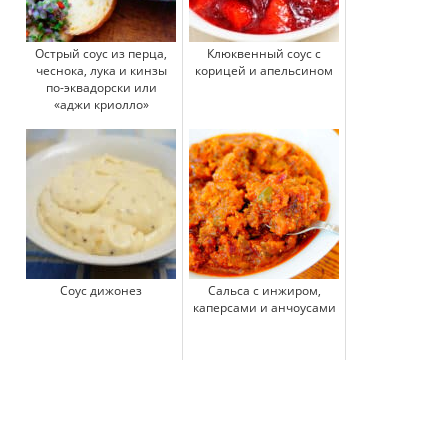
Острый соус из перца,
Клюквенный соус с
чеснока, лука и кинзы
корицей и апельсином
по-эквадорски или
«аджи криолло»
Соус дижонез
Cальса с инжиром,
каперсами и анчоусами