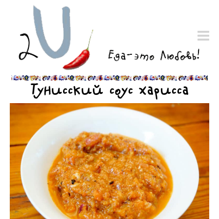
Тунисский соус харисса