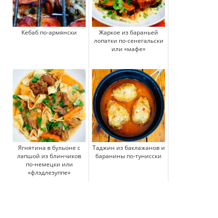
Кебаб по-армянски
Жаркое из бараньей
лопатки по-сенегальски
или «мафе»
Ягнятина в бульоне с
Таджин из баклажанов и
лапшой из блинчиков
баранины по-тунисски
по-немецки или
«флэдлезуппе»