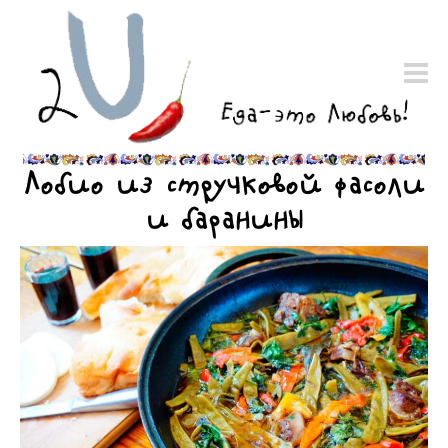
Лобио из стручковой фасоли
и баранины