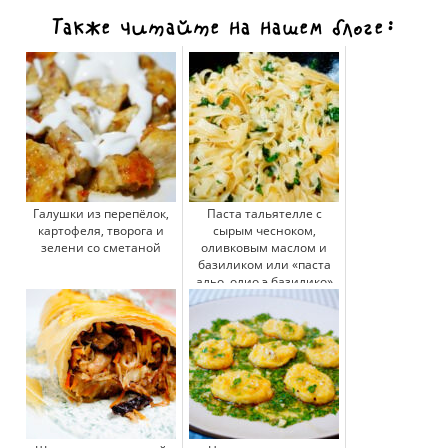
Также читайте на нашем блоге:
Галушки из перепёлок,
Паста тальятелле с
картофеля, творога и
сырым чесноком,
зелени со сметаной
оливковым маслом и
базиликом или «паста
альо, олио э базилико»