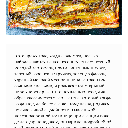
В это время года, когда люди с жадностью
набрасываются на все весенне-летнее: нежный
молодой картофель, почти лишенный шкурки,
зеленый горошек в стручках, зеленую фасоль,
ядреный молодой чеснок, шпинат с толстыми
сочными листьями, и родился этот открытый
пирог-перевертыш. Его появлению послужил
образ классического тарт татена, который когда-
то давно, уже более ста лет тому назад, родился
по счастливой случайности в маленькой
железнодорожной гостинице при станции Вале
де ла Луар неподалеку от Парижа (подробней об
этой истории читайте в предисловии к рецепту,