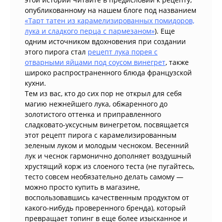
опубликованному на нашем блоге под названием
«Тарт татен из карамелизированных помидоров,
лука и сладкого перца с пармезаном»
). Еще
одним источником вдохновения при создании
этого пирога стал
рецепт лука порея с
отварными яйцами под соусом винегрет
, также
широко распространенного блюда французской
кухни.
Тем из вас, кто до сих пор не открыл для себя
магию нежнейшего лука, обжаренного до
золотистого оттенка и приправленного
сладковато-уксусным винегретом, посвящается
этот рецепт пирога с карамелизированным
зеленым луком и молодым чесноком. Весенний
лук и чеснок гармонично дополняет воздушный
хрустящий корж из слоеного теста (не пугайтесь,
тесто совсем необязательно делать самому —
можно просто купить в магазине,
воспользовавшись качественным продуктом от
какого-нибудь проверенного бренда), который
превращает топинг в еще более изысканное и