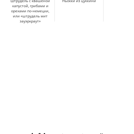
Штрудель с квашеной
Ньокки из цуккини
капустой, грибами и
орехами по-немецки,
или «штрудель мит
зауэркраут»