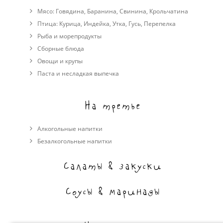
Мясо:
Говядина
,
Баранина
,
Свинина
,
Крольчатина
Птица:
Курица
,
Индейка
,
Утка
,
Гусь
,
Перепелка
Рыба и морепродукты
Сборные блюда
Овощи и крупы
Паста и несладкая выпечка
На третье
Алкогольные напитки
Безалкогольные напитки
Салаты & закуски
Соусы & маринады