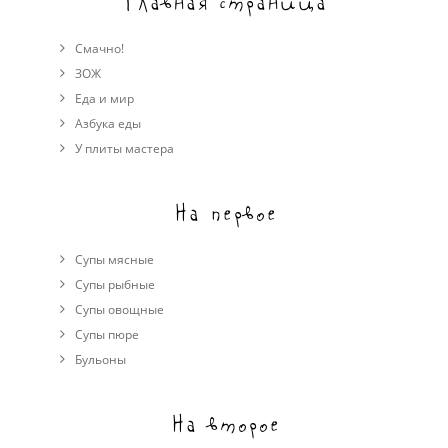
Главная страница
Смачно!
ЗОЖ
Еда и мир
Азбука еды
У плиты мастера
На первое
Супы мясные
Супы рыбные
Супы овощные
Cупы пюре
Бульоны
На второе