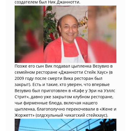
создателем был Ник Джаннотти.
Позже его сын Вик подавал цыпленка Везувио в
семейном ресторане «Джаннотти Стейк Хаус» (в
2009 году после смерти Вика ресторан был
закрыт). Есть и такие, кто уверен, что впервые
Везувио был приготовлен в «Кафе у Эри на Уэллс
Стрит», давно уже закрытом клубном ресторане,
чьи фирменные блюда, включая нашего
цыпленка, благополучно перекочевали в «Жене и
Жоржетт» (олдскульный чикагский стейкхаус).