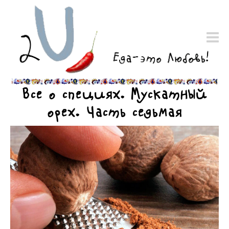
Все о специях. Мускатный
орех. Часть седьмая