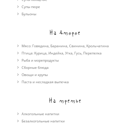
Cупы пюре
Бульоны
На второе
Мясо:
Говядина
,
Баранина
,
Свинина
,
Крольчатина
Птица:
Курица
,
Индейка
,
Утка
,
Гусь
,
Перепелка
Рыба и морепродукты
Сборные блюда
Овощи и крупы
Паста и несладкая выпечка
На третье
Алкогольные напитки
Безалкогольные напитки