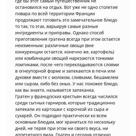
где бы этот самый путешественник не
остановился на отдых. Вот уже не одно столетие
повара по всей территории Франции
продолжают готовить это замечательное блюдо
то так, то этак, варьируя самые разные
ингредиенты и приправы. Однако способ
приготовления гратена всегда при этом остается
неизменным: различные овощи (вне
конкуренции остается, конечно же, картофель)
или комбинации овощей нарезаются тонкими
ломтиками, после чего перекладываются слоями
в огнеупорной форме и запекаются в печи или
духовке вместе с молоком, сливками, бешамелем
или сыром, либо без оных. У нас похожее блюдо,
как вы знаете, называется запеканка.
Гратен у французских крестьян всегда числился
среди сытных гарниров, которые традиционно
запекали из картошки с корочкой из сыра и
сухарей. Он подходил практически ко всем
основным блюдам, мог храниться по нескольку
дней, не теряя при этом ни своего вкуса, ни
аппетитного вида. Гратен и сегодня отлично