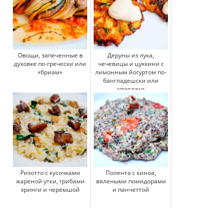
Овощи, запеченные в
Деруны из лука,
духовке по-гречески или
чечевицы и цуккини с
«бриам»
лимонным йогуртом по-
бангладешски или
«пияджу»
Ризотто с кусочками
Полента с киноа,
жареной утки, грибами
вялеными помидорами
эринги и черемшой
и панчеттой