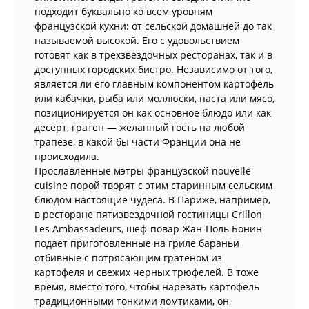
подходит буквально ко всем уровням
французской кухни: от сельской домашней до так
называемой высокой. Его с удовольствием
готовят как в трехзвездочных ресторанах, так и в
доступных городских бистро. Независимо от того,
является ли его главным компонентом картофель
или кабачки, рыба или моллюски, паста или мясо,
позиционируется он как основное блюдо или как
десерт, гратен — желанный гость на любой
трапезе, в какой бы части Франции она не
происходила.
Прославленные мэтры французской nouvelle
cuisine порой творят с этим старинным сельским
блюдом настоящие чудеса. В Париже, например,
в ресторане пятизвездочной гостиницы Crillon
Les Ambassadeurs, шеф-повар Жан-Поль Бонин
подает приготовленные на гриле бараньи
отбивные с потрясающим гратеном из
картофеля и свежих черных трюфелей. В тоже
время, вместо того, чтобы нарезать картофель
традиционными тонкими ломтиками, он