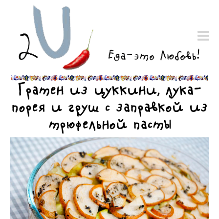
Гратен из цуккини, лука-
порея и груш с заправкой из
трюфельной пасты