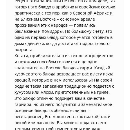
Рецепт этой запеканки не нов. На самом деле, так
готовят это блюдо в арабских и еврейских семьях
практически с тех пор, как в Северной Африке и
на Ближнем Востоке – основном ареале
проживания этих народов — появились
баклажаны и помидоры. По большому счету, это
одно из первых блюд, которое учатся готовить в
домах девочки, когда достигают подросткового
возраста.
Кстати, приблизительно из тех же ингредиентов
и похожим способом готовится еще одно
знаменитое на Востоке блюдо – карри. Каждый
кусочек этого блюда возвращает вас к лету из-за
овощей, которые в нем использованы! На своей
родине такая запеканка традиционно подается с
хумусом или мясом, приготовленным на гриле.
Это блюдо отлично подойдет вам в качестве
гарнира, но из него получится и замечательное
основное блюдо, особенно, если вы –
вегетарианец. Его можно есть как вилкой, так и
питой или лавашом. Вы можете подавать его
теплым, комнатной температуры или даже