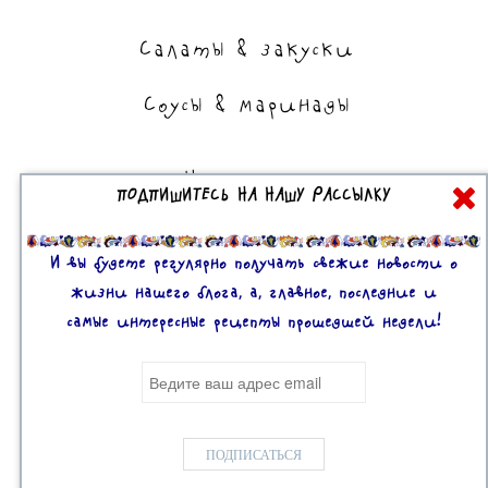
Салаты & закуски
Соусы & маринады
На сладкое
ПОДПИШИТЕСЬ НА НАШУ РАССЫЛКУ
Торты, пирожные, выпечка
Десерты
И вы будете регулярно получать свежие новости о
жизни нашего блога, а, главное, последние и
самые интересные рецепты прошедшей недели!
Все права защищены. 2U © 2016-2020
Mobile version:
Enabled