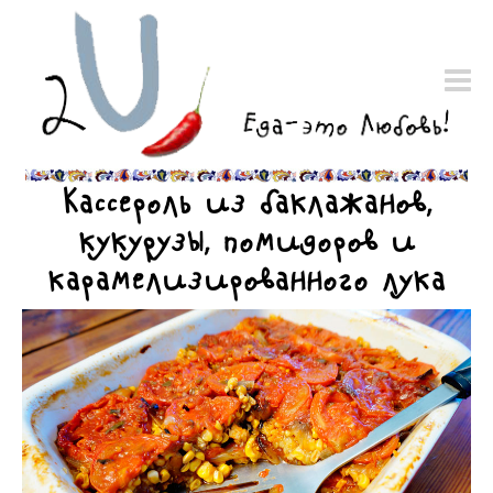
Кассероль из баклажанов,
кукурузы, помидоров и
карамелизированного лука