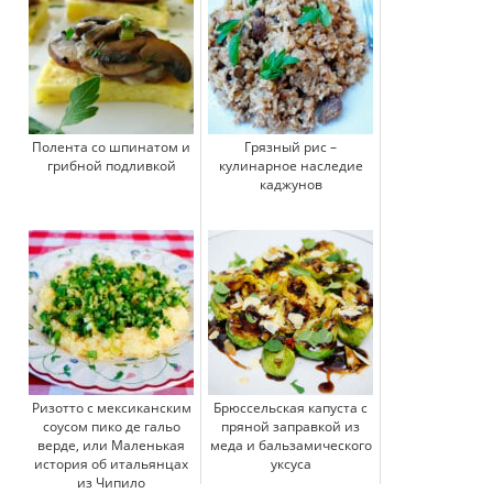
Полента со шпинатом и
Грязный рис –
грибной подливкой
кулинарное наследие
каджунов
Ризотто с мексиканским
Брюссельская капуста с
соусом пико де гальо
пряной заправкой из
верде, или Маленькая
меда и бальзамического
история об итальянцах
уксуса
из Чипило