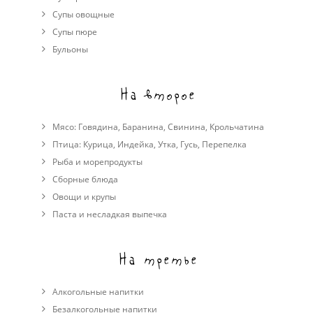
Супы овощные
Cупы пюре
Бульоны
На второе
Мясо:
Говядина
,
Баранина
,
Свинина
,
Крольчатина
Птица:
Курица
,
Индейка
,
Утка
,
Гусь
,
Перепелка
Рыба и морепродукты
Сборные блюда
Овощи и крупы
Паста и несладкая выпечка
На третье
Алкогольные напитки
Безалкогольные напитки