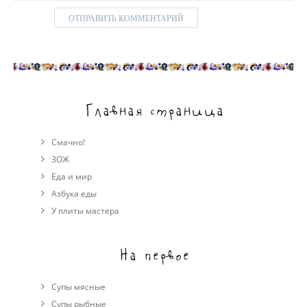
Главная страница
Смачно!
ЗОЖ
Еда и мир
Азбука еды
У плиты мастера
На первое
Супы мясные
Супы рыбные