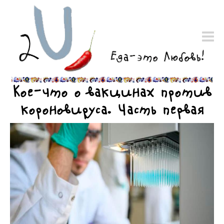
Кое-что о вакцинах против
короновируса. Часть первая