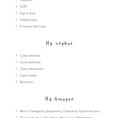
ЗОЖ
Еда и мир
Азбука еды
У плиты мастера
На первое
Супы мясные
Супы рыбные
Супы овощные
Cупы пюре
Бульоны
На второе
Мясо:
Говядина
,
Баранина
,
Свинина
,
Крольчатина
Птица:
Курица
,
Индейка
,
Утка
,
Гусь
,
Перепелка