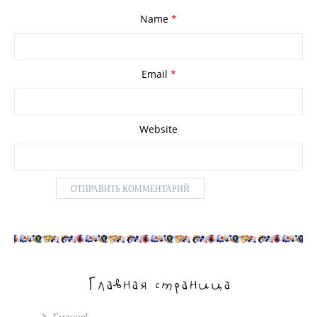
Name
*
Email
*
Website
Главная страница
Смачно!