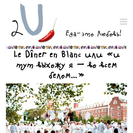
Le Dîner en Blanc или «и
тут выхожу я — во всем
белом…»