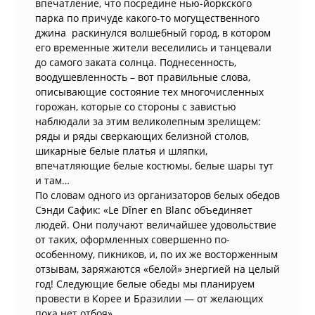
впечатление, что посредине нью-йоркского
парка по причуде какого-то могущественного
джина раскинулся волшебный город, в котором
его временные жители веселились и танцевали
до самого заката солнца. Поднесенность,
воодушевленность – вот правильные слова,
описывающие состояние тех многочисленных
горожан, которые со стороны с завистью
наблюдали за этим великолепным зрелищем:
ряды и ряды сверкающих белизной столов,
шикарные белые платья и шляпки,
впечатляющие белые костюмы, белые шары тут
и там…
По словам одного из организаторов белых обедов
Сэнди Сафик: «Le Dîner en Blanc объединяет
людей. Они получают величайшее удовольствие
от таких, оформленных совершенно по-
особенному, пикников, и, по их же восторженным
отзывам, заряжаются «белой» энергией на целый
год! Следующие белые обеды мы планируем
провести в Корее и Бразилии — от желающих
пока нет отбоя».