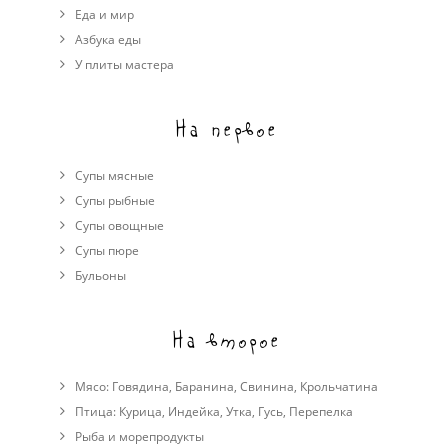
Еда и мир
Азбука еды
У плиты мастера
На первое
Супы мясные
Супы рыбные
Супы овощные
Cупы пюре
Бульоны
На второе
Мясо:
Говядина
,
Баранина
,
Свинина
,
Крольчатина
Птица:
Курица
,
Индейка
,
Утка
,
Гусь
,
Перепелка
Рыба и морепродукты