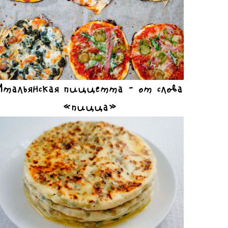
Итальянская пиццетта – от слова
«пицца»