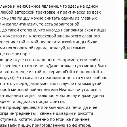
льное и неизбежное явление, что здесь на одной
 любой авторской трактовке и практически во всех
о смысле пиццу можно считать одним из главных
к «неаполитанизм», то есть характерной
 до такой степени, что иногда неаполитанская пицца
 моментов из многовековой жизни этого славного
товления этой самой неаполитанской пиццы были
и поговорим об одном, пожалуй, из самых
це во фритюре.
ающем вкусе всего жареного. Например, они любят
elle sedie», что означает «Даже ножка стула может быть
 вот вам еще из той же серии: «Fritto é buono tutto,
 воздух»). Что касается неаполитанцев, то у них любовь
но это утверждение уместно в случае с упомянутой
торой мировой войны жители Неаполя очутились в
готовления пиццы, включая моцареллу и даже дрова
о время и родилась пицца фритта.
е в пример дешевле привычной, из печи, да и ее
огда ингредиенты – свиные шкварки и рикотта —
ступней. Кстати, именно по этой же причине
азывали пиццу, приготовленную во фритюре,