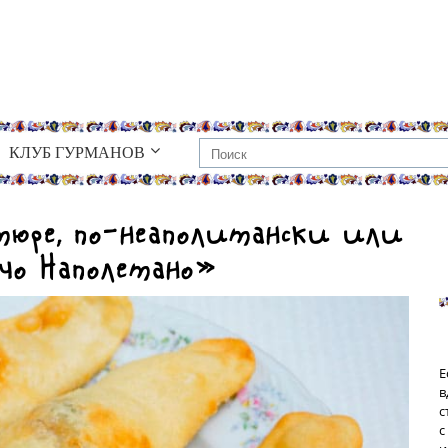
КЛУБ ГУРМАНОВ
тюре, по-неаполитански или
чо Наполетано»
Е
в
с
с