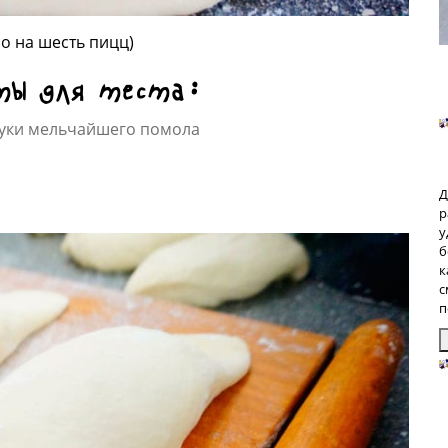
о на шесть пицц)
ты для теста:
уки мельчайшего помола
Д
р
у
б
к
с
п
З
п
б
р
р