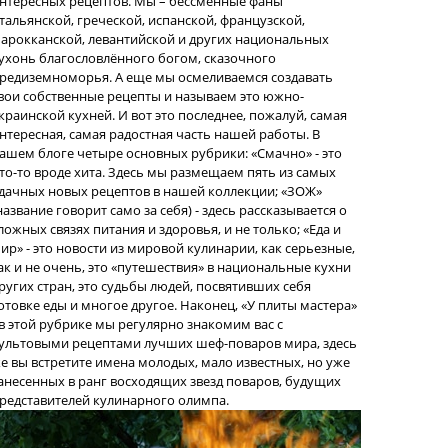
нтересных рецептов. Мы – бессменные фаны
тальянской, греческой, испанской, французской,
арокканской, левантийской и других национальных
ухонь благословлённого богом, сказочного
редиземноморья. А еще мы осмеливаемся создавать
вои собственные рецепты и называем это южно-
краинской кухней. И вот это последнее, пожалуй, самая
нтересная, самая радостная часть нашей работы. В
ашем блоге четыре основных рубрики: «Смачно» - это
то-то вроде хита. Здесь мы размещаем пять из самых
дачных новых рецептов в нашей коллекции; «ЗОЖ»
название говорит само за себя) - здесь рассказывается о
ложных связях питания и здоровья, и не только; «Еда и
ир» - это новости из мировой кулинарии, как серьезные,
ак и не очень, это «путешествия» в национальные кухни
ругих стран, это судьбы людей, посвятивших себя
отовке еды и многое другое. Наконец, «У плиты мастера»
 в этой рубрике мы регулярно знакомим вас с
ультовыми рецептами лучших шеф-поваров мира, здесь
е вы встретите имена молодых, мало известных, но уже
анесенных в ранг восходящих звезд поваров, будущих
редставителей кулинарного олимпа.