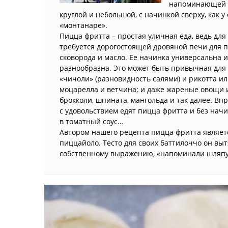
напоминающей к
круглой и небольшой, с начинкой сверху, как 
«монтанаре».
Пицца фритта – простая уличная еда, ведь для
требуется дорогостоящей дровяной печи для п
сковорода и масло. Ее начинка универсальна и
разнообразна. Это может быть привычная для
«чичоли» (разновидность салями) и рикотта и
моцарелла и ветчина; и даже жареные овощи 
брокколи, шпината, мангольда и так далее. В
с удовольствием едят пицца фритта и без начи
в томатный соус…
Автором нашего рецепта пицца фритта являе
пиццайоло. Тесто для своих баттилоччо он выт
собственному выражению, «напоминали шляпу 