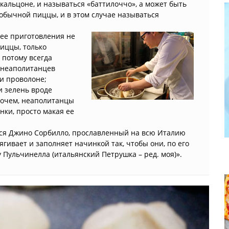
альцоне, и называться «баттилоччо», а может быть
у обычной пиццы, и в этом случае называться
 ее приготовления не
иццы, только
 потому всегда
 неаполитанцев
ли проволоне;
и зелень вроде
прочем, неаполитанцы
нки, просто макая ее
тся Джино Сорбилло, прославленный на всю Италию
ягивает и заполняет начинкой так, чтобы они, по его
Пульчинелла (итальянский Петрушка – ред. моя)».