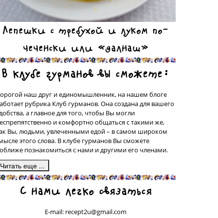
Лепешки с требухой и луком по-
чеченски или «далнаш»
В клубе гурманов вы сможете:
орогой наш друг и единомышленник, на нашем блоге
аботает рубрика Клуб гурманов. Она создана для вашего
добства, а главное для того, чтобы Вы могли
еспрепятственно и комфортно общаться с такими же,
ак Вы, людьми, увлеченными едой – в самом широком
мысле этого слова. В клубе гурманов Вы сможете
оближе познакомиться с нами и другими его членами.
десь, в подрубрике «Сделано на моей кухне» у вас будет
С нами легко связаться
рекрасная возможность поделиться со всеми рецептами
люд, которые были сделаны вашими собственными
уками, а может быть, даже, и придуманы вами. Ваш
E-mail: recept2u@gmail.com
ецепт с фотографией приготовленного Вами блюда