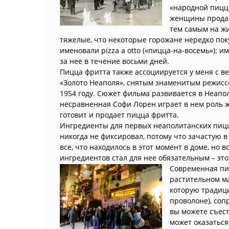
«народной пицц
женщины продав
тем самым на жи
тяжелые, что некоторые горожане нередко пок
именовали pizza a otto («пицца-на-восемь»): им
за нее в течение восьми дней.
Пицца фритта также ассоциируется у меня с 
«Золото Неаполя», снятым знаменитым режисс
1954 году. Сюжет фильма развивается в Неапол
несравненная Софи Лорен играет в нем роль 
готовит и продает пицца фритта.
Ингредиенты для первых неаполитанских пицц
никогда не фиксировал, потому что зачастую 
все, что находилось в этот момент в доме, но в
ингредиентов стал для нее обязательным – это
Современная пиц
растительном ма
которую традици
проволоне), со
вы можете съест
может оказаться