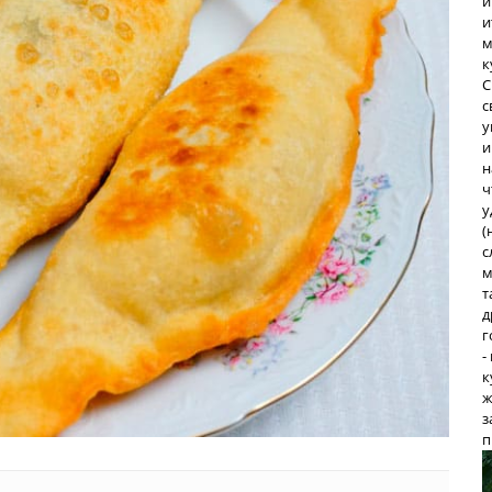
и
и
м
к
С
с
у
и
н
ч
у
(
с
м
т
д
г
-
к
ж
з
п