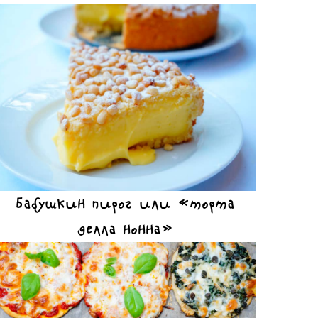
Бабушкин пирог или «торта
делла нонна»