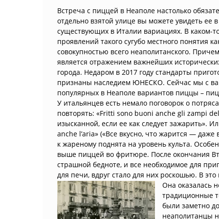
Встреча с пиццей в Неаполе настолько обязате
отдельно взятой улице вы можете увидеть ее в
существующих в Италии вариациях. В каком-т
проявлений такого сугубо местного понятия ка
совокупностью всего неаполитанского. Причем,
является отражением важнейших исторических
города. Недаром в 2017 году стандарты приго
признаны наследием ЮНЕСКО. Сейчас мы с вам
популярных в Неаполе вариантов пиццы – пиц
У итальянцев есть немало поговорок о потряс
повторять: «Fritti sono buoni anche gli zampi d
изысканной, если ее как следует зажарить». Или
anche l’aria» («Все вкусно, что жарится — даже
к жареному поднята на уровень культа. Особен
выше пиццей во фритюре. После окончания В
страшной бедноте, и все необходимое для при
для печи, вдруг стало для них роскошью. В эт
Она оказалась н
традиционные т
были заметно до
неаполитанцы н