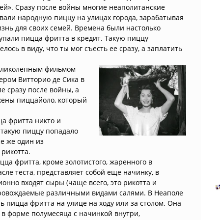
ей». Сразу после войны многие неаполитанские
али народную пиццу на улицах города, зарабатывая
знь для своих семей. Времена были настолько
упали пицца фритта в кредит. Такую пиццу
елось в виду, что ты мог съесть ее сразу, а заплатить
великолепным фильмом
ером Витторио де Сика в
е сразу после войны, а
жены пиццайоло, который
а фритта никто и
в такую пиццу попадало
се же один из
 рикотта.
ца фритта, кроме золотистого, жаренного в
сле теста, представляет собой еще начинку, в
онно входят сыры (чаще всего, это рикотта и
провождаемые различными видами салями. В Неаполе
ь пицца фритта на улице на ходу или за столом. Она
 в форме полумесяца с начинкой внутри,