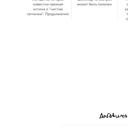
известна грязная
может быть полезен
истина о "чистом
к
питании". Продолжение
т
Добавить