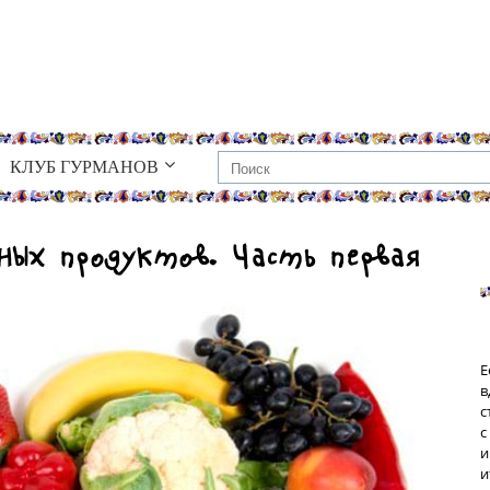
КЛУБ ГУРМАНОВ
ных продуктов. Часть первая
Е
в
с
с
и
и