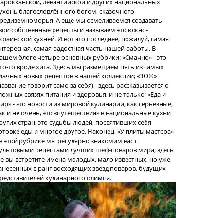
арокканской, левантийской и других национальных
ухонь благословлённого богом, сказочного
редиземноморья. А еще мы осмеливаемся создавать
вои собственные рецепты и называем это южно-
краинской кухней. И вот это последнее, пожалуй, самая
нтересная, самая радостная часть нашей работы. В
ашем блоге четыре основных рубрики: «Смачно» - это
то-то вроде хита. Здесь мы размещаем пять из самых
дачных новых рецептов в нашей коллекции; «ЗОЖ»
название говорит само за себя) - здесь рассказывается о
ложных связях питания и здоровья, и не только; «Еда и
ир» - это новости из мировой кулинарии, как серьезные,
ак и не очень, это «путешествия» в национальные кухни
ругих стран, это судьбы людей, посвятивших себя
отовке еды и многое другое. Наконец, «У плиты мастера»
 в этой рубрике мы регулярно знакомим вас с
ультовыми рецептами лучших шеф-поваров мира, здесь
е вы встретите имена молодых, мало известных, но уже
анесенных в ранг восходящих звезд поваров, будущих
редставителей кулинарного олимпа.