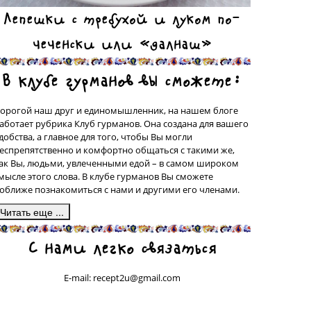
Лепешки с требухой и луком по-
чеченски или «далнаш»
В клубе гурманов вы сможете:
орогой наш друг и единомышленник, на нашем блоге
аботает рубрика Клуб гурманов. Она создана для вашего
добства, а главное для того, чтобы Вы могли
еспрепятственно и комфортно общаться с такими же,
ак Вы, людьми, увлеченными едой – в самом широком
мысле этого слова. В клубе гурманов Вы сможете
оближе познакомиться с нами и другими его членами.
десь, в подрубрике «Сделано на моей кухне» у вас будет
С нами легко связаться
рекрасная возможность поделиться со всеми рецептами
люд, которые были сделаны вашими собственными
уками, а может быть, даже, и придуманы вами. Ваш
E-mail: recept2u@gmail.com
ецепт с фотографией приготовленного Вами блюда
удет обязательно здесь опубликован. С правилами
убликации рецептов в этой подрубрике Вы сможете