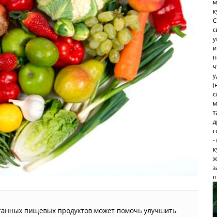
м
к
С
с
у
и
н
ч
у
(
с
м
т
д
г
-
к
ж
з
п
ботанных пищевых продуктов может помочь улучшить