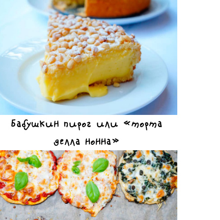
Бабушкин пирог или «торта
делла нонна»