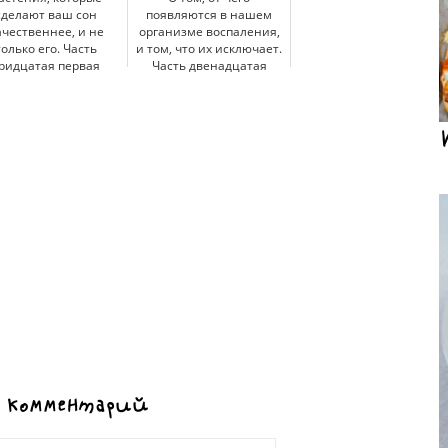
сделают ваш сон
появляются в нашем
ачественнее, и не
организме воспаления,
только его. Часть
и том, что их исключает.
ридцатая первая
Часть двенадцатая
 комментарий