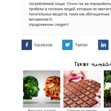
потребляемой пищи. Точно так же переработк
пробелы в питании людей, которым не хватае
питательных веществ, таких как обогащенные
витамином D.
(продолжение следует)
Facebook
Twitter
Также читайт
Женщина, которой
Шоколад на завтрак
Р