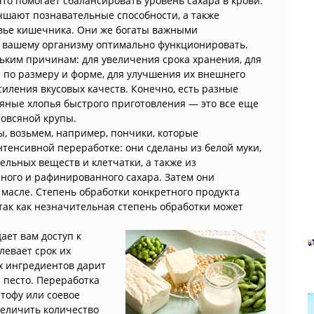
то помогает сбалансировать уровень сахара в крови.
чшают познавательные способности, а также
вье кишечника. Они же богаты важными
 вашему организму оптимально функционировать.
ким причинам: для увеличения срока хранения, для
 по размеру и форме, для улучшения их внешнего
силения вкусовых качеств. Конечно, есть разные
сяные хлопья быстрого приготовления — это все еще
овсяной крупы.
ы, возьмем, например, пончики, которые
тенсивной переработке: они сделаны из белой муки,
льных веществ и клетчатки, а также из
ного и рафинированного сахара. Затем они
масле. Степень обработки конкретного продукта
так как незначительная степень обработки может
ает вам доступ к
левает срок их
х ингредиентов дарит
и песто. Переработка
 тофу или соевое
величить количество