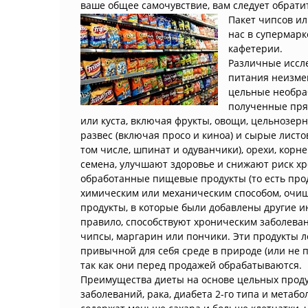
ваше общее самочувствие, вам следует обрати
Пакет чипсов ил
нас в супермарк
кафетерии.
Различные иссл
питания неизме
цельные необра
полученные прям
или куста, включая фрукты, овощи, цельнозер
развес (включая просо и киноа) и сырые лист
том числе, шпинат и одуванчики), орехи, корн
семена, улучшают здоровье и снижают риск хр
обработанные пищевые продукты (то есть про
химическим или механическим способом, очищ
продукты, в которые были добавлены другие и
правило, способствуют хроническим заболеван
чипсы, маргарин или пончики. Эти продукты л
привычной для себя среде в природе (или не по
так как они перед продажей обрабатываются.
Преимущества диеты на основе цельных проду
заболеваний, рака, диабета 2-го типа и метаб