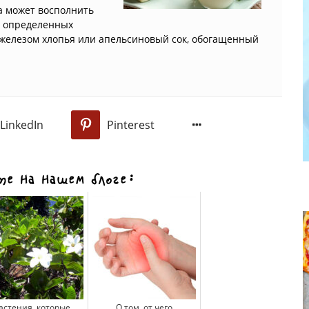
а может восполнить
т определенных
 железом хлопья или апельсиновый сок, обогащенный
LinkedIn
Pinterest
0
е на нашем блоге:
астения, которые
О том, от чего