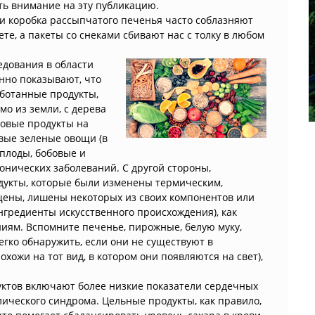
ть внимание на эту публикацию.
и коробка рассыпчатого печенья часто соблазняют
ете, а пакеты со снеками сбивают нас с толку в любом
едования в области
нно показывают, что
ботанные продукты,
о из земли, с дерева
новые продукты на
овые зеленые овощи (в
еплоды, бобовые и
онических заболеваний. С другой стороны,
дукты, которые были изменены термическим,
ены, лишены некоторых из своих компонентов или
нгредиенты искусственного происхождения), как
иям. Вспомните печенье, пирожные, белую муку,
егко обнаружить, если они не существуют в
хожи на тот вид, в котором они появляются на свет),
ктов включают более низкие показатели сердечных
олического синдрома. Цельные продукты, как правило,