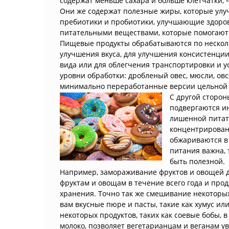
содержат меньше сахара и больше клетчатки, ч
Они же содержат полезные жиры, которые улу
пребиотики и пробиотики, улучшающие здоро
питательными веществами, которые помогают
Пищевые продукты обрабатываются по несколь
улучшения вкуса, для улучшения консистенции
вида или для облегчения транспортировки и у
уровни обработки: дробленый овес, мюсли, ов
минимально переработанные версии цельной 
С другой сторон
подвергаются ин
лишенной питате
концентрирован
обжариваются в 
питания важна, 
быть полезной.
Например, замораживание фруктов и овощей д
фруктам и овощам в течение всего года и прод
хранения. Точно так же смешивание некоторы
вам вкусные пюре и пасты, такие как хумус ил
некоторых продуктов, таких как соевые бобы, в
молоко, позволяет вегетарианцам и веганам у