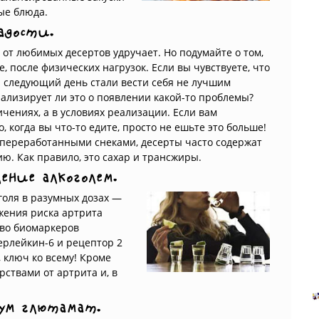
ые блюда.
адости.
 от любимых десертов удручает. Но подумайте о том,
, после физических нагрузок. Если вы чувствуете, что
 следующий день стали вести себя не лучшим
нализирует ли это о появлении какой-то проблемы?
ичениях, а в условиях реализации. Если вам
, когда вы что-то едите, просто не ешьте это больше!
с переработанными снеками, десерты часто содержат
. Как правило, это сахар и трансжиры.
ление алкоголем.
голя в разумных дозах —
ижения риска артрита
тво биомаркеров
ерлейкин-6 и рецептор 2
, ключ ко всему! Кроме
рствами от артрита и, в
иум глютамат.