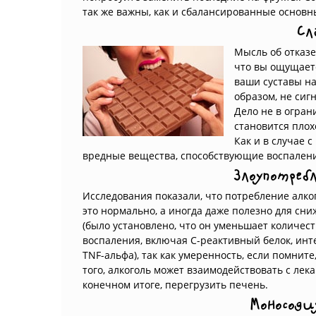
так же важны, как и сбалансированные основн
Сл
Мысль об отказе
что вы ощущаете
ваши суставы на
образом, не сиг
Дело не в огран
становится плохо
Как и в случае 
вредные вещества, способствующие воспалению
Злоупотреб
Исследования показали, что потребление алко
это нормально, а иногда даже полезно для сн
(было установлено, что он уменьшает количес
воспаления, включая С-реактивный белок, инт
TNF-альфа), так как умеренность, если помните
того, алкоголь может взаимодействовать с лека
конечном итоге, перегрузить печень.
Моносод