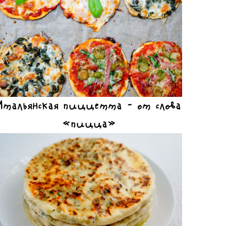
Итальянская пиццетта – от слова
«пицца»