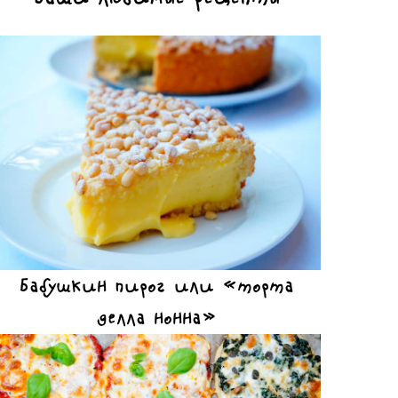
Бабушкин пирог или «торта
делла нонна»