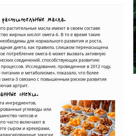
 растительные масла.
то растительные масла имеют в своем составе
тво жирных кислот омега-6. В то е время такие
необходимы для нормального развития и роста,
падная диета, как правило, слишком перенасыщена
ое потребление омега-6 может вызвать активную
ческих соединений, способствующих развитию
процессов. Исследование, проведенное в 2012 году,
 питании и метаболизме», показало, что более
и омега-3 связано с повышенным риском развития
лючая артрит.
анные снеки.
та ингредиентов,
рованные углеводы или
шинство чипсов и
ато часто включают в
ете сыром и крекерами,
балансированные закуски