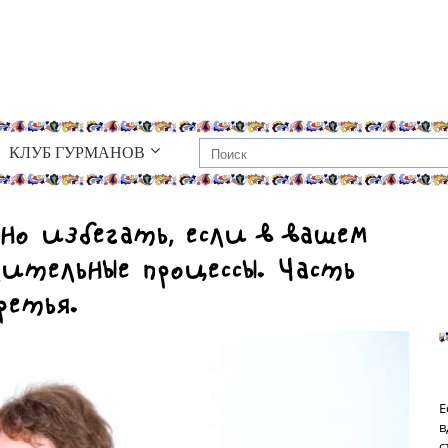
КЛУБ ГУРМАНОВ
но избегать, если в вашем
лительные процессы. Часть
ретья.
Е
в
с