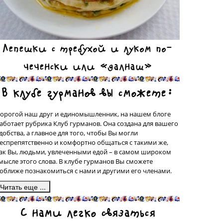
Лепешки с требухой и луком по-
чеченски или «далнаш»
В клубе гурманов вы сможете:
орогой наш друг и единомышленник, на нашем блоге
аботает рубрика Клуб гурманов. Она создана для вашего
добства, а главное для того, чтобы Вы могли
еспрепятственно и комфортно общаться с такими же,
ак Вы, людьми, увлеченными едой – в самом широком
мысле этого слова. В клубе гурманов Вы сможете
оближе познакомиться с нами и другими его членами.
десь, в подрубрике «Сделано на моей кухне» у вас будет
С нами легко связаться
рекрасная возможность поделиться со всеми рецептами
люд, которые были сделаны вашими собственными