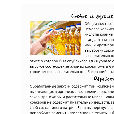
Соевое и другие
Общеизвестно, ч
немалое количес
кислоты крайне 
стандартная за
ими, и чрезмерн
выработку хими
воспалительных 
отчет о котором был опубликован в «Журнале о
высокое соотношение жирных кислот омега-6 
хронических воспалительных заболеваний, вк
Обработ
Обработанные закуски содержат три компонен
вызывающих в организме воспаление: рафини
сахар, трансжиры и растительные масла. Боль
крекеров не содержат питательных веществ, з
свой состав много натрия. Если вы перекусыва
попробуйте заменить последние на фрукты. С