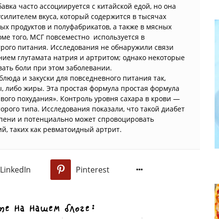
авка часто ассоциируется с китайской едой, но она
усилителем вкуса, который содержится в тысячах
х продуктов и полуфабрикатов, а также в мясных
оме того, МСГ повсеместно используется в
рого питания. Исследования не обнаружили связи
ием глутамата натрия и артритом; однако некоторые
вать боли при этом заболевании.
блюда и закуски для повседневного питания так,
ы, либо жиры. Эта простая формула простая формула
ивого похудания». Контроль уровня сахара в крови —
орого типа. Исследования показали, что такой диабет
епени и потенциально может спровоцировать
й, таких как ревматоидный артрит.
LinkedIn
Pinterest
0
е на нашем блоге: