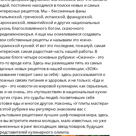
 едой, постоянно находимся в поиске новых и самых
нтересных рецептов. Мы – бессменные фаны
тальянской, греческой, испанской, французской,
арокканской, левантийской и других национальных
ухонь благословлённого богом, сказочного
редиземноморья. А еще мы осмеливаемся создавать
вои собственные рецепты и называем это южно-
краинской кухней. И вот это последнее, пожалуй, самая
нтересная, самая радостная часть нашей работы. В
ашем блоге четыре основных рубрики: «Смачно» - это
то-то вроде хита. Здесь мы размещаем пять из самых
дачных новых рецептов в нашей коллекции; «ЗОЖ»
название говорит само за себя) - здесь рассказывается о
ложных связях питания и здоровья, и не только; «Еда и
ир» - это новости из мировой кулинарии, как серьезные,
ак и не очень, это «путешествия» в национальные кухни
ругих стран, это судьбы людей, посвятивших себя
отовке еды и многое другое. Наконец, «У плиты мастера»
 в этой рубрике мы регулярно знакомим вас с
ультовыми рецептами лучших шеф-поваров мира, здесь
е вы встретите имена молодых, мало известных, но уже
анесенных в ранг восходящих звезд поваров, будущих
редставителей кулинарного олимпа.