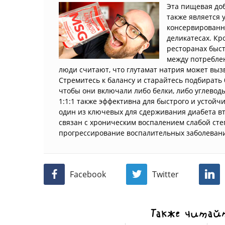
Эта пищевая доб
также является 
консервированны
деликатесах. Кр
ресторанах быст
между потреблен
люди считают, что глутамат натрия может выз
Стремитесь к балансу и старайтесь подбирать 
чтобы они включали либо белки, либо углевод
1:1:1 также эффективна для быстрого и устойч
один из ключевых для сдерживания диабета вт
связан с хроническим воспалением слабой ст
прогрессирование воспалительных заболевани
Facebook
Twitter
Также читайт