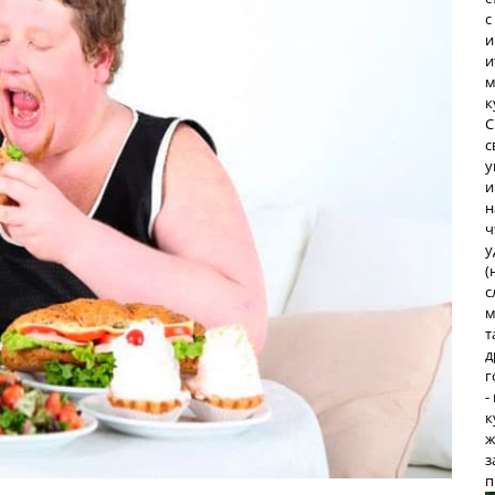
с
и
и
м
к
С
с
у
и
н
ч
у
(
с
м
т
д
г
-
к
ж
з
п