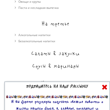
Овощи и крупы
Паста и несладкая выпечка
На третье
Алкогольные напитки
Безалкогольные напитки
Салаты & закуски
Соусы & маринады
На сладкое
ПОДПИШИТЕСЬ НА НАШУ РАССЫЛКУ
Торты, пирожные, выпечка
Десерты
И вы будете регулярно получать свежие новости о
жизни нашего блога, а, главное, последние и