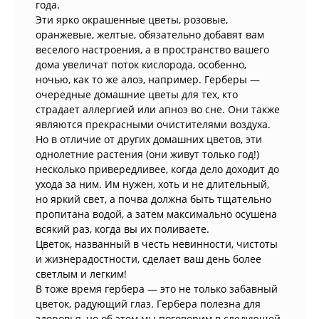
года.
Эти ярко окрашенные цветы, розовые,
оранжевые, желтые, обязательно добавят вам
веселого настроения, а в пространство вашего
дома увеличат поток кислорода, особенно,
ночью, как то же алоэ, например. Герберы —
очередные домашние цветы для тех, кто
страдает аллергией или апноэ во сне. Они также
являются прекрасными очистителями воздуха.
Но в отличие от других домашних цветов, эти
однолетние растения (они живут только год!)
несколько привередливее, когда дело доходит до
ухода за ним. Им нужен, хоть и не длительный,
но яркий свет, а почва должна быть тщательно
пропитана водой, а затем максимально осушена
всякий раз, когда вы их поливаете.
Цветок, названный в честь невинности, чистоты
и жизнерадостности, сделает ваш день более
светлым и легким!
В тоже время гербера — это не только забавный
цветок, радующий глаз. Гербера полезна для
здоровья, но об этом мы поговорим в следующей