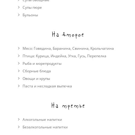
Cупы пюре
Бульоны
На второе
Мясо:
Говядина
,
Баранина
,
Свинина
,
Крольчатина
Птица:
Курица
,
Индейка
,
Утка
,
Гусь
,
Перепелка
Рыба и морепродукты
Сборные блюда
Овощи и крупы
Паста и несладкая выпечка
На третье
Алкогольные напитки
Безалкогольные напитки