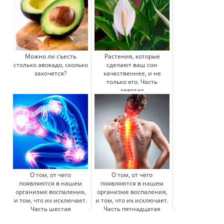
Можно ли съесть
Растения, которые
столько авокадо, сколько
сделают ваш сон
захочется?
качественнее, и не
только его. Часть
девятая
О том, от чего
О том, от чего
появляются в нашем
появляются в нашем
организме воспаления,
организме воспаления,
и том, что их исключает.
и том, что их исключает.
Часть шестая
Часть пятнадцатая