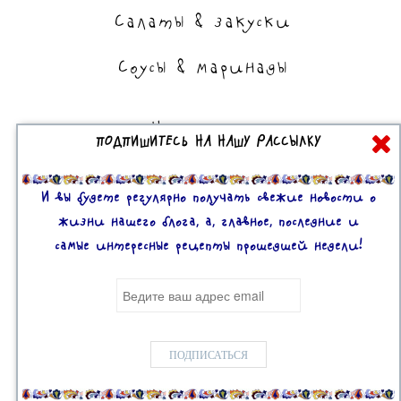
Салаты & закуски
Соусы & маринады
На сладкое
ПОДПИШИТЕСЬ НА НАШУ РАССЫЛКУ
Торты, пирожные, выпечка
Десерты
И вы будете регулярно получать свежие новости о
жизни нашего блога, а, главное, последние и
самые интересные рецепты прошедшей недели!
Все права защищены. 2U © 2016-2020
Mobile version:
Enabled