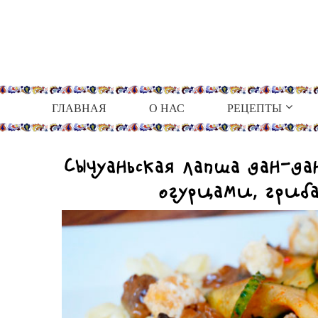
ГЛАВНАЯ
О НАС
РЕЦЕПТЫ
Сычуаньская лапша дан-да
огурцами, гри