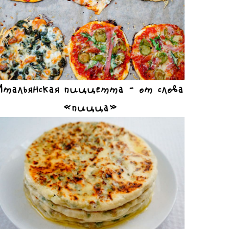
Итальянская пиццетта – от слова
«пицца»