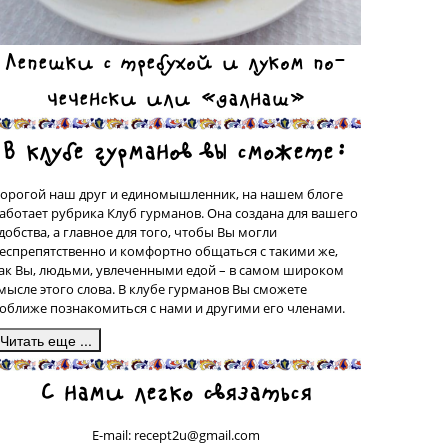
Лепешки с требухой и луком по-
чеченски или «далнаш»
В клубе гурманов вы сможете:
орогой наш друг и единомышленник, на нашем блоге
аботает рубрика Клуб гурманов. Она создана для вашего
добства, а главное для того, чтобы Вы могли
еспрепятственно и комфортно общаться с такими же,
ак Вы, людьми, увлеченными едой – в самом широком
мысле этого слова. В клубе гурманов Вы сможете
оближе познакомиться с нами и другими его членами.
десь, в подрубрике «Сделано на моей кухне» у вас будет
С нами легко связаться
рекрасная возможность поделиться со всеми рецептами
люд, которые были сделаны вашими собственными
уками, а может быть, даже, и придуманы вами. Ваш
E-mail: recept2u@gmail.com
ецепт с фотографией приготовленного Вами блюда