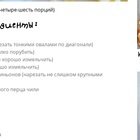
 четыре-шесть порций)
едиенты:
резать тонкими овалами по диагонали)
елко порубить)
 и хорошо измельчить)
ошо измельчить)
пиньонов (нарезать не слишком крупными
ного перца чили
а