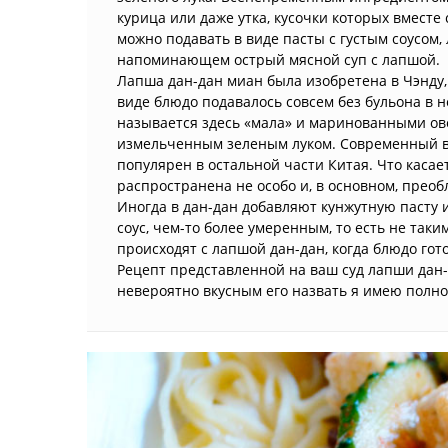
курица или даже утка, кусочки которых вмест
можно подавать в виде пасты с густым соусом,
напоминающем острый мясной суп с лапшой.
Лапша дан-дан миан была изобретена в Чэнду
виде блюдо подавалось совсем без бульона в 
называется здесь «мала» и маринованными ов
измельченным зеленым луком. Современный ва
популярен в остальной части Китая. Что касае
распространена не особо и, в основном, преоб
Иногда в дан-дан добавляют кунжутную пасту 
соус, чем-то более умеренным, то есть не та
происходят с лапшой дан-дан, когда блюдо гот
Рецепт представленной на ваш суд лапши дан-
невероятно вкусным его назвать я имею полно