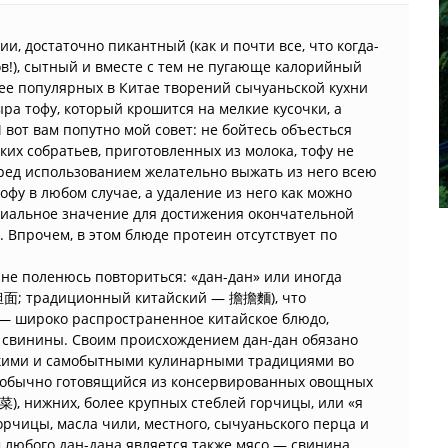
и, достаточно пикантный (как и почти все, что когда-
в!), сытный и вместе с тем не пугающе калорийный
ее популярных в Китае творений сычуаньской кухни
ра тофу, который крошится на мелкие кусочки, а
 вот вам попутно мой совет: не бойтесь объесться
ких собратьев, приготовленных из молока, тофу не
ред использованием желательно выжать из него всею
офу в любом случае, а удаление из него как можно
иальное значение для достижения окончательной
Впрочем, в этом блюде протеин отсутствует по
о не поленюсь повториться: «дан-дан» или иногда
担面; традиционный китайский — 擔擔麵), что
 — широко распространенное китайское блюдо,
з свинины. Своим происхождением дан-дан обязано
кими и самобытными кулинарными традициями во
, обычно готовящийся из консервированных овощных
 菜), нижних, более крупных стеблей горчицы, или «я
горчицы, масла чили, местного, сычуаньского перца и
любого дан-дана является также мясо — свинина,