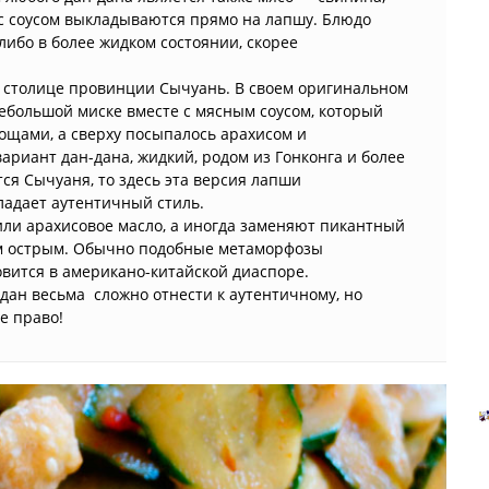
е с соусом выкладываются прямо на лапшу. Блюдо
 либо в более жидком состоянии, скорее
, столице провинции Сычуань. В своем оригинальном
небольшой миске вместе с мясным соусом, который
ощами, а сверху посыпалось арахисом и
риант дан-дана, жидкий, родом из Гонконга и более
тся Сычуаня, то здесь эта версия лапши
ладает аутентичный стиль.
или арахисовое масло, а иногда заменяют пикантный
ким острым. Обычно подобные метаморфозы
овится в американо-китайской диаспоре.
дан весьма сложно отнести к аутентичному, но
е право!