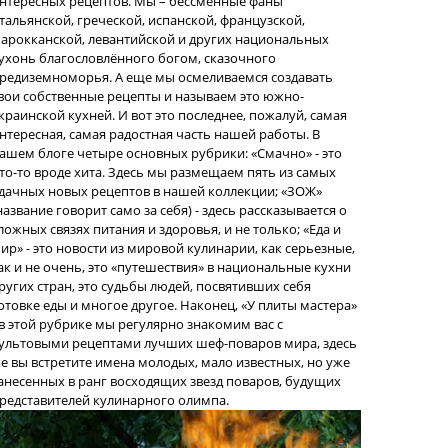
нтересных рецептов. Мы – бессменные фаны
тальянской, греческой, испанской, французской,
арокканской, левантийской и других национальных
ухонь благословлённого богом, сказочного
редиземноморья. А еще мы осмеливаемся создавать
вои собственные рецепты и называем это южно-
краинской кухней. И вот это последнее, пожалуй, самая
нтересная, самая радостная часть нашей работы. В
ашем блоге четыре основных рубрики: «Смачно» - это
то-то вроде хита. Здесь мы размещаем пять из самых
дачных новых рецептов в нашей коллекции; «ЗОЖ»
название говорит само за себя) - здесь рассказывается о
ложных связях питания и здоровья, и не только; «Еда и
ир» - это новости из мировой кулинарии, как серьезные,
ак и не очень, это «путешествия» в национальные кухни
ругих стран, это судьбы людей, посвятивших себя
отовке еды и многое другое. Наконец, «У плиты мастера»
 в этой рубрике мы регулярно знакомим вас с
ультовыми рецептами лучших шеф-поваров мира, здесь
е вы встретите имена молодых, мало известных, но уже
анесенных в ранг восходящих звезд поваров, будущих
редставителей кулинарного олимпа.