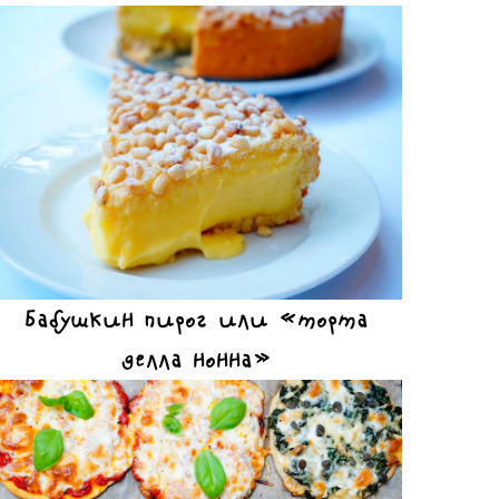
Бабушкин пирог или «торта
делла нонна»