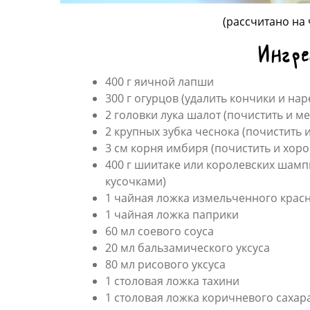
(рассчитано на
Ингр
400 г яичной лапши
300 г огурцов (удалить кончики и на
2 головки лука шалот (почистить и м
2 крупных зубка чеснока (почистить
3 см корня имбиря (почистить и хор
400 г шиитаке или королевских шам
кусочками)
1 чайная ложка измельченного крас
1 чайная ложка паприки
60 мл соевого соуса
20 мл бальзамического уксуса
80 мл рисового уксуса
1 столовая ложка тахини
1 столовая ложка коричневого сахар