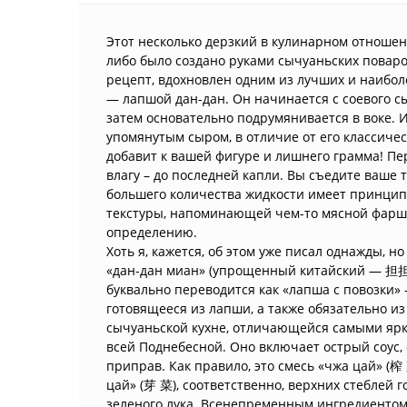
Этот несколько дерзкий в кулинарном отношени
либо было создано руками сычуаньских поваро
рецепт, вдохновлен одним из лучших и наибол
— лапшой дан-дан. Он начинается с соевого сы
затем основательно подрумянивается в воке. И
упомянутым сыром, в отличие от его классичес
добавит к вашей фигуре и лишнего грамма! Пе
влагу – до последней капли. Вы съедите ваше т
большего количества жидкости имеет принцип
текстуры, напоминающей чем-то мясной фарш. 
определению.
Хоть я, кажется, об этом уже писал однажды, н
«дан-дан миан» (упрощенный китайский — 担
буквально переводится как «лапша с повозки»
готовящееся из лапши, а также обязательно и
сычуаньской кухне, отличающейся самыми яр
всей Поднебесной. Оно включает острый соус
приправ. Как правило, это смесь «чжа цай» (榨
цай» (芽 菜), соответственно, верхних стеблей 
зеленого лука. Всенепременным ингредиентом 