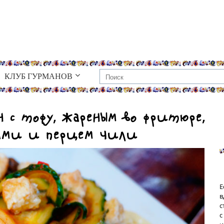
КЛУБ ГУРМАНОВ
н с тофу, жареным во фритюре,
бами и перцем чили
Е
в
с
с