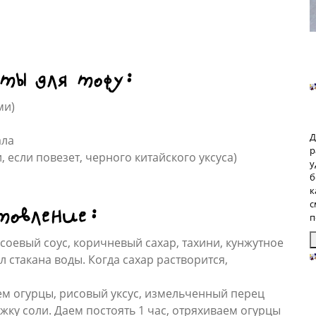
ты для тофу:
ми)
Д
ала
р
, если повезет, черного китайского уксуса)
у
б
к
с
товление:
п
соевый соус, коричневый сахар, тахини, кунжутное
л стакана воды. Когда сахар растворится,
З
п
б
м огурцы, рисовый уксус, измельченный перец
р
жку соли. Даем постоять 1 час, отряхиваем огурцы
р