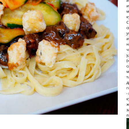
и
и
м
к
С
с
у
и
н
ч
у
(
с
м
т
д
г
-
к
ж
з
п