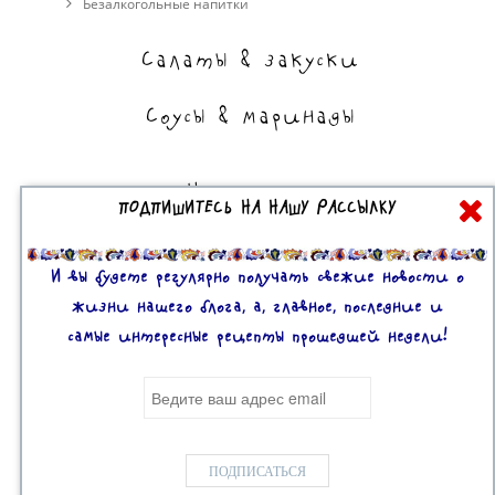
Безалкогольные напитки
Салаты & закуски
Соусы & маринады
На сладкое
ПОДПИШИТЕСЬ НА НАШУ РАССЫЛКУ
Торты, пирожные, выпечка
Десерты
И вы будете регулярно получать свежие новости о
жизни нашего блога, а, главное, последние и
самые интересные рецепты прошедшей недели!
Все права защищены. 2U © 2016-2020
Mobile version:
Enabled