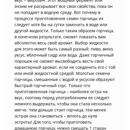
вкус – мирозин. Этот мощный фермент или
энзим не раскрывает все свои свойства, пока он
не попадает в водную среду. Вот почему в
процессе приготовления семян горчицы их
следует хотя бы на сутки замочить в воде или
другой жидкости. Только таким образом горчица,
в конечном результате, сможет показать вам
абсолютно весь свой аромат. Выбор жидкости
для этого может быть самый разный: пиво, вино,
уксус, яблочный сидр или вода. Даже горчичный
порошок не сможет высвободить весть свой
характерный аромат, если не соединить его с той
или иной жидкостной средой. Молотые семена
горчицы, смешанные с водой и уксусом образуют
быстрый горчичный соус. Только что
приготовленная горчица – наиболее остра на
вкус, поэтому перед употреблением ее следует
немного выдержать, чтобы она стала несколько
мягче. Чем дольше стоит горчица, тем менее
острая она становиться – вплоть до нуля
остроты! Для того, чтобы приготовить
домашнюю горчицу, нужно смешать 1 стакан