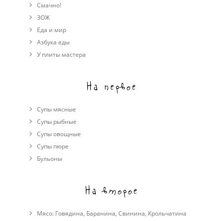
Смачно!
ЗОЖ
Еда и мир
Азбука еды
У плиты мастера
На первое
Супы мясные
Супы рыбные
Супы овощные
Cупы пюре
Бульоны
На второе
Мясо:
Говядина
,
Баранина
,
Свинина
,
Крольчатина