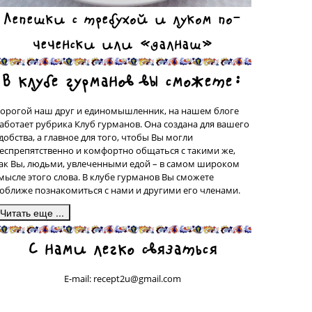
Лепешки с требухой и луком по-
чеченски или «далнаш»
В клубе гурманов вы сможете:
орогой наш друг и единомышленник, на нашем блоге
аботает рубрика Клуб гурманов. Она создана для вашего
добства, а главное для того, чтобы Вы могли
еспрепятственно и комфортно общаться с такими же,
ак Вы, людьми, увлеченными едой – в самом широком
мысле этого слова. В клубе гурманов Вы сможете
оближе познакомиться с нами и другими его членами.
десь, в подрубрике «Сделано на моей кухне» у вас будет
С нами легко связаться
рекрасная возможность поделиться со всеми рецептами
люд, которые были сделаны вашими собственными
уками, а может быть, даже, и придуманы вами. Ваш
E-mail: recept2u@gmail.com
ецепт с фотографией приготовленного Вами блюда
удет обязательно здесь опубликован. С правилами
убликации рецептов в этой подрубрике Вы сможете