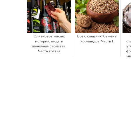
Оливковое масло:
Все о специях. Семена
история, виды и
кориандра. Часть I
от
полезные свойства.
ут
Часть третья
фо
мн