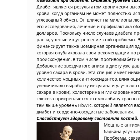
Помогает при диабете, снижает уровень саха
Диабет является результатом хронически высо
крови, когда организм не может полностью ис
углеводный обмен. Он влияет на миллионы люд
его исследования, лечение и профилактика об
долларов. Поскольку число случаев диабета п
расти, ученые ищут решение этой проблемы. Э
финансирует также Всемирная организация зд
которая опубликовала свои рекомендации по р
происхождения, в том числе, противодиабетич
Добавление звездчатого аниса в диету уже д
уровня сахара в крови. Эта специя имеет низ
количество мощных антиоксидантов, влияющих
увеличивало выработку инсулина и улучшало 
сахара в крови), холестерина и гликированного
глюкоза прикрепляется к гемоглобину красных
тем выше уровень HbA1c, который является ва
диабет и сердечно-сосудистые заболевания.
Способствует здоровому состоянию костей.
Мощные антиокс
бадьяна улучшаю
Проблемы, связа