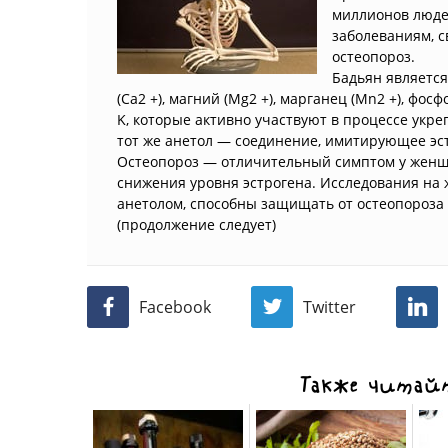
миллионов людей
заболеваниям, с
остеопороз.
Бадьян является
(Ca2 +), магний (Mg2 +), марганец (Mn2 +), фо
K, которые активно участвуют в процессе укр
тот же анетол — соединение, имитирующее эст
Остеопороз — отличительный симптом у женщ
снижения уровня эстрогена. Исследования на ж
анетолом, способны защищать от остеопороза
(продолжение следует)
Facebook
Twitter
Также читайт