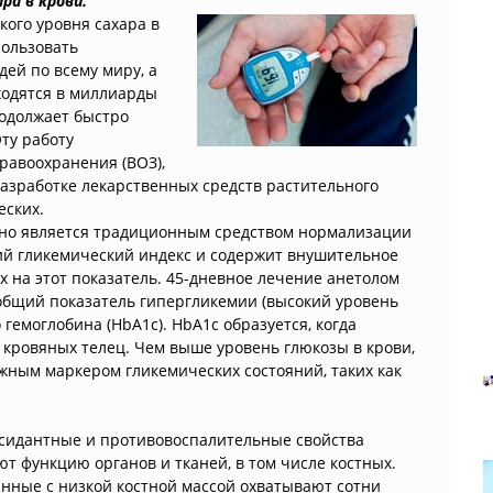
ра в крови.
кого уровня сахара в
пользовать
ей по всему миру, а
ходятся в миллиарды
родолжает быстро
ту работу
равоохранения (ВОЗ),
азработке лекарственных средств растительного
еских.
авно является традиционным средством нормализации
кий гликемический индекс и содержит внушительное
 на этот показатель. 45-дневное лечение анетолом
общий показатель гипергликемии (высокий уровень
 гемоглобина (HbA1c). HbA1c образуется, когда
 кровяных телец. Чем выше уровень глюкозы в крови,
жным маркером гликемических состояний, таких как
идантные и противовоспалительные свойства
т функцию органов и тканей, в том числе костных.
нные с низкой костной массой охватывают сотни