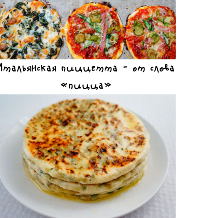
Итальянская пиццетта – от слова
«пицца»