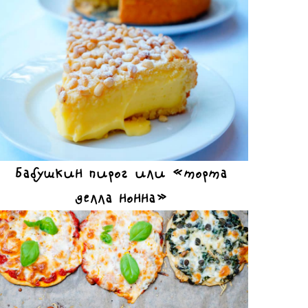
Бабушкин пирог или «торта
делла нонна»