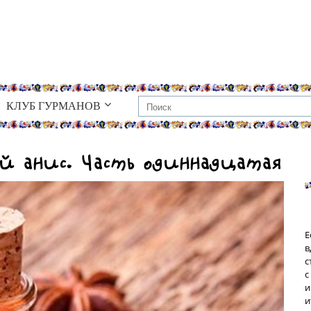
КЛУБ ГУРМАНОВ
ый анис. Часть одиннадцатая
Е
в
с
с
и
и