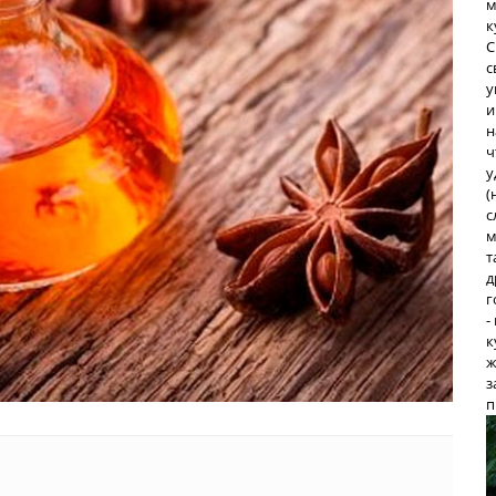
м
к
С
с
у
и
н
ч
у
(
с
м
т
д
г
-
к
ж
з
п