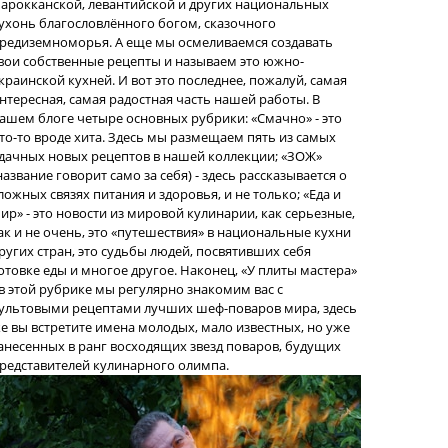
арокканской, левантийской и других национальных
ухонь благословлённого богом, сказочного
редиземноморья. А еще мы осмеливаемся создавать
вои собственные рецепты и называем это южно-
краинской кухней. И вот это последнее, пожалуй, самая
нтересная, самая радостная часть нашей работы. В
ашем блоге четыре основных рубрики: «Смачно» - это
то-то вроде хита. Здесь мы размещаем пять из самых
дачных новых рецептов в нашей коллекции; «ЗОЖ»
название говорит само за себя) - здесь рассказывается о
ложных связях питания и здоровья, и не только; «Еда и
ир» - это новости из мировой кулинарии, как серьезные,
ак и не очень, это «путешествия» в национальные кухни
ругих стран, это судьбы людей, посвятивших себя
отовке еды и многое другое. Наконец, «У плиты мастера»
 в этой рубрике мы регулярно знакомим вас с
ультовыми рецептами лучших шеф-поваров мира, здесь
е вы встретите имена молодых, мало известных, но уже
анесенных в ранг восходящих звезд поваров, будущих
редставителей кулинарного олимпа.