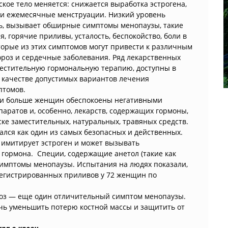
кое тело меняется: снижается выработка эстрогена,
 и ежемесячные менструации. Низкий уровень
дь, вызывает обширные симптомы менопаузы, такие
, горячие приливы, усталость, беспокойство, боли в
торые из этих симптомов могут привести к различным
ороз и сердечные заболевания. Ряд лекарственных
местительную гормональную терапию, доступны в
 качестве допустимых вариантов лечения
птомов.
е и больше женщин обеспокоены негативными
ратов и, особенно, лекарств, содержащих гормоны,
ске заместительных, натуральных, травяных средств.
ался как один из самых безопасных и действенных.
л имитирует эстроген и может вызывать
гормона. Специи, содержащие анетол (такие как
симптомы менопаузы. Испытания на людях показали,
регистрированных приливов у 72 женщин по
роз — еще один отличительный симптом менопаузы.
очь уменьшить потерю костной массы и защитить от