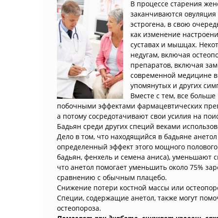
В процессе старения женс
заканчиваются овуляция
эстрогена, в свою очере
как изменение настроения
суставах и мышцах. Неко
недугам, включая остеоп
препаратов, включая за
современной медицине в
упомянутых и других сим
Вместе с тем, все больш
побочными эффектами фармацевтических препа
а потому сосредотачивают свои усилия на пои
Бадьян среди других специй веками использов
Дело в том, что находящийся в бадьяне ането
определенный эффект этого мощного полового 
бадьян, фенхель и семена аниса), уменьшают 
что анетол помогает уменьшить около 75% за
сравнению с обычным плацебо.
Снижение потери костной массы или остеопо
Специи, содержащие анетол, также могут пом
остеопороза.