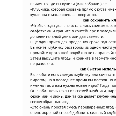
влияет то, где вы купили (или собрали!) ее.
«Клубника, которая сорвана прямо с куста имею
купленна в магазине», — говорит он.
Как сохранить к
«Чтобы ягоды дольше оставались свежими, ос
салфетками и храните в контейнере в холодиль
дополнительный день или два свежести.
Еще один прием для продления срока годност
Вымойте клубнику раствором из одной части ук
промойте проточной водой (но не направляйте
Затем высушите ягоды и храните в герметичн
не размякли.
Как быстро исполь
Вы любите есть свежую клубнику или сочетать
пирогом, но в последнее время вы постоянно и
именно так и вам нужны новые идеи? Тогда по
Он любит печь кексы из свежей клубники, нар
сезон май и июнь. Дэн также делает клубничн
свежесобранных ягод.
«Это очень простая смесь переваренных ягод, с
очень хороший способ добавить сильный клу