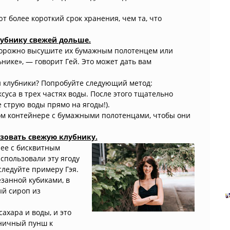
т более короткий срок хранения, чем та, что
лубнику свежей дольше.
торожно высушите их бумажным полотенцем или
нике», — говорит Гей. Это может дать вам
и клубники? Попробуйте следующий метод:
суса в трех частях воды. После этого тщательно
 струю воды прямо на ягоды!).
ом контейнере с бумажными полотенцами, чтобы они
зовать свежую клубнику.
 ее с бисквитным
спользовали эту ягоду
следуйте примеру Гэя.
езанной кубиками, в
ый сироп из
ахара и воды, и это
бничный пунш к