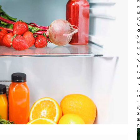
и
и
м
к
С
с
у
и
н
ч
у
(
с
м
т
д
г
-
к
ж
з
п