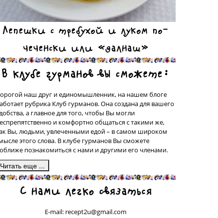
Лепешки с требухой и луком по-
чеченски или «далнаш»
В клубе гурманов вы сможете:
орогой наш друг и единомышленник, на нашем блоге
аботает рубрика Клуб гурманов. Она создана для вашего
добства, а главное для того, чтобы Вы могли
еспрепятственно и комфортно общаться с такими же,
ак Вы, людьми, увлеченными едой – в самом широком
мысле этого слова. В клубе гурманов Вы сможете
оближе познакомиться с нами и другими его членами.
десь, в подрубрике «Сделано на моей кухне» у вас будет
С нами легко связаться
рекрасная возможность поделиться со всеми рецептами
люд, которые были сделаны вашими собственными
уками, а может быть, даже, и придуманы вами. Ваш
E-mail: recept2u@gmail.com
ецепт с фотографией приготовленного Вами блюда