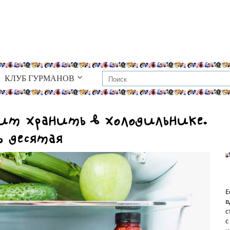
КЛУБ ГУРМАНОВ
оит хранить в холодильнике.
ь десятая
Е
в
с
с