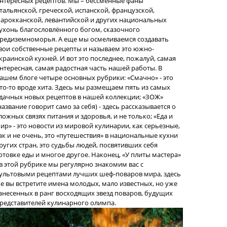
нтересных рецептов. Мы – бессменные фаны
тальянской, греческой, испанской, французской,
арокканской, левантийской и других национальных
ухонь благословлённого богом, сказочного
редиземноморья. А еще мы осмеливаемся создавать
вои собственные рецепты и называем это южно-
краинской кухней. И вот это последнее, пожалуй, самая
нтересная, самая радостная часть нашей работы. В
ашем блоге четыре основных рубрики: «Смачно» - это
то-то вроде хита. Здесь мы размещаем пять из самых
дачных новых рецептов в нашей коллекции; «ЗОЖ»
название говорит само за себя) - здесь рассказывается о
ложных связях питания и здоровья, и не только; «Еда и
ир» - это новости из мировой кулинарии, как серьезные,
ак и не очень, это «путешествия» в национальные кухни
ругих стран, это судьбы людей, посвятивших себя
отовке еды и многое другое. Наконец, «У плиты мастера»
 в этой рубрике мы регулярно знакомим вас с
ультовыми рецептами лучших шеф-поваров мира, здесь
е вы встретите имена молодых, мало известных, но уже
анесенных в ранг восходящих звезд поваров, будущих
редставителей кулинарного олимпа.