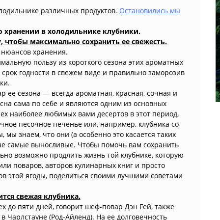
лодильнике различных продуктов.
Остановились мы
о хранении в холодильнике клубники.
, чтобы максимально сохранить ее свежесть.
 нюансов хранения.
мальную пользу из короткого сезона этих ароматных
х срок годности в свежем виде и правильно заморозив
ки.
ар ее сезона — всегда ароматная, красная, сочная и
усна сама по себе и являются одним из основных
ех наиболее любимых вами десертов в этот период,
ичное песочное печенье или, например, клубника со
 мы знаем, что они (а особенно это касается таких
о не самые выносливые. Чтобы помочь вам сохранить
ьно возможно продлить жизнь той клубнике, которую
или поваров, авторов кулинарных книг и просто
ков этой ягоды, поделиться своими лучшими советами
ится свежая клубника.
ех до пяти дней, говорит шеф-повар Дэн Гей, также
в Чарлстауне (Род-Айленд). На ее долговечность