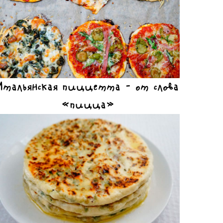
Итальянская пиццетта – от слова
«пицца»