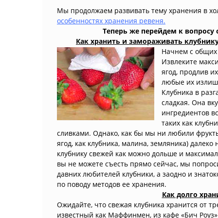
Мы продолжаем развивать тему хранения в хо
особенностях хранения ревеня.
Теперь же перейдем к вопросу 
Как хранить и замораживать клубнику
Начнем с общих
Извлеките макси
ягод, продлив и
любые их излиш
Клубника в разг
сладкая. Она вк
ингредиентов вс
таких как клубн
сливками. Однако, как бы мы ни любили фрукты,
ягод, как клубника, малина, земляника) далек
клубнику свежей как можно дольше и максимал
вы не можете съесть прямо сейчас, мы попрос
давних любителей клубники, а заодно и знато
по поводу методов ее хранения.
Как долго хран
Ожидайте, что свежая клубника хранится от тр
известный как Маффинмен, из кафе «Бич Роуз» 