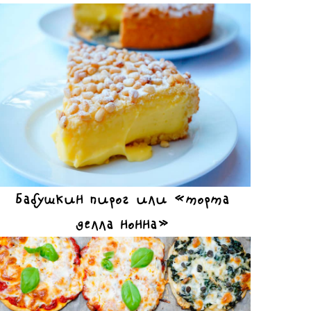
Бабушкин пирог или «торта
делла нонна»