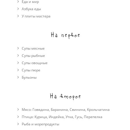
Еда и мир
Азбука еды
У плиты мастера
На первое
Супы мясные
Супы рыбные
Супы овощные
Cупы пюре
Бульоны
На второе
Мясо:
Говядина
,
Баранина
,
Свинина
,
Крольчатина
Птица:
Курица
,
Индейка
,
Утка
,
Гусь
,
Перепелка
Рыба и морепродукты