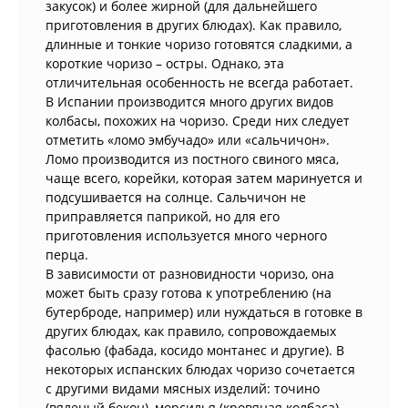
закусок) и более жирной (для дальнейшего
приготовления в других блюдах). Как правило,
длинные и тонкие чоризо готовятся сладкими, а
короткие чоризо – остры. Однако, эта
отличительная особенность не всегда работает.
В Испании производится много других видов
колбасы, похожих на чоризо. Среди них следует
отметить «ломо эмбучадо» или «сальчичон».
Ломо производится из постного свиного мяса,
чаще всего, корейки, которая затем маринуется и
подсушивается на солнце. Сальчичон не
приправляется паприкой, но для его
приготовления используется много черного
перца.
В зависимости от разновидности чоризо, она
может быть сразу готова к употреблению (на
бутерброде, например) или нуждаться в готовке в
других блюдах, как правило, сопровождаемых
фасолью (фабада, косидо монтанес и другие). В
некоторых испанских блюдах чоризо сочетается
с другими видами мясных изделий: точино
(вяленый бекон), морсилья (кровяная колбаса).