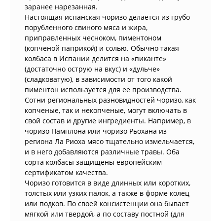
заранее нарезанная.
Настоящая испанская чоризо делается из грубо
порубленного свиного мяса и жира,
приправленных чесноком, пиментоном
(копченой паприкой) и солью. Обычно такая
колбаса в Испании делится на «пиканте»
(достаточно острую на вкус) и «дульче»
(сладковатую), в зависимости от того какой
пиментон используется для ее производства.
Сотни региональных разновидностей чоризо, как
копченые, так и некопченые, могут включать в
свой состав и другие ингредиенты. Например, в
чоризо Памплона или чоризо Рьохана из
региона Ла Риоха мясо тщательно измельчается,
и в него добавляются различные травы. Оба
сорта колбасы защищены европейским
сертификатом качества.
Чоризо готовится в виде длинных или коротких,
толстых или узких палок, а также в форме колец
или подков. По своей консистенции она бывает
мягкой или твердой, а по составу постной (для