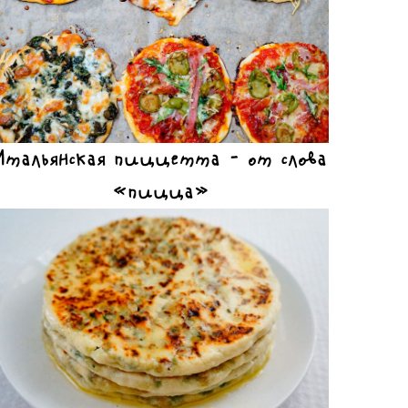
Итальянская пиццетта – от слова
«пицца»