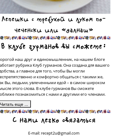
Лепешки с требухой и луком по-
чеченски или «далнаш»
В клубе гурманов вы сможете:
орогой наш друг и единомышленник, на нашем блоге
аботает рубрика Клуб гурманов. Она создана для вашего
добства, а главное для того, чтобы Вы могли
еспрепятственно и комфортно общаться с такими же,
ак Вы, людьми, увлеченными едой – в самом широком
мысле этого слова. В клубе гурманов Вы сможете
оближе познакомиться с нами и другими его членами.
десь, в подрубрике «Сделано на моей кухне» у вас будет
С нами легко связаться
рекрасная возможность поделиться со всеми рецептами
люд, которые были сделаны вашими собственными
уками, а может быть, даже, и придуманы вами. Ваш
E-mail: recept2u@gmail.com
ецепт с фотографией приготовленного Вами блюда