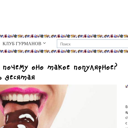
КЛУБ ГУРМАНОВ
почему оно такое популярное?
ь десятая
Е
в
с
с