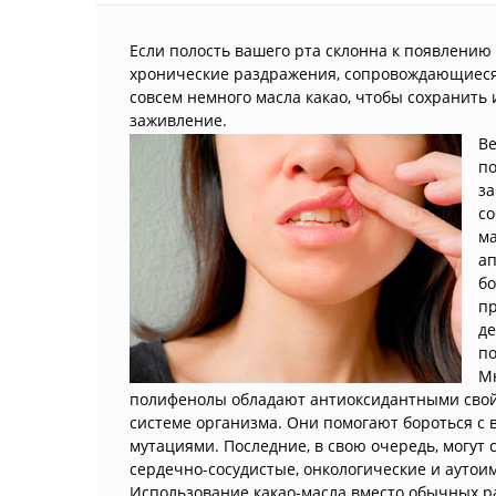
Если полость вашего рта склонна к появлению
хронические раздражения, сопровождающиеся
совсем немного масла какао, чтобы сохранит
заживление.
Ве
п
за
со
ма
ап
бо
пр
де
по
Мн
полифенолы обладают антиоксидантными сво
системе организма. Они помогают бороться с
мутациями. Последние, в свою очередь, могут 
сердечно-сосудистые, онкологические и аутои
Использование какао-масла вместо обычных 