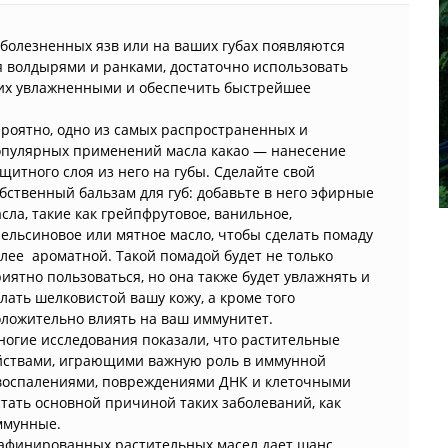
 болезненных язв или на ваших губах появляются
 волдырями и ранками, достаточно использовать
ь их увлажненными и обеспечить быстрейшее
роятно, одно из самых распространенных и
опулярных применений масла какао — нанесение
щитного слоя из него на губы. Сделайте свой
бственный бальзам для губ: добавьте в него эфирные
сла, такие как грейпфрутовое, ванильное,
ельсиновое или мятное масло, чтобы сделать помаду
лее ароматной. Такой помадой будет не только
иятно пользоваться, но она также будет увлажнять и
лать шелковистой вашу кожу, а кроме того
ложительно влиять на ваш иммунитет.
огие исследования показали, что растительные
йствами, играющими важную роль в иммунной
 воспалениями, повреждениями ДНК и клеточными
стать основной причиной таких заболеваний, как
ммунные.
рафинированных растительных масел дает шанс