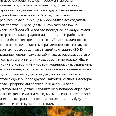
нтересных рецептов. Мы – бессменные фаны
тальянской, греческой, испанской, французской,
арокканской, левантийской и других национальных
ухонь благословлённого богом, сказочного
редиземноморья. А еще мы осмеливаемся создавать
вои собственные рецепты и называем это южно-
краинской кухней. И вот это последнее, пожалуй, самая
нтересная, самая радостная часть нашей работы. В
ашем блоге четыре основных рубрики: «Смачно» - это
то-то вроде хита. Здесь мы размещаем пять из самых
дачных новых рецептов в нашей коллекции; «ЗОЖ»
название говорит само за себя) - здесь рассказывается о
ложных связях питания и здоровья, и не только; «Еда и
ир» - это новости из мировой кулинарии, как серьезные,
ак и не очень, это «путешествия» в национальные кухни
ругих стран, это судьбы людей, посвятивших себя
отовке еды и многое другое. Наконец, «У плиты мастера»
 в этой рубрике мы регулярно знакомим вас с
ультовыми рецептами лучших шеф-поваров мира, здесь
е вы встретите имена молодых, мало известных, но уже
анесенных в ранг восходящих звезд поваров, будущих
редставителей кулинарного олимпа.