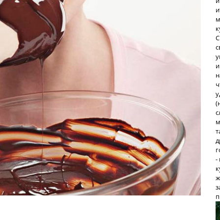
и
и
м
к
С
с
у
и
н
ч
у
(
с
м
т
д
г
-
к
ж
з
п