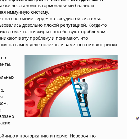
также восстановить гормональный баланс и
ляя иммунную систему.
т на состояние сердечно-сосудистой системы.
овались довольно плохой репутацией. Когда-то
их в том, что эти жиры способствуют проблемам с
никают в эту проблему и понимают, что
ия на самом деле полезны и заметно снижают риски
тов
енты,
ельных
о,
ся
вом.
в
вязано
таких
тойчиво к прогорканию и порче. Невероятно