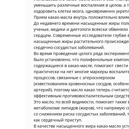
уменьшить различные воспаления в целом, а 
оздоровить клетки мозга, одновременно укреп
Прием какао-масла внутрь положительно влияе
До недавнего времени насыщенные жиры польз
ученые, медики и диетологи всяески обвиняли 
сердцем. Современные исследователи глубже в
насыщенные жиры растительного происхожден
сердечно-сосудистых заболеваний.
Во время проведения целого ряда эксперимен
было установлено, что полифенольные компон
содержащиеся в какао-масле, помогают свести
практически на нет многие маркеры воспалит
процессов, связанные с атеросклерозом
(известкованием кровеносных сосудов, особенн
артерий), поэтому масло какао теперь считает
эффективным противовоспалительным средст
Это масло, по всей видимости, помогает также 
метаболизме липидов (жиров), что напрямую с
со снижением риска сосудистых заболеваний, 
как сердечный приступ.
В качестве насыщенного жира какао-масло ус