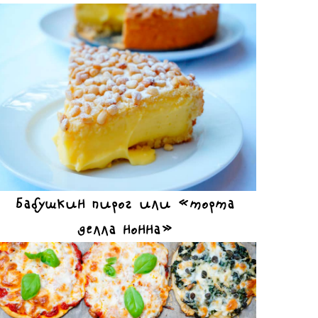
Бабушкин пирог или «торта
делла нонна»