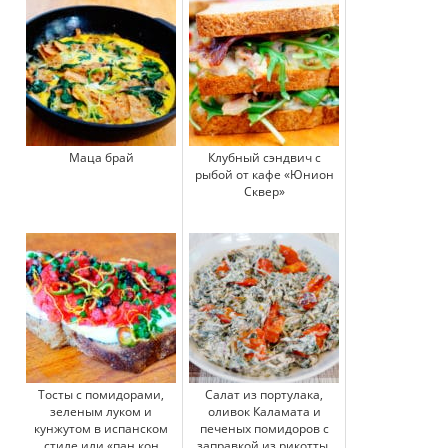
Маца брай
Клубный сэндвич с
рыбой от кафе «Юнион
Сквер»
Тосты с помидорами,
Салат из портулака,
зеленым луком и
оливок Каламата и
кунжутом в испанском
печеных помидоров с
стиле или «пан кон
заправкой из рикотты,