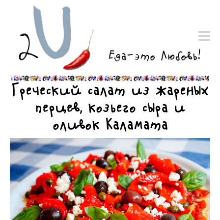
Греческий салат из жареных
перцев, козьего сыра и
оливок Каламата