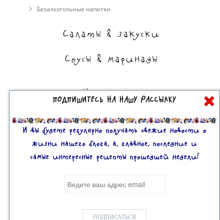
Безалкогольные напитки
Салаты & закуски
Соусы & маринады
На сладкое
ПОДПИШИТЕСЬ НА НАШУ РАССЫЛКУ
Торты, пирожные, выпечка
Десерты
И вы будете регулярно получать свежие новости о
жизни нашего блога, а, главное, последние и
самые интересные рецепты прошедшей недели!
Все права защищены. 2U © 2016-2020
Mobile version:
Enabled