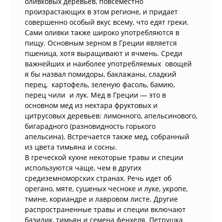
оливковых деревьев, повсеместно
произрастающих в этом регионе, и придает
совершенно особый вкус всему, что едят греки.
Сами оливки также широко употребляются в
пищу. Основным зерном в Греции является
пшеница, хотя выращивают и ячмень. Среди
важнейших и наиболее употребляемых овощей
я бы назвал помидоры, баклажаны, сладкий
перец, картофель, зеленую фасоль, бамию,
перец чили и лук. Мед в Греции — это в
основном мед из нектара фруктовых и
цитрусовых деревьев: лимонного, апельсинового,
бигарадного (разновидность горького
апельсина). Встречается также мед, собранный
из цвета тимьяна и сосны.
В греческой кухне некоторые травы и специи
используются чаще, чем в других
средиземноморских странах. Речь идет об
орегано, мяте, сушеных чесноке и луке, укропе,
тмине, кориандре и лавровом листе. Другие
распространенные травы и специи включают
базилик, тимьян и семена фенхеля. Петрушка