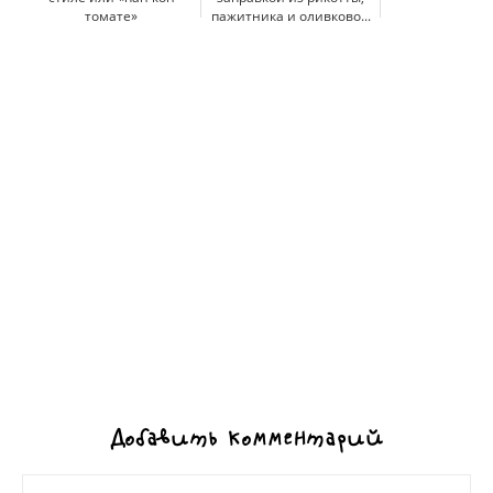
томате»
пажитника и оливково...
Добавить комментарий