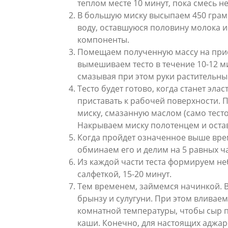
теплом месте 10 минут, пока смесь не
В большую миску высыпаем 450 грамм
воду, оставшуюся половину молока 
компоненты.
Помещаем полученную массу на при
вымешиваем тесто в течение 10-12 м
смазывая при этом руки растительн
Тесто будет готово, когда станет эла
приставать к рабочей поверхности. 
миску, смазанную маслом (само тесто
Накрываем миску полотенцем и оставл
Когда пройдет означенное выше время
обминаем его и делим на 5 равных ча
Из каждой части теста формируем не
салфеткой, 15-20 минут.
Тем временем, займемся начинкой. 
брынзу и сулугуни. При этом влива
комнатной температуры, чтобы сыр 
каши. Конечно, для настоящих аджарс