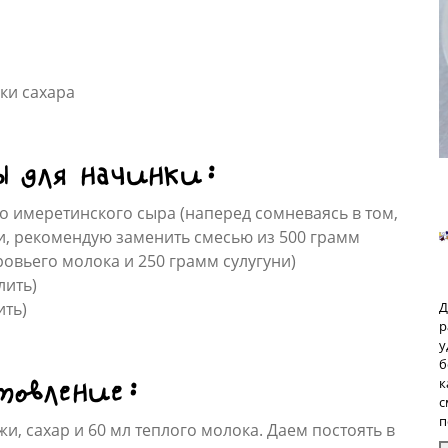
ки сахара
ы для начинки:
о имеретинского сыра (наперед сомневаясь в том,
ти, рекомендую заменить смесью из 500 грамм
вьего молока и 250 грамм сулугуни)
лить)
ить)
Д
р
у
б
товление:
к
с
п
, сахар и 60 мл теплого молока. Даем постоять в