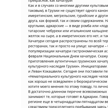
прекрасное, как хачапури!
Как и в случаях со многими другими культовым
таковым), в Грузии не существует одного кано
имеретинские, мегрельские, гурийские и други
друга, как формой, так и своим содержанием.
круглыми, аджарские — в виде ромба или «лод
татарские чебуреки или итальянские кальцоне
желток на сыре, а в имеретинских его нет, и та
Хачапури сегодня распространены по всей тер
ресторанах, так и просто на улице: хачапури 
популяризации хачапури гастрономическая ас
февраля Национальным Днем хачапури. Скажу 
приготовления аутентичных грузинских хачап
культурного наследия Грузии». Инициаторами
и Леван Кокашвили. Сегодня они поставили пе
«Нематериального культурного наследия человеч
как хорошо не осведомлен о бюрократическом
хотите моего мнения по этому поводу, то лично
В достаточно длинном перечне всевозможных 
занимают те, которые готовят в Аджарии. Гово
регионе еще в четырнадцатом-пятнадцатом ве
следствием трехсотлетнего пребывания здесь т