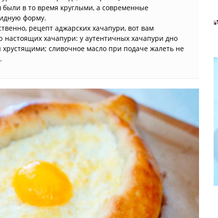
 были в то время круглыми, а современные
идную форму.
ственно, рецепт аджарских хачапури, вот вам
ю настоящих хачапури: у аутентичных хачапури дно
и хрустящими; сливочное масло при подаче жалеть не
.