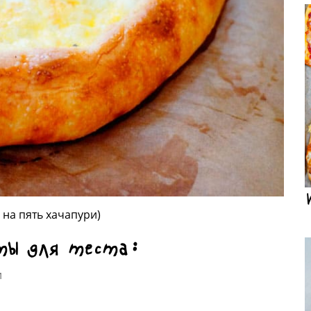
 на пять хачапури)
ты для теста:
и