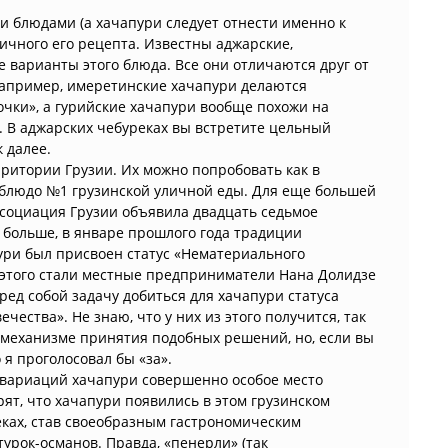
и блюдами (а хачапури следует отнести именно к
ничного его рецепта. Известны аджарские,
е варианты этого блюда. Все они отличаются друг от
 Например, имеретинские хачапури делаются
очки», а гурийские хачапури вообще похожи на
. В аджарских чебуреках вы встретите цельный
к далее.
ритории Грузии. Их можно попробовать как в
– блюдо №1 грузинской уличной еды. Для еще большей
социация Грузии объявила двадцать седьмое
больше, в январе прошлого года традиции
ури был присвоен статус «Нематериального
 этого стали местные предприниматели Нана Долидзе
ред собой задачу добиться для хачапури статуса
ества». Не знаю, что у них из этого получится, так
 механизме принятия подобных решений, но, если вы
 я проголосовал бы «за».
вариаций хачапури совершенно особое место
рят, что хачапури появились в этом грузинском
ках, став своеобразным гастрономическим
урок-османов. Правда, «пенерли» (так