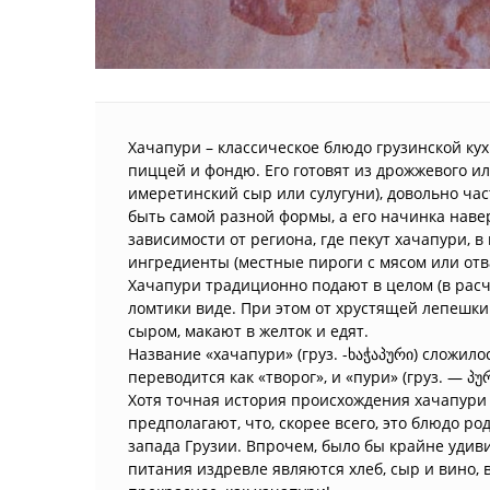
Хачапури – классическое блюдо грузинской ку
пиццей и фондю. Его готовят из дрожжевого ил
имеретинский сыр или сулугуни), довольно ча
быть самой разной формы, а его начинка навер
зависимости от региона, где пекут хачапури, в
ингредиенты (местные пироги с мясом или отв
Хачапури традиционно подают в целом (в расч
ломтики виде. При этом от хрустящей лепешк
сыром, макают в желток и едят.
Название «хачапури» (груз. -ხაჭაპური) сложилось
переводится как «творог», и «пури» (груз. — პუ
Хотя точная история происхождения хачапури 
предполагают, что, скорее всего, это блюдо ро
запада Грузии. Впрочем, было бы крайне удиви
питания издревле являются хлеб, сыр и вино, в