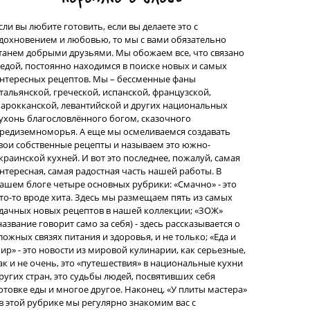
сли вы любите готовить, если вы делаете это с
дохновением и любовью, то мы с вами обязательно
танем добрыми друзьями. Мы обожаем все, что связано
 едой, постоянно находимся в поиске новых и самых
нтересных рецептов. Мы – бессменные фаны
тальянской, греческой, испанской, французской,
арокканской, левантийской и других национальных
ухонь благословлённого богом, сказочного
редиземноморья. А еще мы осмеливаемся создавать
вои собственные рецепты и называем это южно-
краинской кухней. И вот это последнее, пожалуй, самая
нтересная, самая радостная часть нашей работы. В
ашем блоге четыре основных рубрики: «Смачно» - это
то-то вроде хита. Здесь мы размещаем пять из самых
дачных новых рецептов в нашей коллекции; «ЗОЖ»
название говорит само за себя) - здесь рассказывается о
ложных связях питания и здоровья, и не только; «Еда и
ир» - это новости из мировой кулинарии, как серьезные,
ак и не очень, это «путешествия» в национальные кухни
ругих стран, это судьбы людей, посвятивших себя
отовке еды и многое другое. Наконец, «У плиты мастера»
 в этой рубрике мы регулярно знакомим вас с