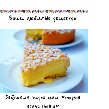
Ваши любимые рецепты
Бабушкин пирог или «торта
делла нонна»