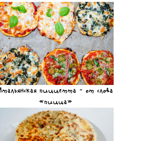
Итальянская пиццетта – от слова
«пицца»