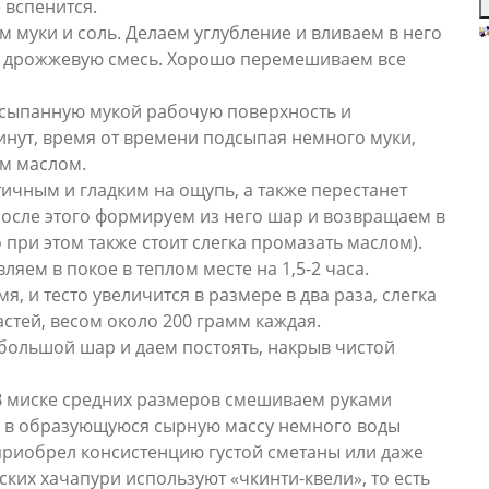
 вспенится.
 муки и соль. Делаем углубление и вливаем в него
З
п
и дрожжевую смесь. Хорошо перемешиваем все
б
р
сыпанную мукой рабочую поверхность и
р
инут, время от времени подсыпая немного муки,
б
п
ым маслом.
о
стичным и гладким на ощупь, а также перестанет
п
После этого формируем из него шар и возвращаем в
З
 при этом также стоит слегка промазать маслом).
л
к
яем в покое в теплом месте на 1,5-2 часа.
к
, и тесто увеличится в размере в два раза, слегка
к
стей, весом около 200 грамм каждая.
н
большой шар и даем постоять, накрыв чистой
за
«
в
В миске средних размеров смешиваем руками
б
ем в образующуюся сырную массу немного воды
п
приобрел консистенцию густой сметаны или даже
р
ких хачапури используют «чкинти-квели», то есть