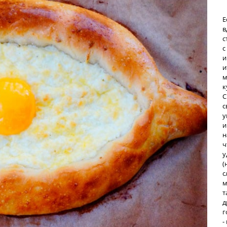
Е
в
с
с
и
и
м
к
С
с
у
и
н
ч
у
(
с
м
т
д
г
-