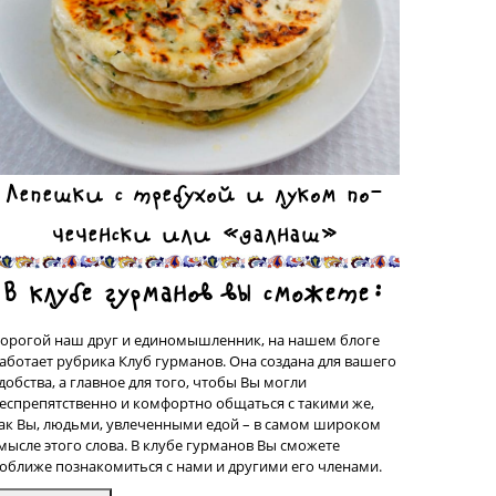
Лепешки с требухой и луком по-
чеченски или «далнаш»
В клубе гурманов вы сможете:
орогой наш друг и единомышленник, на нашем блоге
аботает рубрика Клуб гурманов. Она создана для вашего
добства, а главное для того, чтобы Вы могли
еспрепятственно и комфортно общаться с такими же,
ак Вы, людьми, увлеченными едой – в самом широком
мысле этого слова. В клубе гурманов Вы сможете
оближе познакомиться с нами и другими его членами.