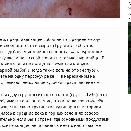
к
ж
з
п
хни, представляющее собой нечто среднее между
и слоеного теста и сыра (в Грузии это обычно
сто с добавлением яичного желтка. Хачапури может
ху включает в свой состав не только сыр и яйцо. В
 начинке для них могут встречаться и другие
арной рыбой иногда также величают хачапури).
ете на одну персону) реже — в нарезанном на
и отрывают небольшие кусочки с расплавленным
 из двух грузинских слов: «хачо» (груз. — ხაჭო), что
რი), имеет то же значение, что и наше слово «хлеб».
известна мало, грузинские кулинарные историки
дилось в средние века в горных селениях северо-
тельно, если бы в стране, где основными продуктами
 конце концов, не появилось нечто, настолько же