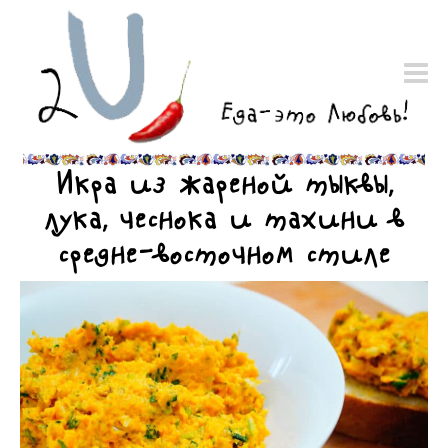
Икра из жареной тыквы,
лука, чеснока и тахини в
средне-восточном стиле