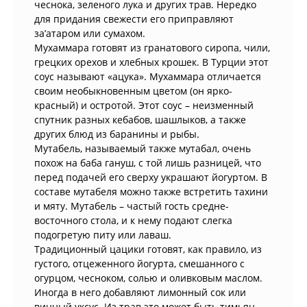
чеснока, зеленого лука и других трав. Нередко
для придания свежести его приправляют
за’атаром или сумахом.
Мухаммара готовят из гранатового сиропа, чили,
грецких орехов и хлебных крошек. В Турции этот
соус называют «ацука». Мухаммара отличается
своим необыкновенным цветом (он ярко-
красный) и остротой. Этот соус – неизменный
спутник разных кебабов, шашлыков, а также
других блюд из баранины и рыбы.
Мутабель, называемый также мутабал, очень
похож на баба гануш, с той лишь разницей, что
перед подачей его сверху украшают йогуртом. В
составе мутабеля можно также встретить тахини
и мяту. Мутабель – частый гость средне-
восточного стола, и к нему подают слегка
подогретую питу или лаваш.
Традиционный цацики готовят, как правило, из
густого, отцеженного йогурта, смешанного с
огурцом, чесноком, солью и оливковым маслом.
Иногда в него добавляют лимонный сок или
винный уксус. Из трав это может быть тимьян,