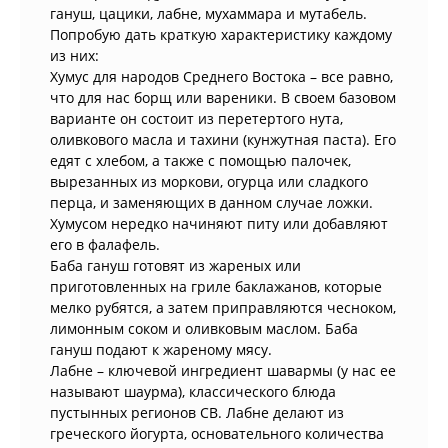
гануш, цацики, лабне, мухаммара и мутабель.
Попробую дать краткую характеристику каждому
из них:
Хумус для народов Среднего Востока – все равно,
что для нас борщ или вареники. В своем базовом
варианте он состоит из перетертого нута,
оливкового масла и тахини (кунжутная паста). Его
едят с хлебом, а также с помощью палочек,
вырезанных из моркови, огурца или сладкого
перца, и заменяющих в данном случае ложки.
Хумусом нередко начиняют питу или добавляют
его в фалафель.
Баба гануш готовят из жареных или
приготовленных на гриле баклажанов, которые
мелко рубятся, а затем приправляются чесноком,
лимонным соком и оливковым маслом. Баба
гануш подают к жареному мясу.
Лабне – ключевой ингредиент шавармы (у нас ее
называют шаурма), классического блюда
пустынных регионов СВ. Лабне делают из
греческого йогурта, основательного количества