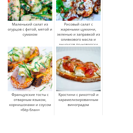
Маленький салат из
Рисовый салат с
огурцов с фетой, мятой и
жареными цуккини,
сумахом
зеленью и заправкой из
оливкового масла и
анчоусов по-новарски
Французские тосты с
Кростини с рикоттой и
отварным языком,
карамелизированным
корнишонами и соусом
виноградом
«бёр блан»