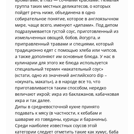
группа таких местных деликатесов, о которых
пойдет речь ниже, объединена в одно
собирательное понятие, которое в англоязычном
мире, чаще всего, именуют «дипами». Под дипом
подразумевается густой соус, приготовленный из
измельченных овощей, бобов, йогурта, и
приправленный травами и специями, который
традиционно едят с помощью хлеба или чипсов,
а также дополняют им основные блюда. У нас в
кулинарии для этого же блюда используется
специальный термин «макательный соус»
(кстати, одно из значений английского dip –
«окунать, макать»), а в народе все то, что
приготавливается таким способом, нередко
величают икрой; икра из баклажанов, кабачковая
икра и так далее.
Дипы в средневосточной кухне принято
подавать к мясу (в частности, к кебабам и
шаварме из говядины, курицы и баранины).
Среди наиболее известных соусов этой
категории следует отметить такие как хумус, баба