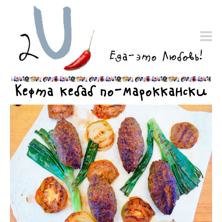
Кефта кебаб по-мароккански