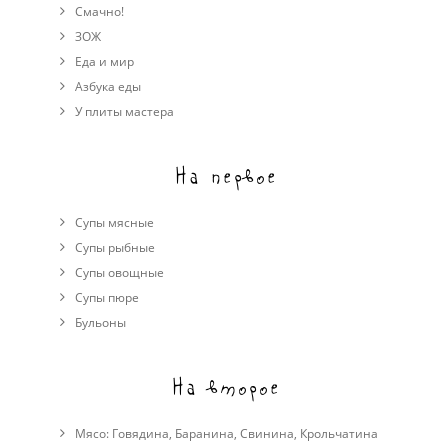
Смачно!
ЗОЖ
Еда и мир
Азбука еды
У плиты мастера
На первое
Супы мясные
Супы рыбные
Супы овощные
Cупы пюре
Бульоны
На второе
Мясо:
Говядина
,
Баранина
,
Свинина
,
Крольчатина