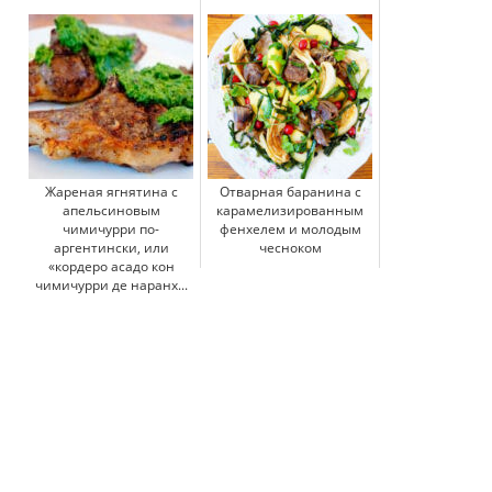
Жареная ягнятина с
Отварная баранина с
апельсиновым
карамелизированным
чимичурри по-
фенхелем и молодым
аргентински, или
чесноком
«кордеро асадо кон
чимичурри де наранх...