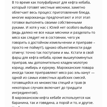
В то время как полуфабрикат для кефта кебаба,
который готовят местные мясники, заметно
облегчает весь процесс приготовления блюда,
многие марокканцы предпочитают и этот этап
готовки выполнять своими собственными
руками. И хотя у нас с Юлей нет особого выбора
(ведь далеко не все наши мясники и разделать-то
мясо как следует не в состоянии, чего уж
говорить о достойном измельчении и приправе –
просто не поймут!), однако объективности ради
отмечу: точно так поступаем и мы. Кстати в свой
фарш для кефта кебаба, кроме вышеупомянутых
приправ, мы дополнительно кладем молотую
корицу, имбирь и куркуму. Марокканские повара
иногда также приправляют мясо рас-эль-ханут —
одной из самых известных арабских смесей,
готовящейся из множества специй и трав (в
некоторых случаях включает до тридцати
ингредиентов!).
В марокканском кефта кебабе используется как
баранина, так и говядина, а порой и то, и другое.