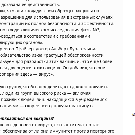
т доказана ее действенность.
и, что они «подадут свои образцы вакцины на
разрешение для использования в экстренных случаях
монстрации их полной безопасности и эффективности,
ано в ходе клинического исследования фазы №3,
роводиться в соответствии с требованиями
улирующих органов».
ектор Пфайзер, доктор Альберт Бурла заявил
 обязательство из-за «растущей обеспокоенности
ьзуем для разработки этих вакцин, и, что еще более
ься для оценки этих вакцин». Он добавил, что они
соперник здесь — вирус».
ю группу, чтобы определить, кто должен получить
, люди из групп высокого риска — включая
е пожилых людей, лиц, находящихся в учреждениях
ваниями — скорее всего, получат вакцину в
 отказаться от вакцины?
уже выздоровел от вируса, есть антитела, но так
ют, обеспечивают ли они иммунитет против повторного