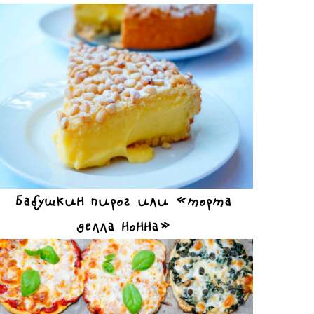
Бабушкин пирог или «торта
делла нонна»