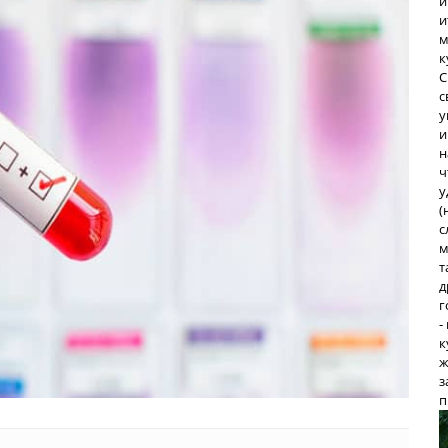
и
и
м
к
С
с
у
и
н
ч
у
(
с
м
т
д
г
-
к
ж
з
п