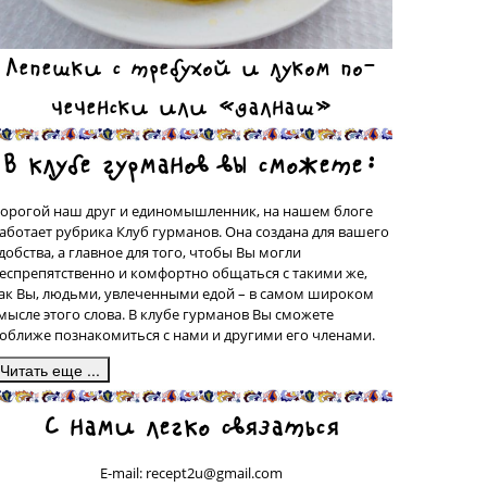
Лепешки с требухой и луком по-
чеченски или «далнаш»
В клубе гурманов вы сможете:
орогой наш друг и единомышленник, на нашем блоге
аботает рубрика Клуб гурманов. Она создана для вашего
добства, а главное для того, чтобы Вы могли
еспрепятственно и комфортно общаться с такими же,
ак Вы, людьми, увлеченными едой – в самом широком
мысле этого слова. В клубе гурманов Вы сможете
оближе познакомиться с нами и другими его членами.
десь, в подрубрике «Сделано на моей кухне» у вас будет
С нами легко связаться
рекрасная возможность поделиться со всеми рецептами
люд, которые были сделаны вашими собственными
уками, а может быть, даже, и придуманы вами. Ваш
E-mail: recept2u@gmail.com
ецепт с фотографией приготовленного Вами блюда