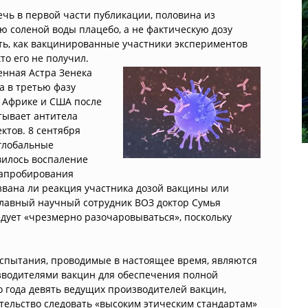
ечь в первой части публикации, половина из
 соленой воды плацебо, а не фактическую дозу
ть, как вакцинированные участники экспериментов
то его не получил.
енная Астра Зенека
а в третью фазу
 Африке и США после
атывает антитела
ктов. 8 сентября
глобальные
звилось воспаление
е апробирования
звана ли реакция участника дозой вакцины или
Главный научный сотрудник ВОЗ доктор Сумья
едует «чрезмерно разочаровываться», поскольку
спытания, проводимые в настоящее время, являются
водителями вакцин для обеспечения полной
го года девять ведущих производителей вакцин,
тельство следовать «высоким этическим стандартам»