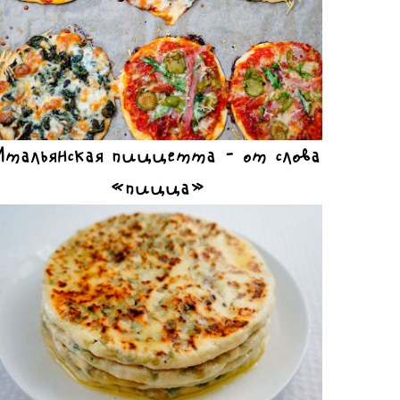
Итальянская пиццетта – от слова
«пицца»