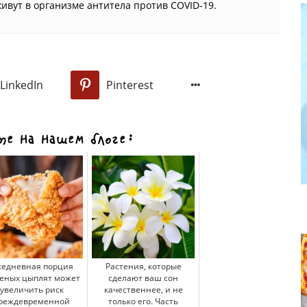
живут в организме антитела против COVID-19.
LinkedIn
Pinterest
0
е на нашем блоге:
едневная порция
Растения, которые
еных цыплят может
сделают ваш сон
увеличить риск
качественнее, и не
реждевременной
только его. Часть