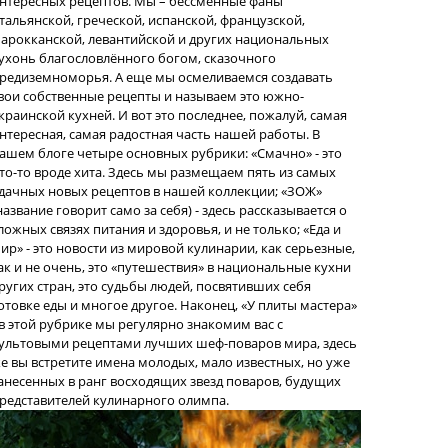
нтересных рецептов. Мы – бессменные фаны
тальянской, греческой, испанской, французской,
арокканской, левантийской и других национальных
ухонь благословлённого богом, сказочного
редиземноморья. А еще мы осмеливаемся создавать
вои собственные рецепты и называем это южно-
краинской кухней. И вот это последнее, пожалуй, самая
нтересная, самая радостная часть нашей работы. В
ашем блоге четыре основных рубрики: «Смачно» - это
то-то вроде хита. Здесь мы размещаем пять из самых
дачных новых рецептов в нашей коллекции; «ЗОЖ»
название говорит само за себя) - здесь рассказывается о
ложных связях питания и здоровья, и не только; «Еда и
ир» - это новости из мировой кулинарии, как серьезные,
ак и не очень, это «путешествия» в национальные кухни
ругих стран, это судьбы людей, посвятивших себя
отовке еды и многое другое. Наконец, «У плиты мастера»
 в этой рубрике мы регулярно знакомим вас с
ультовыми рецептами лучших шеф-поваров мира, здесь
е вы встретите имена молодых, мало известных, но уже
анесенных в ранг восходящих звезд поваров, будущих
редставителей кулинарного олимпа.