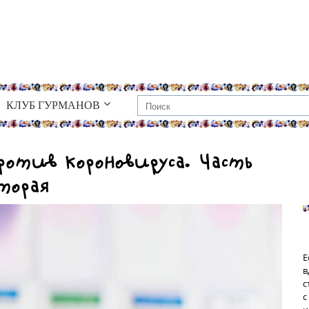
КЛУБ ГУРМАНОВ
ротив короновируса. Часть
торая
Е
в
с
с