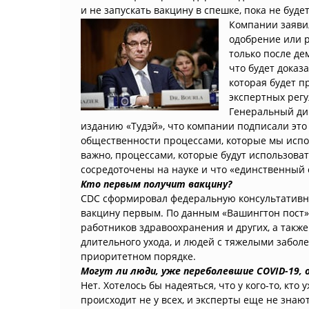
и не запускать вакцину в спешке, пока не буде
Компании заявил
одобрение или 
только после де
что будет доказ
которая будет п
экспертных рег
Генеральный дир
изданию «Тудэй», что компании подписали это
общественности процессами, которые мы испол
важно, процессами, которые будут использоват
сосредоточены на науке и что «единственный 
Кто первым получит вакцину?
CDC сформировал федеральную консультативну
вакцину первым. По данным «Вашингтон пост»
работников здравоохранения и других, а такж
длительного ухода, и людей с тяжелыми заболе
приоритетном порядке.
Могут ли люди, уже переболевшие COVID-19,
Нет. Хотелось бы надеяться, что у кого-то, кто 
происходит не у всех, и эксперты еще не зна