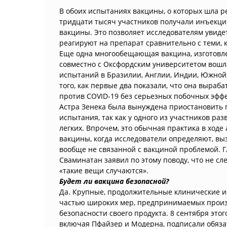
В обоих испытаниях вакцины, о которых шла р
тридцати тысяч участников получали инъекцию
вакцины. Это позволяет исследователям увиде
реагируют на препарат сравнительно с теми, к
Еще одна многообещающая вакцина, изготовл
совместно с Оксфордским университетом вошл
испытаний в Бразилии, Англии, Индии, Южной
того, как первые два показали, что она выраб
против COVID-19 без серьезных побочных эффе
Астра Зенека была вынуждена приостановить 
испытания, так как у одного из участников ра
легких. Впрочем, это обычная практика в ход
вакцины, когда исследователи определяют, вы
вообще не связанной с вакциной проблемой. 
Сваминатан заявил по этому поводу, что не сл
«такие вещи случаются».
Будет ли вакцина безопасной?
Да. Крупные, продолжительные клинические и
частью широких мер, предпринимаемых произ
безопасности своего продукта. 8 сентября это
включая Пфайзер и Модерна, подписали обяза