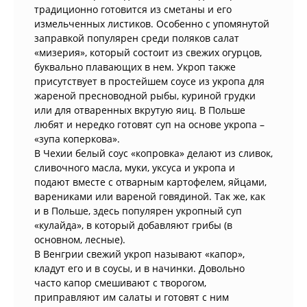
традиционно готовится из сметаны и его
измельченных листиков. Особенно с упомянутой
заправкой популярен среди поляков салат
«мизерия», который состоит из свежих огурцов,
буквально плавающих в нем. Укроп также
присутствует в простейшем соусе из укропа для
жареной пресноводной рыбы, куриной грудки
или для отваренных вкрутую яиц. В Польше
любят и нередко готовят суп на основе укропа –
«зупа коперкова».
В Чехии белый соус «копровка» делают из сливок,
сливочного масла, муки, уксуса и укропа и
подают вместе с отварным картофелем, яйцами,
варениками или вареной говядиной. Так же, как
и в Польше, здесь популярен укропный суп
«кулайда», в который добавляют грибы (в
основном, лесные).
В Венгрии свежий укроп называют «капор»,
кладут его и в соусы, и в начинки. Довольно
часто капор смешивают с творогом,
приправляют им салаты и готовят с ним