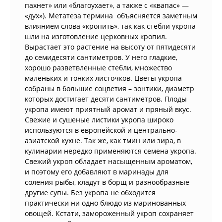
пахнет» или «благоухает», а также с «квапас» —
«дух»). Метатеза термина объясняется заметным
влиянием слова «кропить», так как стебли укропа
шли на изготовление церковных кропил.
Вырастает это растение на высоту от пятидесяти
до семидесяти сантиметров. У него гладкие,
хорошо разветвленные стебли, множество
маленьких и тонких листочков. Цветы укропа
собраны в большие соцветия – зонтики, диаметр
которых достигает десяти сантиметров. Плоды
укропа имеют приятный аромат и пряный вкус.
Свежие и сушеные листики укропа широко
используются в европейской и центрально-
азиатской кухне. Так же, как тмин или зира, в
кулинарии нередко применяются семена укропа.
Свежий укроп обладает насыщенным ароматом,
и поэтому его добавляют в маринады для
соления рыбы, кладут в борщ и разнообразные
другие супы. Без укропа не обходится
практически ни одно блюдо из маринованных
овощей. Кстати, замороженный укроп сохраняет