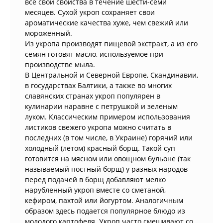
все свои свойства в течение шести-семи
месяцев. Сухой укроп сохраняет свои
ароматические качества хуже, чем свежий или
мороженный.
Из укропа производят пищевой экстракт, а из его
семян готовят масло, используемое при
производстве мыла.
В Центральной и Северной Европе, Скандинавии,
в государствах Балтики, а также во многих
славянских странах укроп популярен в
кулинарии наравне с петрушкой и зеленым
луком. Классическим примером использования
листиков свежего укропа можно считать в
последних (в том числе, в Украине) горячий или
холодный (летом) красный борщ. Такой суп
готовится на мясном или овощном бульоне (так
называемый постный борщ) у разных народов
перед подачей в борщ добавляют мелко
нарубленный укроп вместе со сметаной,
кефиром, пахтой или йогуртом. Аналогичным
образом здесь подается популярное блюдо из
молодого картофеля. Укроп часто смешивают со