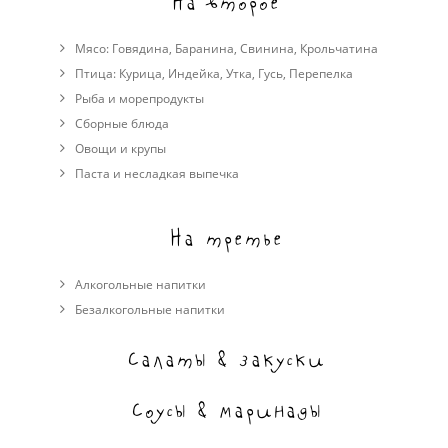
На второе
Мясо:
Говядина
,
Баранина
,
Свинина
,
Крольчатина
Птица:
Курица
,
Индейка
,
Утка
,
Гусь
,
Перепелка
Рыба и морепродукты
Сборные блюда
Овощи и крупы
Паста и несладкая выпечка
На третье
Алкогольные напитки
Безалкогольные напитки
Салаты & закуски
Соусы & маринады