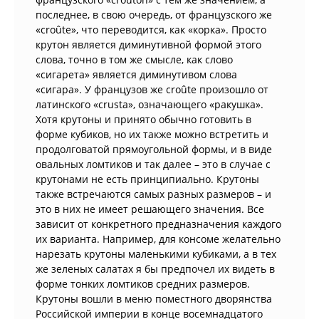
последнее, в свою очередь, от французского же
«croûte», что переводится, как «корка». Просто
крутон является диминутивной формой этого
слова, точно в том же смысле, как слово
«сигарета» является диминутивом слова
«сигара». У французов же croûte произошло от
латинского «crusta», означающего «ракушка».
Хотя крутоны и принято обычно готовить в
форме кубиков, но их также можно встретить и
продолговатой прямоугольной формы, и в виде
овальных ломтиков и так далее – это в случае с
крутонами не есть принципиально. Крутоны
также встречаются самых разных размеров – и
это в них не имеет решающего значения. Все
зависит от конкретного предназначения каждого
их варианта. Например, для консоме желательно
нарезать крутоны маленькими кубиками, а в тех
же зеленых салатах я бы предпочел их видеть в
форме тонких ломтиков средних размеров.
Крутоны вошли в меню поместного дворянства
Российской империи в конце восемнадцатого