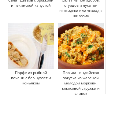
Салат Цезарь с брокколи
Салат из помидоров,
и пекинской капустой
огурцов и лука по-
персидски или «салад-э
ширази»
Парфе из рыбной
Порьял - индийская
печени с бёр нуазет и
закуска из жареной
коньяком
молодой моркови,
кокосовой стружки и
сливок