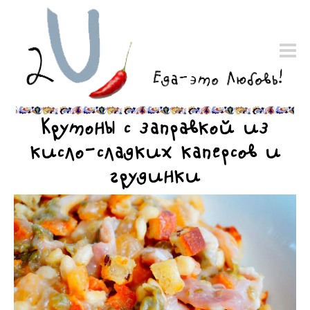
Крутоны с заправкой из
кисло-сладких каперсов и
грудинки