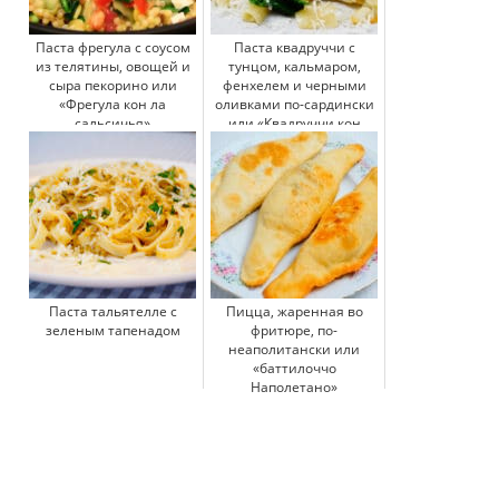
Паста фрегула с соусом
Паста квадруччи с
из телятины, овощей и
тунцом, кальмаром,
сыра пекорино или
фенхелем и черными
«Фрегула кон ла
оливками по-сардински
сальсичья»
или «Квадруччи кон
тон...
Паста тальятелле с
Пицца, жаренная во
зеленым тапенадом
фритюре, по-
неаполитански или
«баттилоччо
Наполетано»