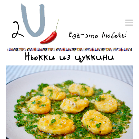
Ньокки из цуккини