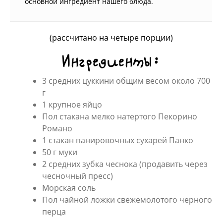
основной ингредиент нашего блюда.
(рассчитано на четыре порции)
Ингредиенты:
3 средних цуккини общим весом около 700
г
1 крупное яйцо
Пол стакана мелко натертого Пекорино
Романо
1 стакан панировочных сухарей Панко
50 г муки
2 средних зубка чеснока (продавить через
чесночный пресс)
Морская соль
Пол чайной ложки свежемолотого черного
перца