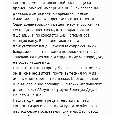
типичное меню итальянской пасты еще со
времен Римской империи. Они были завезены
римскими легионами во время экспансии
империи в страны европейского континента.
Один древнеримский рецепт ньокки состоит из
теста, сделанного из муки твердых сортов
пшеницы, и по консистенции напоминает
манную кашу. В составе такого теста
присутствуют яйца. Похожими современными
блюдами являются ньокки по-римски, которые
запекаются в духовке, и сардинские маллореддус,
не содержащие яиц.
После того, как в Европу был завезен картофель,
он, в конечном итоге, почти вытеснил муку из
очень многих рецептов ньокки. Картофельные
ньокки особенно популярны в таких итальянских
регионах как Абруццо, Фриули-Венеция-Джулия,
Венето и Лацио.
Наш сегодняшний рецепт ньокки является
типичным для итальянской кухни, особенно, в
период сезона созревания цуккини. Этот овощ –