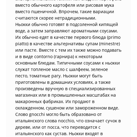
вместо обычного картофеля или рисовая мука
вместо пшеничной. Впрочем, такие вариации
считаются скорее нетрадиционными.
Ньокки обычно готовят в подсоленной кипящей
воде, а затем заправляют ароматными соусами.
Их обычно едят в качестве первого блюда (primo
piatto) в качестве альтернативы супам (minestre)
или пасте. Вместе с тем их также можно подавать
и в виде contorno (гарнира) к некоторым
основным блюдам. Типичными соусами к ньокки
служат топленое масло с шалфеем, зеленое
песто, томатные рагу. Ньокки могут быть
приготовлены в домашних условиях, а также
произведены вручную в специализированных
магазинах или в промышленных масштабах на
макаронных фабриках. Их продают в
охлажденном, сушеном или замороженном виде.
Слово gnocchi могло быть образовано от
итальянского слова nocchio, что означает сучок в
дереве, или от nocca, что переводится с
итальянского как сустав. Ньокки входят в