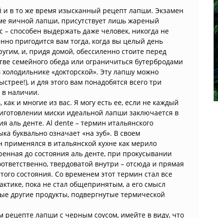
 и в то же время изысканный рецепт лапши. Экзамен
оме яичной лапши, присутствует лишь жареный
с – способен выдержать даже человек, никогда не
енно пригодится вам тогда, когда вы целый день
ругим, и, придя домой, обессиленно стоите перед
стве семейного обеда или ограничиться бутербродами
 холодильнике «докторской». Эту лапшу можно
ыстрее!), и для этого вам понадобятся всего три
ь в наличии.
 как и многие из вас. Я могу есть ее, если не каждый
приготовлении миски идеальной лапши заключается в
я аль денте. Al dente – термин итальянского
ыка буквально означает «на зуб». В своем
 применялся в итальянской кухне как мерило
ренная до состояния аль денте, при прокусывании
оответственно, твердоватой внутри – отсюда и прямая
этого состояния. Со временем этот термин стал все
ктике, пока не стал общепринятым, а его смысл
ые другие продукты, подвергнутые термической
м рецепте лапши с черным соусом, имейте в виду, что