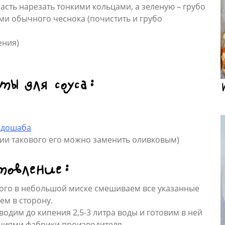
асть нарезать тонкими кольцами, а зеленую – грубо
ами обычного чеснока (почистить и грубо
ения)
ты для соуса:
 дошаба
твии такового его можно заменить оливковым)
товление:
того в небольшой миске смешиваем все указанные
ем в сторону.
одим до кипения 2,5-3 литра воды и готовим в ней
циями фабрики производителя.