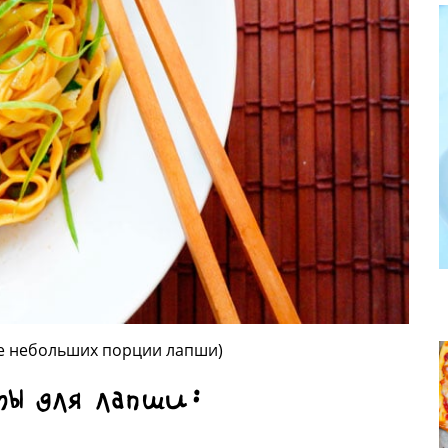
ре небольших порции лапши)
ты для лапши: