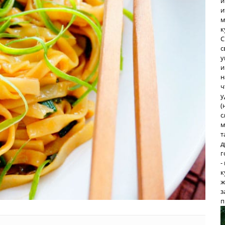
и
и
м
к
С
с
у
и
н
ч
у
(
с
м
т
д
г
-
к
ж
з
п