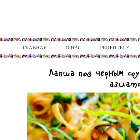
ГЛАВНАЯ
О НАС
РЕЦЕПТЫ
Лапша под черным соу
азиат