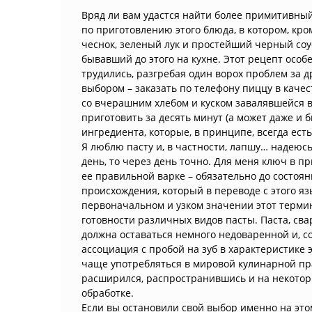
Вряд ли вам удастся найти более примитивный
по приготовлению этого блюда, в котором, кр
чеснок, зеленый лук и простейший черный соу
бывавший до этого на кухне. Этот рецепт особ
трудились, разгребая один ворох проблем за д
выбором – заказать по телефону пиццу в каче
со вчерашним хлебом и куском завалявшейся в
приготовить за десять минут (а может даже и б
ингредиента, которые, в принципе, всегда ест
Я люблю пасту и, в частности, лапшу… надеюсь,
день, то через день точно. Для меня ключ в 
ее правильной варке – обязательно до состояни
происхождения, который в переводе с этого яз
первоначальном и узком значении этот термин
готовности различных видов пасты. Паста, сва
должна оставаться немного недоваренной и, с
ассоциация с пробой на зуб в характеристике 
чаще употребляться в мировой кулинарной пра
расширился, распространившись и на некотор
обработке.
Если вы остановили свой выбор именно на это