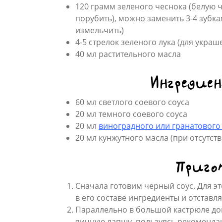
120 грамм зеленого чеснока (белую ч
порубить), можно заменить 3-4 зубк
измельчить)
4-5 стрелок зеленого лука (для украш
40 мл растительного масла
Ингредиен
60 мл светлого соевого соуса
20 мл темного соевого соуса
20 мл
виноградного или гранатового
20 мл кунжутного масла (при отсутс
Приго
Сначала готовим черный соус. Для э
в его составе ингредиенты и отставля
Параллельно в большой кастрюле дов
яичную лапшу, пользуясь рекоменда