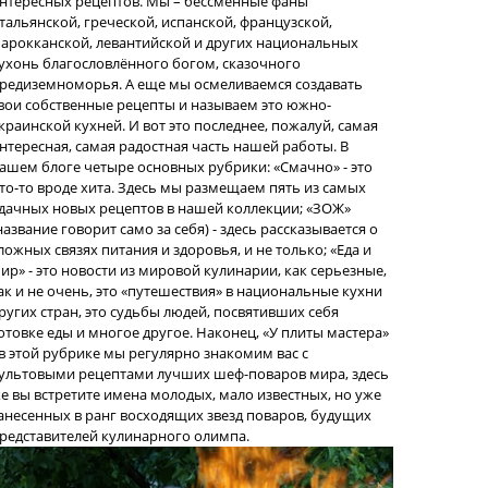
нтересных рецептов. Мы – бессменные фаны
тальянской, греческой, испанской, французской,
арокканской, левантийской и других национальных
ухонь благословлённого богом, сказочного
редиземноморья. А еще мы осмеливаемся создавать
вои собственные рецепты и называем это южно-
краинской кухней. И вот это последнее, пожалуй, самая
нтересная, самая радостная часть нашей работы. В
ашем блоге четыре основных рубрики: «Смачно» - это
то-то вроде хита. Здесь мы размещаем пять из самых
дачных новых рецептов в нашей коллекции; «ЗОЖ»
название говорит само за себя) - здесь рассказывается о
ложных связях питания и здоровья, и не только; «Еда и
ир» - это новости из мировой кулинарии, как серьезные,
ак и не очень, это «путешествия» в национальные кухни
ругих стран, это судьбы людей, посвятивших себя
отовке еды и многое другое. Наконец, «У плиты мастера»
 в этой рубрике мы регулярно знакомим вас с
ультовыми рецептами лучших шеф-поваров мира, здесь
е вы встретите имена молодых, мало известных, но уже
анесенных в ранг восходящих звезд поваров, будущих
редставителей кулинарного олимпа.