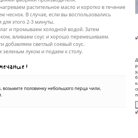
агреваем растительное масло и коротко в течение
м чеснок. В случае, если вы воспользовались
для этого 2-3 минуты.
лаг и промываем холодной водой. Затем
оком, вливаем соус и хорошо перемешиваем.
и добавляем светлый соевый соус.
 зеленым луком и подаем к столу.
Д
мечание:
р
у
б
к
ы, возьмите половинку небольшого перца чили,
с
.
п
З
п
б
р
р