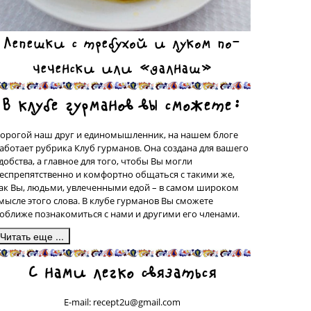
Лепешки с требухой и луком по-
чеченски или «далнаш»
В клубе гурманов вы сможете:
орогой наш друг и единомышленник, на нашем блоге
аботает рубрика Клуб гурманов. Она создана для вашего
добства, а главное для того, чтобы Вы могли
еспрепятственно и комфортно общаться с такими же,
ак Вы, людьми, увлеченными едой – в самом широком
мысле этого слова. В клубе гурманов Вы сможете
оближе познакомиться с нами и другими его членами.
десь, в подрубрике «Сделано на моей кухне» у вас будет
С нами легко связаться
рекрасная возможность поделиться со всеми рецептами
люд, которые были сделаны вашими собственными
уками, а может быть, даже, и придуманы вами. Ваш
E-mail: recept2u@gmail.com
ецепт с фотографией приготовленного Вами блюда