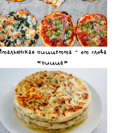
Итальянская пиццетта – от слова
«пицца»