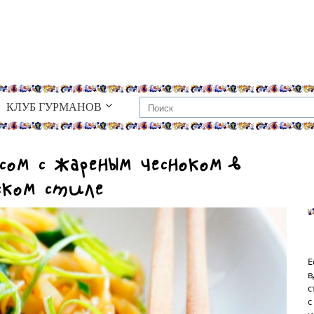
КЛУБ ГУРМАНОВ
сом с жареным чесноком в
ском стиле
Е
в
с
с