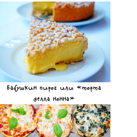
Бабушкин пирог или «торта
делла нонна»