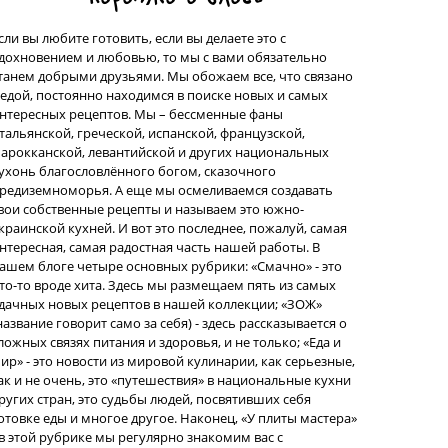
сли вы любите готовить, если вы делаете это с
дохновением и любовью, то мы с вами обязательно
танем добрыми друзьями. Мы обожаем все, что связано
 едой, постоянно находимся в поиске новых и самых
нтересных рецептов. Мы – бессменные фаны
тальянской, греческой, испанской, французской,
арокканской, левантийской и других национальных
ухонь благословлённого богом, сказочного
редиземноморья. А еще мы осмеливаемся создавать
вои собственные рецепты и называем это южно-
краинской кухней. И вот это последнее, пожалуй, самая
нтересная, самая радостная часть нашей работы. В
ашем блоге четыре основных рубрики: «Смачно» - это
то-то вроде хита. Здесь мы размещаем пять из самых
дачных новых рецептов в нашей коллекции; «ЗОЖ»
название говорит само за себя) - здесь рассказывается о
ложных связях питания и здоровья, и не только; «Еда и
ир» - это новости из мировой кулинарии, как серьезные,
ак и не очень, это «путешествия» в национальные кухни
ругих стран, это судьбы людей, посвятивших себя
отовке еды и многое другое. Наконец, «У плиты мастера»
 в этой рубрике мы регулярно знакомим вас с