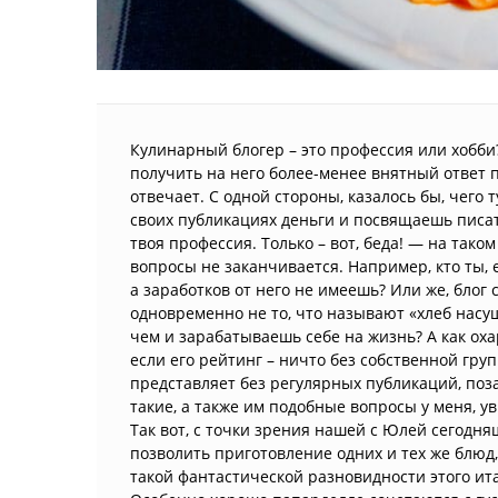
Кулинарный блогер – это профессия или хобби?
получить на него более-менее внятный ответ 
отвечает. С одной стороны, казалось бы, чего 
своих публикациях деньги и посвящаешь писат
твоя профессия. Только – вот, беда! — на так
вопросы не заканчивается. Например, кто ты,
а заработков от него не имеешь? Или же, блог 
одновременно не то, что называют «хлеб насу
чем и зарабатываешь себе на жизнь? А как оха
если его рейтинг – ничто без собственной груп
представляет без регулярных публикаций, поз
такие, а также им подобные вопросы у меня, у
Так вот, с точки зрения нашей с Юлей сегодня
позволить приготовление одних и тех же блюд, 
такой фантастической разновидности этого ита