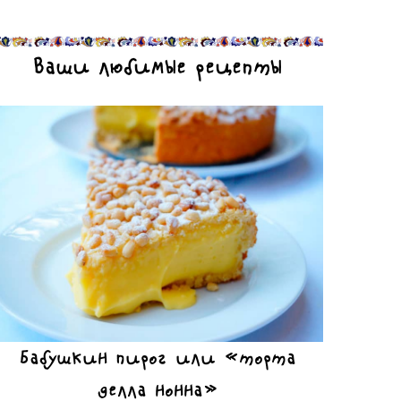
Ваши любимые рецепты
Бабушкин пирог или «торта
делла нонна»