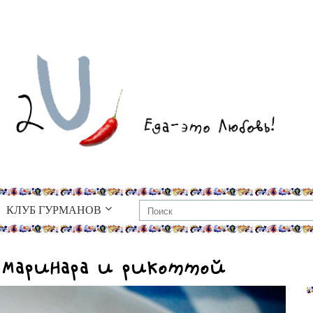
КЛУБ ГУРМАНОВ
ом маринара и рикоттой