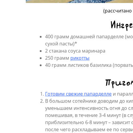
(рассчитано
Ингр
400 грамм домашней папарделле (мо
сухой пасты)*
2 стакана соуса маринара
250 грамм
рикотты
40 грамм листиков базилика (порвать
Приго
Готовим свежие папарделле
и парал
В большом сотейнике доводим до кип
уменьшаем интенсивность огня до сл
помешивая, в течение 3-4 минут (в сл
приблизительно 6-8 минут – зависит о
после чего раскладываем ее по серв