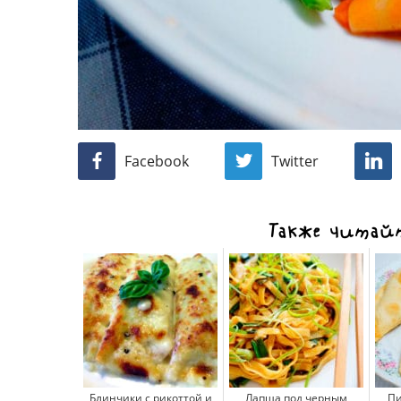
Facebook
Twitter
Также читайт
Блинчики с рикоттой и
Лапша под черным
Пи