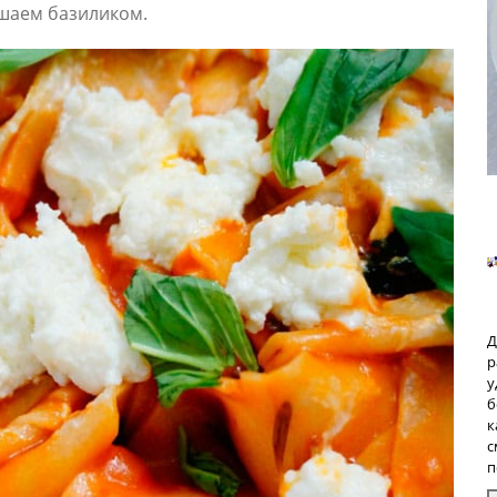
шаем базиликом.
Д
р
у
б
к
с
п