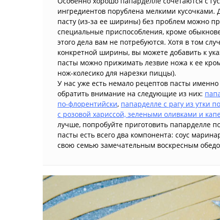
Особенно хорошо папарделле сочетаются с гус
ингредиентов порублена мелкими кусочками. 
пасту (из-за ее ширины) без проблем можно пр
специальные приспособления, кроме обыкнове
этого дела вам не потребуются. Хотя в том сл
конкретной ширины, вы можете добавить к ук
пасты можно прижимать лезвие ножа к ее кромк
нож-колесико для нарезки пиццы).
У нас уже есть немало рецептов пасты именно
обратить внимание на следующие из них:
пап
по-флорентийски
,
папарделле с рагу из утки п
с розовой хариссой, зелеными оливками и кап
лучше, попробуйте приготовить папарделле по
пасты есть всего два компонента: соус марина
свою семью замечательным воскресным обедо