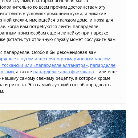
тыми соусами, в которых основная масса
Дополнительно ко всем прочим достоинствам эту
иготовить в условиях домашней кухни, и никакие
нной скалки, имеющейся в каждом доме, и ножа для
учае, когда вам потребуются ленты папарделле
азанным приспособам еще и линейку: при нарезке
е (кстати, тут отличную службу может сослужить вам
 с папарделле. Особо я бы рекомендовал вам
арделле с нутом и чесночно-розмариновым маслом
о-тоскански или «папарделле алл’анатра»
,
папарделле
ерсами
, а также
папарделле алла фьезолана
… или еще
 нашему самому свежему рецепту, в котором кроме
ра и рикотта. Это самый лучший способ порадовать
м.