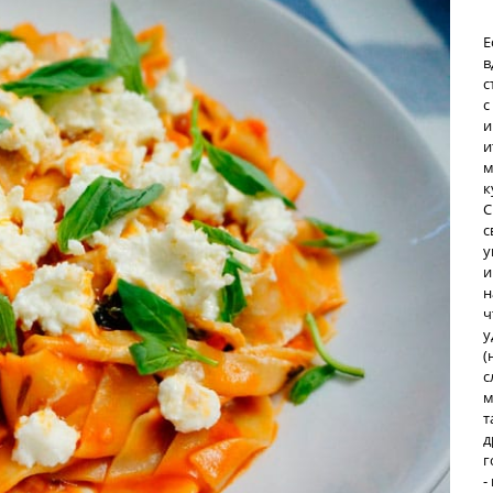
Е
в
с
с
и
и
м
к
С
с
у
и
н
ч
у
(
с
м
т
д
г
-