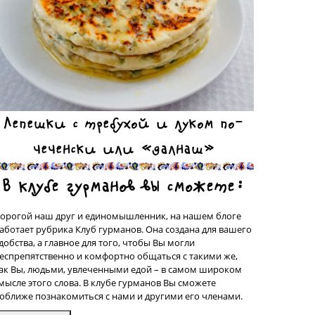
Лепешки с требухой и луком по-
чеченски или «далнаш»
В клубе гурманов вы сможете:
орогой наш друг и единомышленник, на нашем блоге
аботает рубрика Клуб гурманов. Она создана для вашего
добства, а главное для того, чтобы Вы могли
еспрепятственно и комфортно общаться с такими же,
ак Вы, людьми, увлеченными едой – в самом широком
мысле этого слова. В клубе гурманов Вы сможете
оближе познакомиться с нами и другими его членами.