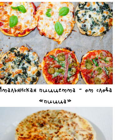
Итальянская пиццетта – от слова
«пицца»