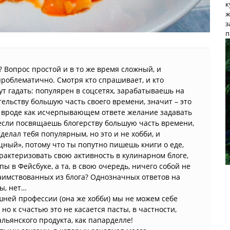
к
ж
з
п
 Вопрос простой и в то же время сложный, и
проблематично. Смотря кто спрашивает, и кто
тут гадать: популярен в соцсетях, зарабатываешь на
ельству большую часть своего времени, значит – это
ом вроде как исчерпывающем ответе желание задавать
 если посвящаешь блогерству большую часть времени,
сделал тебя популярным, но это и не хобби, и
щный», потому что ты попутно пишешь книги о еде,
рактеризовать свою активность в кулинарном блоге,
пы в Фейсбуке, а та, в свою очередь, ничего собой не
аимствованных из блога? Однозначных ответов на
вы, нет…
шней профессии (она же хобби) мы не можем себе
но к счастью это не касается пасты, в частности,
льянского продукта, как папарделле!