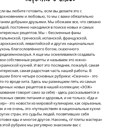
сли вы любите готовить, если вы делаете это с
дохновением и любовью, то мы с вами обязательно
танем добрыми друзьями. Мы обожаем все, что связано
 едой, постоянно находимся в поиске новых и самых
нтересных рецептов. Мы – бессменные фаны
тальянской, греческой, испанской, французской,
арокканской, левантийской и других национальных
ухонь благословлённого богом, сказочного
редиземноморья. А еще мы осмеливаемся создавать
вои собственные рецепты и называем это южно-
краинской кухней. И вот это последнее, пожалуй, самая
нтересная, самая радостная часть нашей работы. В
ашем блоге четыре основных рубрики: «Смачно» - это
то-то вроде хита. Здесь мы размещаем пять из самых
дачных новых рецептов в нашей коллекции; «ЗОЖ»
название говорит само за себя) - здесь рассказывается о
ложных связях питания и здоровья, и не только; «Еда и
ир» - это новости из мировой кулинарии, как серьезные,
ак и не очень, это «путешествия» в национальные кухни
ругих стран, это судьбы людей, посвятивших себя
отовке еды и многое другое. Наконец, «У плиты мастера»
 в этой рубрике мы регулярно знакомим вас с