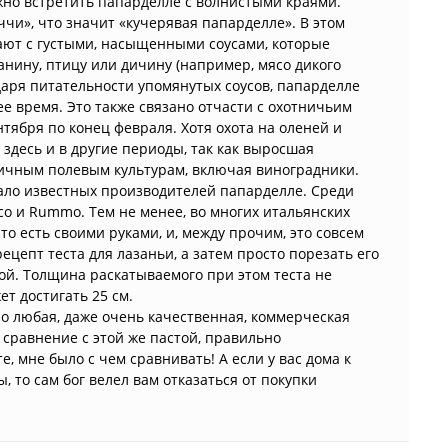
ожно встретить папарделле с волнистыми краями.
и», что значит «кучерявая папарделле». В этом
ют с густыми, насыщенными соусами, которые
анину, птицу или дичину (например, мясо дикого
одаря питательности упомянутых соусов, папарделле
е время. Это также связано отчасти с охотничьим
нтября по конец февраля. Хотя охота на оленей и
здесь и в другие периоды, так как выросшая
личным полевым культурам, включая виноградники.
мало известных производителей папарделле. Среди
co и Rummo. Тем не менее, во многих итальянских
 то есть своими руками, и, между прочим, это совсем
ецепт теста для лазаньи, а затем просто порезать его
й. Толщина раскатываемого при этом теста не
ет достигать 25 см.
но любая, даже очень качественная, коммерческая
е сравнение с этой же пастой, правильно
, мне было с чем сравнивать! А если у вас дома к
, то сам бог велел вам отказаться от покупки