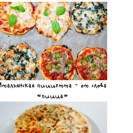
Итальянская пиццетта – от слова
«пицца»