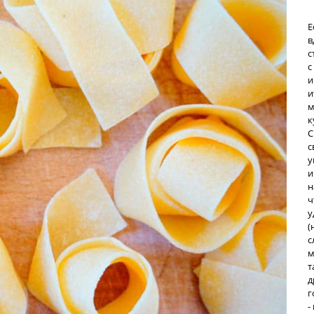
Е
в
с
с
и
и
м
к
С
с
у
и
н
ч
у
(
с
м
т
д
г
-