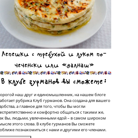
Лепешки с требухой и луком по-
чеченски или «далнаш»
В клубе гурманов вы сможете:
орогой наш друг и единомышленник, на нашем блоге
аботает рубрика Клуб гурманов. Она создана для вашего
добства, а главное для того, чтобы Вы могли
еспрепятственно и комфортно общаться с такими же,
ак Вы, людьми, увлеченными едой – в самом широком
мысле этого слова. В клубе гурманов Вы сможете
оближе познакомиться с нами и другими его членами.