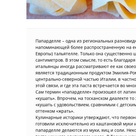
Папарделле – одна из региональных разновид
напоминающей более распространенную на ее 
Европы) тальятелле. Только она существенно ш
сантиметров. В этом смысле, то есть благода
итальянцы иногда рассматривают ее как своео
является традиционным продуктом Эмилия-Ром
центрально-северной частью Италии, в частно
этой связи, и где эта паста встречается во мн
Сам термин «папарделле» произошел от латинс
«кушать». Впрочем, на тосканском диалекте то
«кушать с удовольствием, сравнимым с детским
оттенком «жрать».
Кулинарные историки утверждают, что первон
готовили исключительно из каштановой муки 
папарделле делаются из муки, яиц и соли. Не