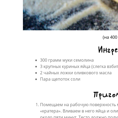
(на 400
Ингр
300 грамм муки семолина
3 крупных куриных яйца (слегка взбит
2 чайных ложки оливкового масла
Пара щепоток соли
Приго
Помещаем на рабочую поверхность му
«кратера». Вливаем в него яйца и о
около пяти минут. Тесто должно пол