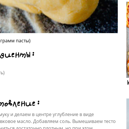
 грамм пасты)
едиенты:
ь)
товление:
ку и делаем в центре углубление в виде
ливковое масло. Добавляем соль. Вымешиваем тесто
учиться достаточно плотным, но при этом