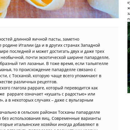
к
ж
з
п
ностей длинной яичной пасты, заметно
родине Италии (да и в других странах Западной
ире последней и может достигать двух и даже трех
ря необычной, почти экзотической ширине папарделле,
бразный тип лазаньи. В тоже время, если тальятелле
анья, то происхождение папарделле связано с
сти, с Тосканой, которую чаще всего упоминают в
ожестве различных рецептов.
кого глагола pappare, который переводится как
 же pappare означает «кушать с радостью» или
», а в некоторых случаях – даже с вульгарным
ачально в сельских районах Тосканы папарделле
и без использования яиц. Современные варианты
которые итальянские хозяйки иногда добавляют в