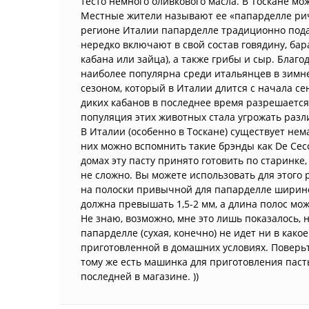
тесто немного оливкового масла. В Тоскане м
Местные жители называют ее «папарделле ричч
регионе Италии папарделле традиционно пода
нередко включают в свой состав говядину, бар
кабана или зайца), а также грибы и сыр. Благ
наиболее популярна среди итальянцев в зимне
сезоном, который в Италии длится с начала се
диких кабанов в последнее время разрешается 
популяция этих животных стала угрожать раз
В Италии (особенно в Тоскане) существует не
них можно вспомнить такие брэнды как De Cec
домах эту пасту принято готовить по старинке,
не сложно. Вы можете использовать для этого р
на полоски привычной для папарделле ширино
должна превышать 1,5-2 мм, а длина полос мож
Не знаю, возможно, мне это лишь показалось, 
папарделле (сухая, конечно) не идет ни в како
приготовленной в домашних условиях. Поверьте
тому же есть машинка для приготовления пасты
последней в магазине. ))