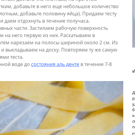
ипким, добавьте в него еще небольшое количество
лотным, добавьте половину яйца). Придаем тесту
 даем отдохнуть в течение получаса.
равных части. Застилаем рабочую поверхность
 на него первую из них. Раскатываем в
атем нарезаем на полосы шириной около 2 см. Из
и выкладываем на доску. Повторяем ту же самую
ями теста.
нной воде до
состояния аль денте
в течение 7-8
Д
р
у
б
к
с
п