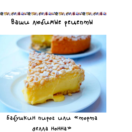
Ваши любимые рецепты
Бабушкин пирог или «торта
делла нонна»