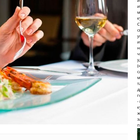
и
и
м
к
С
с
у
и
н
ч
у
(
с
м
т
д
г
-
к
ж
з
п