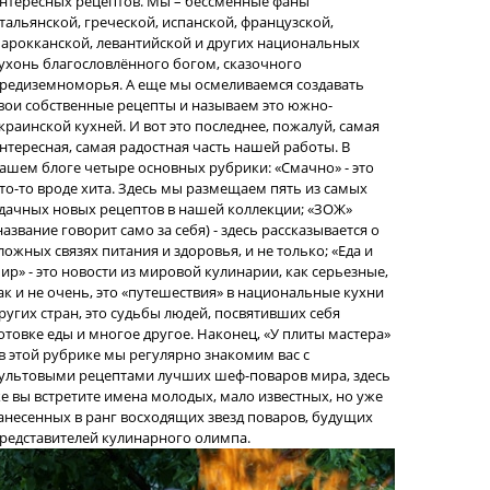
нтересных рецептов. Мы – бессменные фаны
тальянской, греческой, испанской, французской,
арокканской, левантийской и других национальных
ухонь благословлённого богом, сказочного
редиземноморья. А еще мы осмеливаемся создавать
вои собственные рецепты и называем это южно-
краинской кухней. И вот это последнее, пожалуй, самая
нтересная, самая радостная часть нашей работы. В
ашем блоге четыре основных рубрики: «Смачно» - это
то-то вроде хита. Здесь мы размещаем пять из самых
дачных новых рецептов в нашей коллекции; «ЗОЖ»
название говорит само за себя) - здесь рассказывается о
ложных связях питания и здоровья, и не только; «Еда и
ир» - это новости из мировой кулинарии, как серьезные,
ак и не очень, это «путешествия» в национальные кухни
ругих стран, это судьбы людей, посвятивших себя
отовке еды и многое другое. Наконец, «У плиты мастера»
 в этой рубрике мы регулярно знакомим вас с
ультовыми рецептами лучших шеф-поваров мира, здесь
е вы встретите имена молодых, мало известных, но уже
анесенных в ранг восходящих звезд поваров, будущих
редставителей кулинарного олимпа.