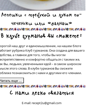
Лепешки с требухой и луком по-
чеченски или «далнаш»
В клубе гурманов вы сможете:
орогой наш друг и единомышленник, на нашем блоге
аботает рубрика Клуб гурманов. Она создана для вашего
добства, а главное для того, чтобы Вы могли
еспрепятственно и комфортно общаться с такими же,
ак Вы, людьми, увлеченными едой – в самом широком
мысле этого слова. В клубе гурманов Вы сможете
оближе познакомиться с нами и другими его членами.
десь, в подрубрике «Сделано на моей кухне» у вас будет
С нами легко связаться
рекрасная возможность поделиться со всеми рецептами
люд, которые были сделаны вашими собственными
уками, а может быть, даже, и придуманы вами. Ваш
E-mail: recept2u@gmail.com
ецепт с фотографией приготовленного Вами блюда