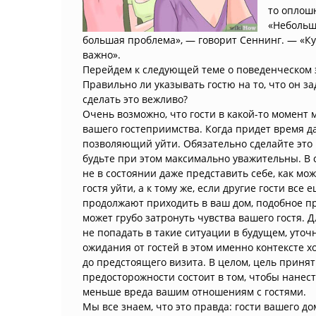
то оплошн
«Небольш
большая проблема», — говорит Сеннинг. — «К
важно».
Перейдем к следующей теме о поведенческом 
Правильно ли указывать гостю на то, что он з
сделать это вежливо?
Очень возможно, что гости в какой-то момент м
вашего гостеприимства. Когда придет время д
позволяющий уйти. Обязательно сделайте это
будьте при этом максимально уважительны. В с
не в состоянии даже представить себе, как мо
гостя уйти, а к тому же, если другие гости все 
продолжают приходить в ваш дом, подобное 
может грубо затронуть чувства вашего гостя. Д
не попадать в такие ситуации в будущем, уточ
ожидания от гостей в этом именно контексте х
до предстоящего визита. В целом, цель принят
предосторожности состоит в том, чтобы нанес
меньше вреда вашим отношениям с гостями.
Мы все знаем, что это правда: гости вашего д