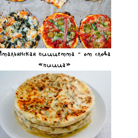
Итальянская пиццетта – от слова
«пицца»