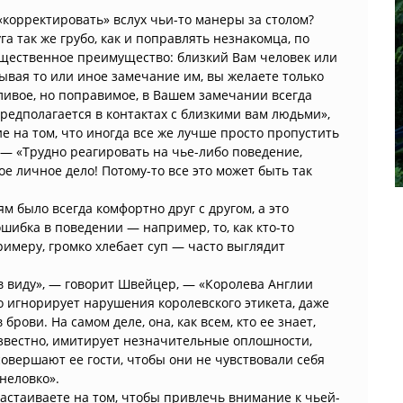
 «корректировать» вслух чьи-то манеры за столом?
а так же грубо, как и поправлять незнакомца, по
ущественное преимущество: близкий Вам человек или
ывая то или иное замечание им, вы желаете только
жливое, но поправимое, в Вашем замечании всегда
редполагается в контактах с близкими вам людьми»,
е на том, что иногда все же лучше просто пропустить
 — «Трудно реагировать на чье-либо поведение,
кое личное дело! Потому-то все это может быть так
м было всегда комфортно друг с другом, а это
шибка в поведении — например, то, как кто-то
примеру, громко хлебает суп — часто выглядит
в виду», — говорит Швейцер, — «Королева Англии
о игнорирует нарушения королевского этикета, даже
 брови. На самом деле, она, как всем, кто ее знает,
звестно, имитирует незначительные оплошности,
овершают ее гости, чтобы они не чувствовали себя
неловко».
настаиваете на том, чтобы привлечь внимание к чьей-