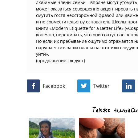
любимые члены семьи – вполне могут утомить и 
может оказаться совершенно акцентировать на
смутить гостя неосторожной фразой или движе
и по совместительству основатель Школы прото
книги «Modern Etiquette for a Better Life» («С
конечно, переживать, что они сочтут вас не
Но если их пребывание ощутимо отражается н
нарушает все ваши планы на этот или следующ
уйти».
(продолжение следует)
Facebook
Twitter
Также читайт