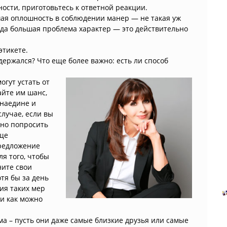
ости, приготовьтесь к ответной реакции.
ая оплошность в соблюдении манер — не такая уж
уда большая проблема характер — это действительно
этикете.
адержался? Что еще более важно: есть ли способ
огут устать от
айте им шанс,
 наедине и
лучае, если вы
жно попросить
еще
предложение
ля того, чтобы
ните свои
отя бы за день
ия таких мер
ти как можно
ома – пусть они даже самые близкие друзья или самые