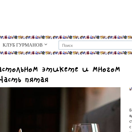
КЛУБ ГУРМАНОВ
застольном этикете и многом
 Часть пятая
Е
в
с
с