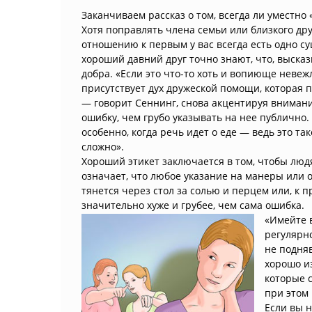
Заканчиваем рассказ о том, всегда ли уместно
Хотя поправлять члена семьи или близкого друг
отношению к первым у вас всегда есть одно с
хороший давний друг точно знают, что, высказ
добра. «Если это что-то хоть и вопиюще неве
присутствует дух дружеской помощи, которая п
— говорит Сеннинг, снова акцентируя внимани
ошибку, чем грубо указывать на нее публично.
особенно, когда речь идет о еде — ведь это та
сложно».
Хороший этикет заключается в том, чтобы людя
означает, что любое указание на манеры или о
тянется через стол за солью и перцем или, к 
значительно хуже и грубее, чем сама ошибка.
«Имейте 
регулярн
не подняв
хорошо и
которые с
при этом 
Если вы 