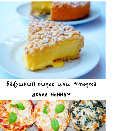
Бабушкин пирог или «торта
делла нонна»