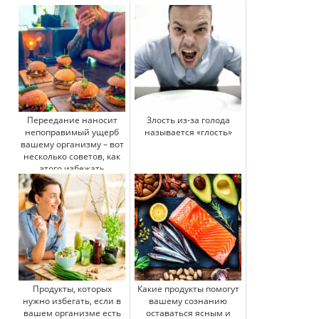
Переедание наносит
Злость из-за голода
непоправимый ущерб
называется «глость»
вашему организму – вот
несколько советов, как
этого избежать
Продукты, которых
Какие продукты помогут
нужно избегать, если в
вашему сознанию
вашем организме есть
оставаться ясным и