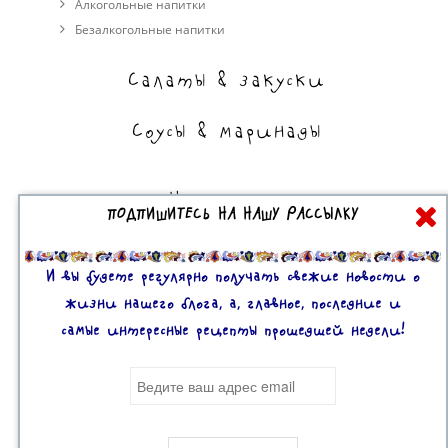
Алкогольные напитки
Безалкогольные напитки
Салаты & закуски
Соусы & маринады
На сладкое
ПОДПИШИТЕСЬ НА НАШУ РАССЫЛКУ
Торты, пирожные, выпечка
Десерты
И вы будете регулярно получать свежие новости о
жизни нашего блога, а, главное, последние и
самые интересные рецепты прошедшей недели!
Все права защищены. 2U © 2016-2020