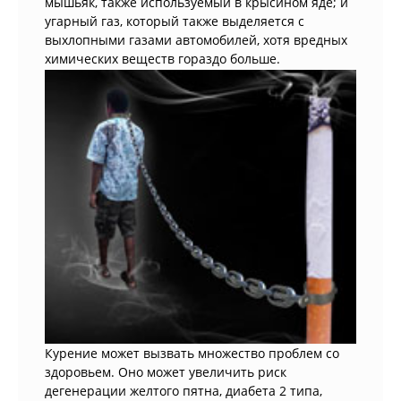
мышьяк, также используемый в крысином яде; и
угарный газ, который также выделяется с
выхлопными газами автомобилей, хотя вредных
химических веществ гораздо больше.
Курение может вызвать множество проблем со
здоровьем. Оно может увеличить риск
дегенерации желтого пятна, диабета 2 типа,