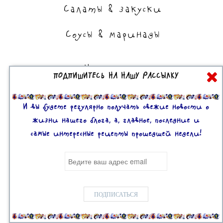
Салаты & закуски
Соусы & маринады
На сладкое
ПОДПИШИТЕСЬ НА НАШУ РАССЫЛКУ
Торты, пирожные, выпечка
Десерты
И вы будете регулярно получать свежие новости о
жизни нашего блога, а, главное, последние и
самые интересные рецепты прошедшей недели!
Все права защищены. 2U © 2016-2020
Mobile version:
Enabled