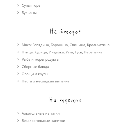
Cупы пюре
Бульоны
На второе
Мясо:
Говядина
,
Баранина
,
Свинина
,
Крольчатина
Птица:
Курица
,
Индейка
,
Утка
,
Гусь
,
Перепелка
Рыба и морепродукты
Сборные блюда
Овощи и крупы
Паста и несладкая выпечка
На третье
Алкогольные напитки
Безалкогольные напитки