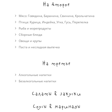
На второе
Мясо:
Говядина
,
Баранина
,
Свинина
,
Крольчатина
Птица:
Курица
,
Индейка
,
Утка
,
Гусь
,
Перепелка
Рыба и морепродукты
Сборные блюда
Овощи и крупы
Паста и несладкая выпечка
На третье
Алкогольные напитки
Безалкогольные напитки
Салаты & закуски
Соусы & маринады