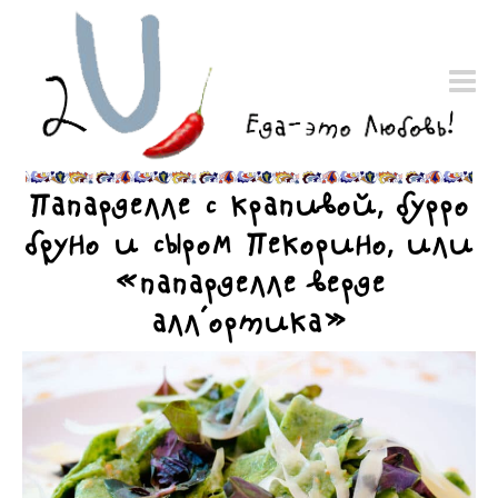
Папарделле с крапивой, бурро
бруно и сыром Пекорино, или
«папарделле верде
алл’ортика»