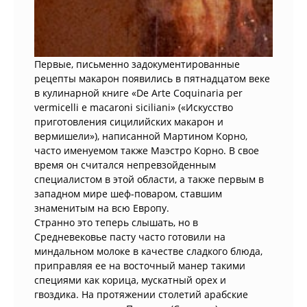
Первые, письменно задокументированные
рецепты макарон появились в пятнадцатом веке
в кулинарной книге «De Arte Coquinaria per
vermicelli e macaroni siciliani» («Искусство
приготовления сицилийских макарон и
вермишели»), написанной Мартином Корно,
часто именуемом также Маэстро Корно. В свое
время он считался непревзойденным
специалистом в этой области, а также первым в
западном мире шеф-поваром, ставшим
знаменитым на всю Европу.
Странно это теперь слышать, но в
Средневековье пасту часто готовили на
миндальном молоке в качестве сладкого блюда,
приправляя ее на восточный манер такими
специями как корица, мускатный орех и
гвоздика. На протяжении столетий арабские