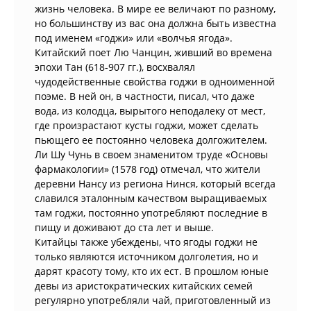
жизнь человека. В мире ее величают по разному,
но большинству из вас она должна быть известна
под именем «годжи» или «волчья ягода».
Китайский поет Лю Чанцин, живший во времена
эпохи Тан (618-907 гг.), восхвалял
чудодейственные свойства годжи в одноименной
поэме. В ней он, в частности, писал, что даже
вода, из колодца, вырытого неподалеку от мест,
где произрастают кусты годжи, может сделать
пьющего ее постоянно человека долгожителем.
Ли Шу Чунь в своем знаменитом труде «Основы
фармакологии» (1578 год) отмечал, что жители
деревни Нансу из региона Нинся, который всегда
славился эталонным качеством выращиваемых
там годжи, постоянно употребляют последние в
пищу и доживают до ста лет и выше.
Китайцы также убеждены, что ягоды годжи не
только являются источником долголетия, но и
дарят красоту тому, кто их ест. В прошлом юные
девы из аристократических китайских семей
регулярно употребляли чай, приготовленный из