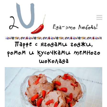
Парфе с ягодами годжи,
ромом и кусочками темного
шоколада