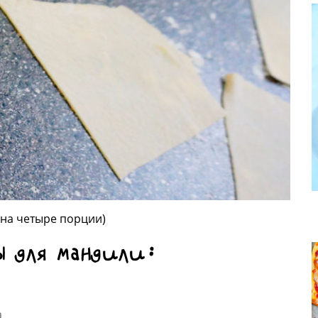
 на четыре порции)
ы для мандили:
а