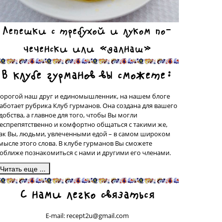
Лепешки с требухой и луком по-
чеченски или «далнаш»
В клубе гурманов вы сможете:
орогой наш друг и единомышленник, на нашем блоге
аботает рубрика Клуб гурманов. Она создана для вашего
добства, а главное для того, чтобы Вы могли
еспрепятственно и комфортно общаться с такими же,
ак Вы, людьми, увлеченными едой – в самом широком
мысле этого слова. В клубе гурманов Вы сможете
оближе познакомиться с нами и другими его членами.
десь, в подрубрике «Сделано на моей кухне» у вас будет
С нами легко связаться
рекрасная возможность поделиться со всеми рецептами
люд, которые были сделаны вашими собственными
уками, а может быть, даже, и придуманы вами. Ваш
E-mail: recept2u@gmail.com
ецепт с фотографией приготовленного Вами блюда