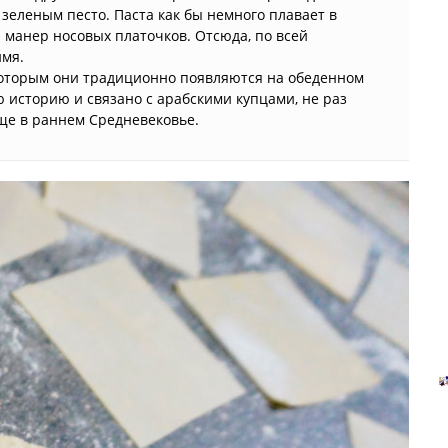
еленым песто. Паста как бы немного плавает в
а манер носовых платочков. Отсюда, по всей
имя.
с которым они традиционно появляются на обеденном
ю историю и связано с арабскими купцами, не раз
ще в раннем Средневековье.