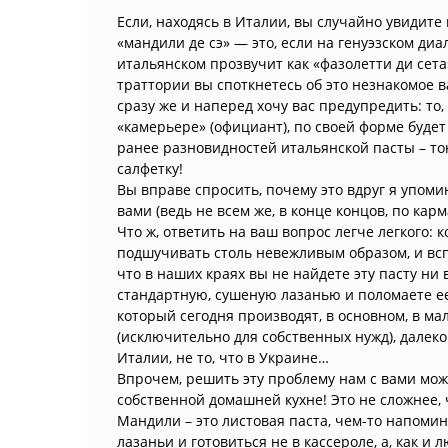
Если, находясь в Италии, вы случайно увидит
«мандили де сэ» — это, если на генуэзском диа
итальянском прозвучит как «фазолетти ди сета
траттории вы споткнетесь об это незнакомое в
сразу же и наперед хочу вас предупредить: то,
«камерьере» (официант), по своей форме буде
ранее разновидностей итальянской пасты – то
салфетку!
Вы вправе спросить, почему это вдруг я упом
вами (ведь не всем же, в конце концов, по кар
Что ж, ответить на ваш вопрос легче легкого: к
подшучивать столь невежливым образом, и вс
что в наших краях вы не найдете эту пасту ни в
стандартную, сушеную лазанью и поломаете ее
который сегодня производят, в основном, в ма
(исключительно для собственных нужд), далеко
Италии, не то, что в Украине…
Впрочем, решить эту проблему нам с вами мож
собственной домашней кухне! Это не сложнее, 
Мандили – это листовая паста, чем-то напоми
лазаньи и готовиться не в кассероле, а, как и 