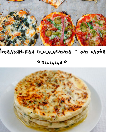
Итальянская пиццетта – от слова
«пицца»