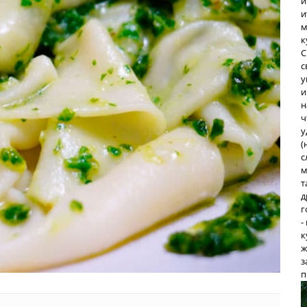
и
и
м
к
С
с
у
и
н
ч
у
(
с
м
т
д
г
-
к
ж
з
п