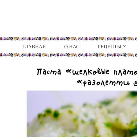
ГЛАВНАЯ
О НАС
РЕЦЕПТЫ
Паста «шелковые плат
«фазолетти д