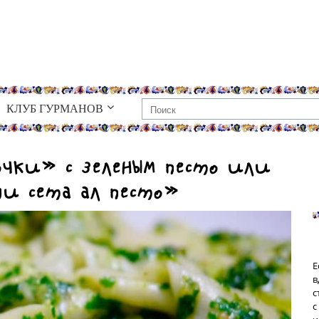
КЛУБ ГУРМАНОВ
очки» с зеленым песто или
и сета ал песто»
Е
в
с
с