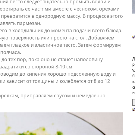
ния песто следует тщательно промыть водой и
ретирать ее частями вместе с чесноком, орехами
е превратится в однородную массу. В процессе этого
бавлять пармезан.
 его в холодильник до момента подачи всего блюда.
ую поверхность или просто на стол. Добавляем
ваем гладкое и эластичное тесто. Затем формируем
 полчаса.
Д
до тех пор, пока оно не станет наполовину
р
адратики со стороной 8-10 см.
у
доводим до кипения хорошо подсоленную воду и
б
ки зависит от толщины и колеблется от 8 до 12
к
с
п
арелкам, приправляем соусом и немедленно
З
п
б
р
р