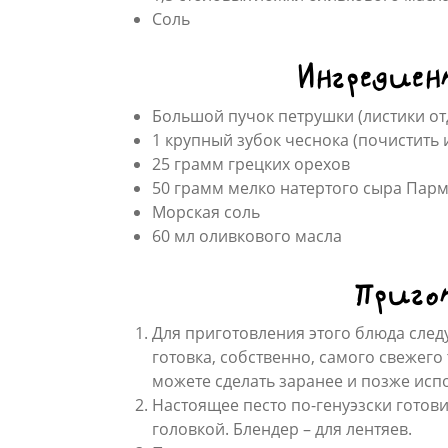
Соль
Ингредиен
Большой пучок петрушки (листики о
1 крупный зубок чеснока (почистить 
25 грамм грецких орехов
50 грамм мелко натертого сыра Пар
Морская соль
60 мл оливкового масла
Приго
Для приготовления этого блюда следу
готовка, собственно, самого свежего
можете сделать заранее и позже испо
Настоящее песто по-генуэзски готов
головкой. Блендер – для лентяев.