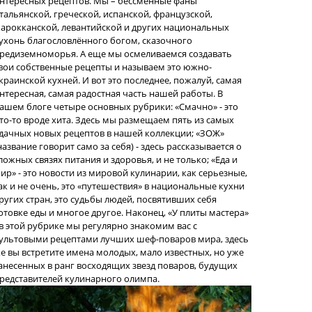
нтересных рецептов. Мы – бессменные фаны
тальянской, греческой, испанской, французской,
арокканской, левантийской и других национальных
ухонь благословлённого богом, сказочного
редиземноморья. А еще мы осмеливаемся создавать
вои собственные рецепты и называем это южно-
краинской кухней. И вот это последнее, пожалуй, самая
нтересная, самая радостная часть нашей работы. В
ашем блоге четыре основных рубрики: «Смачно» - это
то-то вроде хита. Здесь мы размещаем пять из самых
дачных новых рецептов в нашей коллекции; «ЗОЖ»
название говорит само за себя) - здесь рассказывается о
ложных связях питания и здоровья, и не только; «Еда и
ир» - это новости из мировой кулинарии, как серьезные,
ак и не очень, это «путешествия» в национальные кухни
ругих стран, это судьбы людей, посвятивших себя
отовке еды и многое другое. Наконец, «У плиты мастера»
 в этой рубрике мы регулярно знакомим вас с
ультовыми рецептами лучших шеф-поваров мира, здесь
е вы встретите имена молодых, мало известных, но уже
анесенных в ранг восходящих звезд поваров, будущих
редставителей кулинарного олимпа.