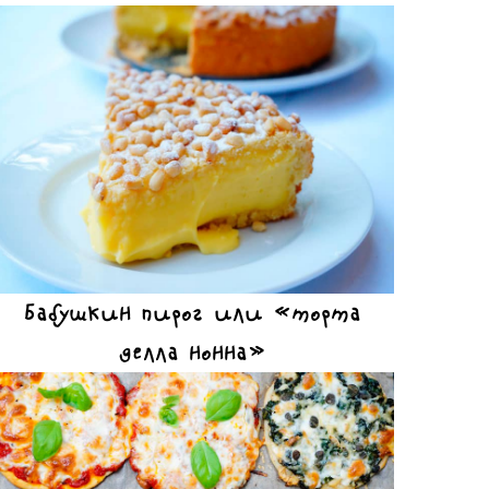
Бабушкин пирог или «торта
делла нонна»