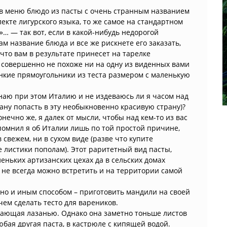
е в меню блюдо из пасты с очень странным названием
лекте лигурского языка, то же самое на стандартном
»… — так вот, если в какой-нибудь недорогой
ам название блюда и все же рискнете его заказать,
 что вам в результате принесет на тарелке
т совершенно не похоже ни на одну из виденных вами
нкие прямоугольники из теста размером с маленькую
инаю при этом Италию и не издеваюсь ли я часом над
ману попасть в эту необыкновенно красивую страну)?
онечно же, я далек от мысли, чтобы над кем-то из вас
помнил я об Италии лишь по той простой причине,
 свежем, ни в сухом виде (разве что купите
 листики пополам). Этот раритетный вид пасты,
леньких артизанских цехах да в сельских домах
 не всегда можно встретить и на территории самой
но и иным способом – приготовить мандили на своей
чем сделать тесто для вареников.
нающая лазанью. Однако она заметно тоньше листов
любая другая паста, в кастрюле с кипящей водой.