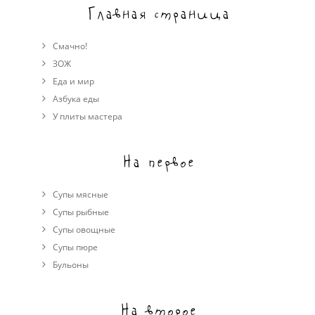
Главная страница
Смачно!
ЗОЖ
Еда и мир
Азбука еды
У плиты мастера
На первое
Супы мясные
Супы рыбные
Супы овощные
Cупы пюре
Бульоны
На второе