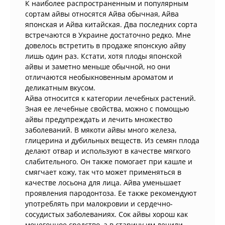
К наиболее распространенным и популярным
сортам айвы относятся Айва обычная, Айва
японская и Айва китайская. Два последних сорта
встречаются в Украине достаточно редко. Мне
довелось встретить в продаже японскую айву
лишь один раз. Кстати, хотя плоды японской
айвы и заметно меньше обычной, но они
отличаются необыкновенным ароматом и
деликатным вкусом.
Айва относится к категории лечебных растений.
Зная ее лечебные свойства, можно с помощью
айвы предупреждать и лечить множество
заболеваний. В мякоти айвы много железа,
глицерина и дубильных веществ. Из семян плода
делают отвар и используют в качестве мягкого
слабительного. Он также помогает при кашле и
смягчает кожу, так что может применяться в
качестве лосьона для лица. Айва уменьшает
проявления пародонтоза. Ее также рекомендуют
употреблять при малокровии и сердечно-
сосудистых заболеваниях. Сок айвы хорош как
мочегонное средство, а в старину им лечили