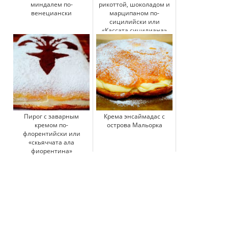
миндалем по-
рикоттой, шоколадом и
венециански
марципаном по-
сицилийски или
«Кассата сицилиана»
Пирог с заварным
Крема энсаймадас с
кремом по-
острова Мальорка
флорентийски или
«скьяччата ала
фиорентина»