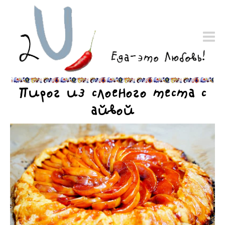
Пирог из слоеного теста с
айвой