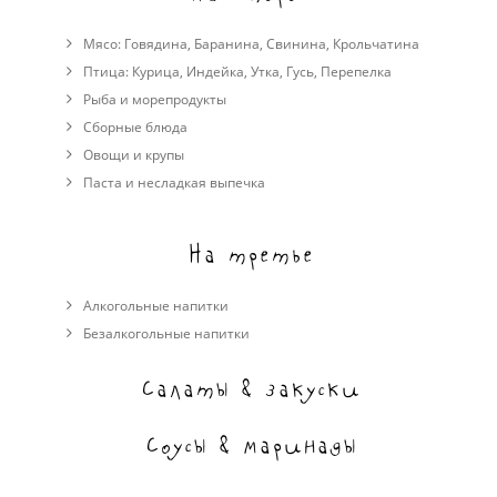
Мясо:
Говядина
,
Баранина
,
Свинина
,
Крольчатина
Птица:
Курица
,
Индейка
,
Утка
,
Гусь
,
Перепелка
Рыба и морепродукты
Сборные блюда
Овощи и крупы
Паста и несладкая выпечка
На третье
Алкогольные напитки
Безалкогольные напитки
Салаты & закуски
Соусы & маринады