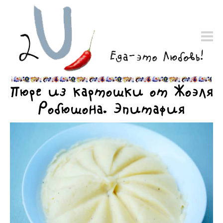
Пюре из картошки от Жоэля
Робюшона. Эпитафия