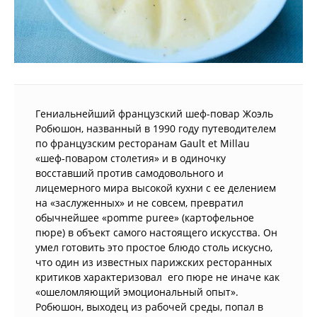
Гениальнейший французский шеф-повар Жоэль
Робюшон, названный в 1990 году путеводителем
по французским ресторанам Gault et Millau
«шеф-поваром столетия» и в одиночку
восставший против самодовольного и
лицемерного мира высокой кухни с ее делением
на «заслуженных» и не совсем, превратил
обычнейшее «pomme puree» (картофельное
пюре) в объект самого настоящего искусства. Он
умел готовить это простое блюдо столь искусно,
что один из известных парижских ресторанных
критиков характеризовал его пюре не иначе как
«ошеломляющий эмоциональный опыт».
Робюшон, выходец из рабочей среды, попал в