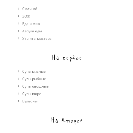
Смачно!
ЗОЖ
Еда и мир
Азбука еды
У плиты мастера
На первое
Супы мясные
Супы рыбные
Супы овощные
Cупы пюре
Бульоны
На второе