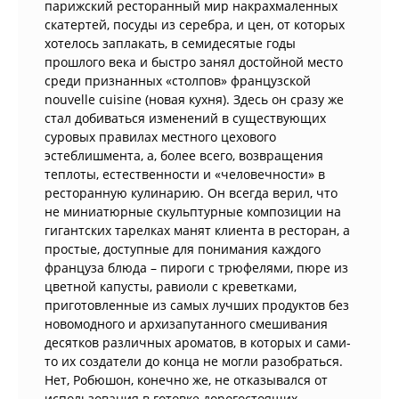
парижский ресторанный мир накрахмаленных
скатертей, посуды из серебра, и цен, от которых
хотелось заплакать, в семидесятые годы
прошлого века и быстро занял достойной место
среди признанных «столпов» французской
nouvelle cuisine (новая кухня). Здесь он сразу же
стал добиваться изменений в существующих
суровых правилах местного цехового
эстеблишмента, а, более всего, возвращения
теплоты, естественности и «человечности» в
ресторанную кулинарию. Он всегда верил, что
не миниатюрные скульптурные композиции на
гигантских тарелках манят клиента в ресторан, а
простые, доступные для понимания каждого
француза блюда – пироги с трюфелями, пюре из
цветной капусты, равиоли с креветками,
приготовленные из самых лучших продуктов без
новомодного и архизапутанного смешивания
десятков различных ароматов, в которых и сами-
то их создатели до конца не могли разобраться.
Нет, Робюшон, конечно же, не отказывался от
использования в готовке дорогостоящих