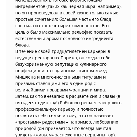
ингредиентов (таких как черная икра, например),
но он проповедовал в своей кухне только самые
простые сочетания: большая часть его блюд
состояла из трех-четырех компонентов. Его
целью было максимально рельефно показать
естественный аромат основного ингредиента
блюда.
В течение своей тридцатилетней карьеры в
ведущих ресторанах Парижа, он создал себе
безукоризненную репутацию кулинарного
перфекциониста с длинным списком звезд
Мишлена и многочисленными титулами и
призами, ставящими его в один ряд с
величайшими поварами Франции и мира.
Затем, как-то внезапно в расцвете сил и славы (в
пятьдесят один год!) Робюшон решает завершить
профессиональную карьеру и полностью
посвятить себя семье и тому, что он называет
«простыми» радостями – например, любованию
природой (он признается, что всегда мечтал
увидеть «живьем» заснеженные вершины гор).