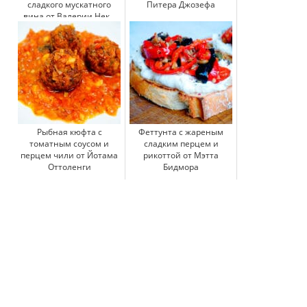
сладкого мускатного
Питера Джозефа
вина от Валерии Нек...
Рыбная кюфта с
Феттунта с жареным
томатным соусом и
сладким перцем и
перцем чили от Йотама
рикоттой от Мэтта
Оттоленги
Бидмора