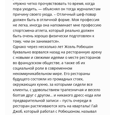
«Нужно четко прочувствовать то время, когда
пора уходить, — объяснял он тогда журналистам
причину своего ухода. – Отличный шеф-повар
должен быть в отличной форме. Моя профессия
не легка, иногда она напоминает мне профессию
спортсмена-атлета, который реально должен
быть очень хорошо физически подготовлен к
тому, чем он занимается».
Однако через несколько лет Жоэль Робюшон
буквально ворвался назад на ресторанную арену
с новыми и свежими идеями о месте ресторанов
во французском обществе, а также об их
социальной роли в современном
некоммуникабельном мире. Его рестораны
будущего состояли из громадных стоек,
окружающих кухню, за которыми сидели все
клиенты, с удовольствием трапезничая и весело
болтая друг с другом… и никакого дресс-кода или
предварительной записи – пусть очереди в
ресторан растягиваются хоть на кварталы! Гай
Джоб, который работал с Робюшоном, называл