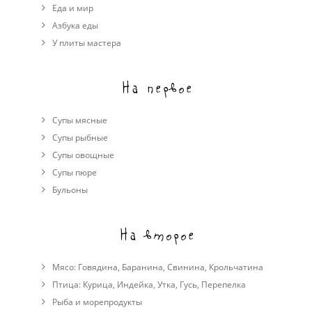
Еда и мир
Азбука еды
У плиты мастера
На первое
Супы мясные
Супы рыбные
Супы овощные
Cупы пюре
Бульоны
На второе
Мясо:
Говядина
,
Баранина
,
Свинина
,
Крольчатина
Птица:
Курица
,
Индейка
,
Утка
,
Гусь
,
Перепелка
Рыба и морепродукты