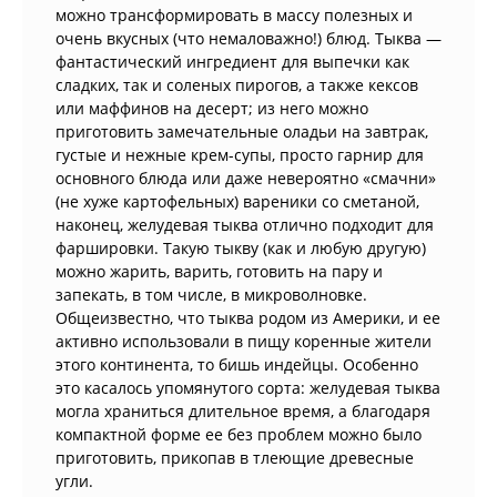
можно трансформировать в массу полезных и
очень вкусных (что немаловажно!) блюд. Тыква —
фантастический ингредиент для выпечки как
сладких, так и соленых пирогов, а также кексов
или маффинов на десерт; из него можно
приготовить замечательные оладьи на завтрак,
густые и нежные крем-супы, просто гарнир для
основного блюда или даже невероятно «смачни»
(не хуже картофельных) вареники со сметаной,
наконец, желудевая тыква отлично подходит для
фаршировки. Такую тыкву (как и любую другую)
можно жарить, варить, готовить на пару и
запекать, в том числе, в микроволновке.
Общеизвестно, что тыква родом из Америки, и ее
активно использовали в пищу коренные жители
этого континента, то бишь индейцы. Особенно
это касалось упомянутого сорта: желудевая тыква
могла храниться длительное время, а благодаря
компактной форме ее без проблем можно было
приготовить, прикопав в тлеющие древесные
угли.