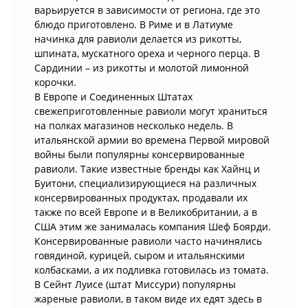
варьируется в зависимости от региона, где это
блюдо приготовлено. В Риме и в Латиуме
начинка для равиоли делается из рикотты,
шпината, мускатного ореха и черного перца. В
Сардинии – из рикотты и молотой лимонной
корочки.
В Европе и Соединенных Штатах
свежеприготовленные равиоли могут храниться
на полках магазинов несколько недель. В
итальянской армии во времена Первой мировой
войны были популярны консервированные
равиоли. Такие известные бренды как Хайнц и
Буитони, специализирующиеся на различных
консервированных продуктах, продавали их
также по всей Европе и в Великобритании, а в
США этим же занималась компания Шеф Боярди.
Консервированные равиоли часто начинялись
говядиной, курицей, сыром и итальянскими
колбасками, а их подливка готовилась из томата.
В Сейнт Луисе (штат Миссури) популярны
жареные равиоли, в таком виде их едят здесь в