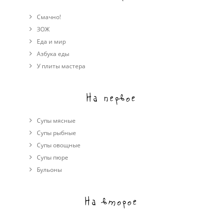
Смачно!
ЗОЖ
Еда и мир
Азбука еды
У плиты мастера
На первое
Супы мясные
Супы рыбные
Супы овощные
Cупы пюре
Бульоны
На второе