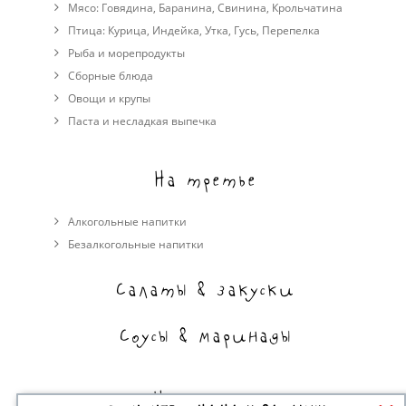
Мясо:
Говядина
,
Баранина
,
Свинина
,
Крольчатина
Птица:
Курица
,
Индейка
,
Утка
,
Гусь
,
Перепелка
Рыба и морепродукты
Сборные блюда
Овощи и крупы
Паста и несладкая выпечка
На третье
Алкогольные напитки
Безалкогольные напитки
Салаты & закуски
Соусы & маринады
На сладкое