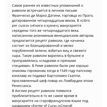
Самое раннее из известных упоминаний о
равиоли встречается в личном письме
Франческо ди Марко Датини, торговца из Прато,
датированном четырнадцатым веком. В «Libro
per cuoco» («Книга о кухне»), манускрипте
середины того же четырнадцатого века,
написанном анонимным венецианским автором,
предлагается рецепт равиоли, где начинка
состоит из бланшированной и мелко
порубленной зелени, взбитых яиц и свежего
сыра. Такие равиоли варились в бульоне и
приправлялись «сладкими и пряными
специями». В Риме равиоли были уже хорошо
знакомы горожанам, когда в 1549 году папскому
конклаву их подавал Бартоломео Скаппи,
прославленный шеф-повар из Ломбардии эпохи
Ренессанса.
В Англии рецепт равиоли появился
приблизительно в то же самое время в
манускрипте на старофранцузском языке под
названием «Forme of Cury» («Способ