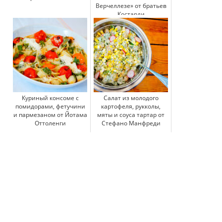
Верчеллезе» от братьев
Костарди
Куриный консоме с
Салат из молодого
помидорами, фетучини
картофеля, рукколы,
и пармезаном от Йотама
мяты и соуса тартар от
Оттоленги
Стефано Манфреди