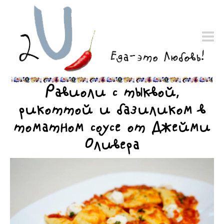
Равиоли с тыквой,
рикоттой и базиликом в
томатном соусе от Джейми
Оливера