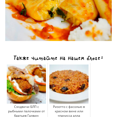
Также читайте на нашем блоге:
Сэндвичи БЛП с
Ризотто с фасолью в
рыбными палочками от
красном вине или
братьев Галвин
«панисса алла