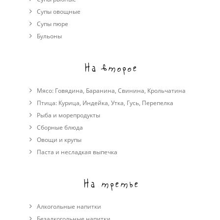
Супы овощные
Cупы пюре
Бульоны
На второе
Мясо:
Говядина
,
Баранина
,
Свинина
,
Крольчатина
Птица:
Курица
,
Индейка
,
Утка
,
Гусь
,
Перепелка
Рыба и морепродукты
Сборные блюда
Овощи и крупы
Паста и несладкая выпечка
На третье
Алкогольные напитки
Безалкогольные напитки