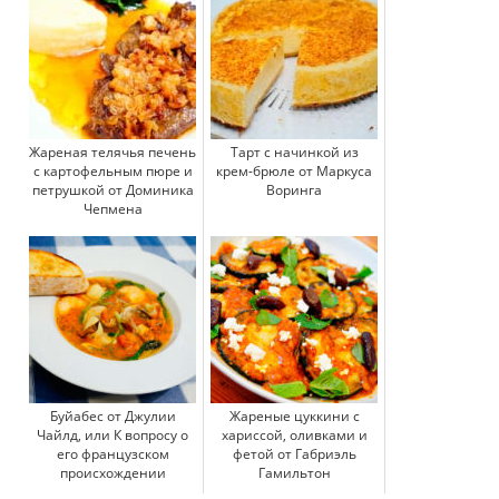
Жареная телячья печень
Тарт с начинкой из
с картофельным пюре и
крем-брюле от Маркуса
петрушкой от Доминика
Воринга
Чепмена
Буйабес от Джулии
Жареные цуккини с
Чайлд, или К вопросу о
хариссой, оливками и
его французском
фетой от Габриэль
происхождении
Гамильтон