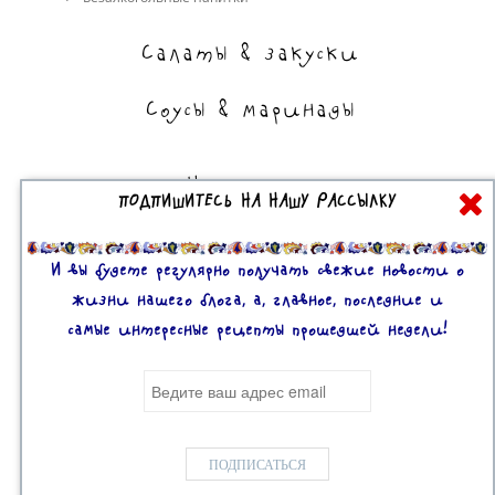
Салаты & закуски
Соусы & маринады
На сладкое
ПОДПИШИТЕСЬ НА НАШУ РАССЫЛКУ
Торты, пирожные, выпечка
Десерты
И вы будете регулярно получать свежие новости о
жизни нашего блога, а, главное, последние и
самые интересные рецепты прошедшей недели!
Все права защищены. 2U © 2016-2020
Mobile version:
Enabled