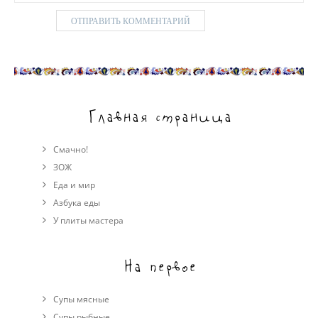
Главная страница
Смачно!
ЗОЖ
Еда и мир
Азбука еды
У плиты мастера
На первое
Супы мясные
Супы рыбные