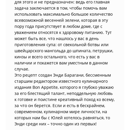
для этого и не предназначен: ведь его главная
задача заключается в том, чтобы помочь вам
использовать максимально большое количество
всевозможной весенней зелени, которая в эту
пору года присутствует в любом доме, где с
уважением относятся к здоровому питанию. Тут
может быть все, что нашлось у вас в день
приготовления супа: от свекольной ботвы или
швейцарского мангольда до шпината, петрушки,
кинзы и всего остального, что есть у вас в
наличии и покажется вам уместным в данном
случае.
Это рецепт создан Энди Барагани, бессменным
старшим редактором известного кулинарного
издания Bon Appetite, которого я глубоко уважаю
за его блестящий талант, неподдельную любовь
к готовке и поистине креативный поход ко всему,
за что он берется. Если и есть в бескрайнем,
современном, кулинарном мире личности, на
которых нам бы с Юлей хотелось равняться, то
Энди среди них – точно один из первых!