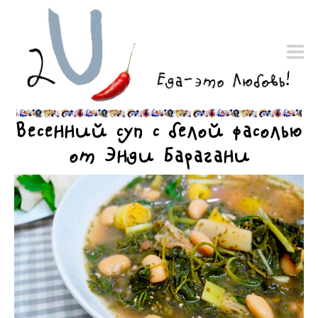
Весенний суп с белой фасолью
от Энди Барагани