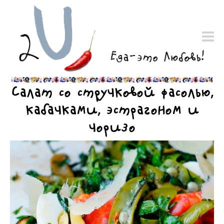
Салат со стручковой фасолью,
кабачками, эстрагоном и
чоризо