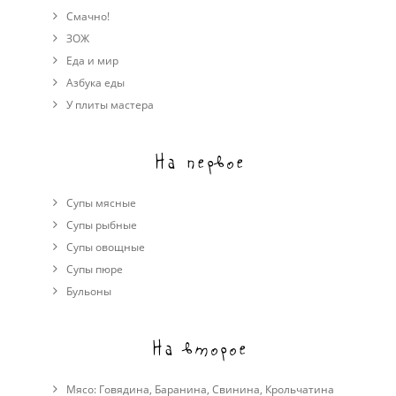
Смачно!
ЗОЖ
Еда и мир
Азбука еды
У плиты мастера
На первое
Супы мясные
Супы рыбные
Супы овощные
Cупы пюре
Бульоны
На второе
Мясо:
Говядина
,
Баранина
,
Свинина
,
Крольчатина