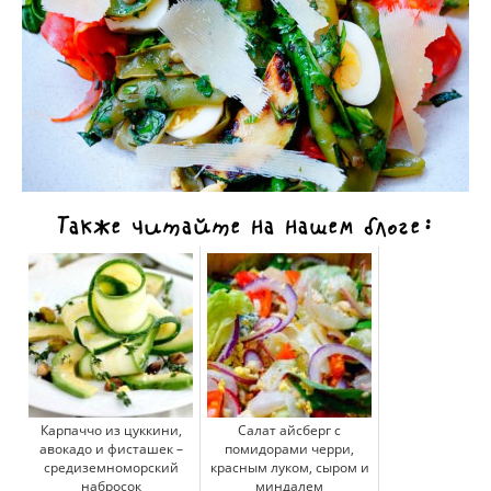
Также читайте на нашем блоге:
Карпаччо из цуккини,
Салат айсберг с
авокадо и фисташек –
помидорами черри,
средиземноморский
красным луком, сыром и
набросок
миндалем