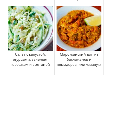
Салат с капустой,
Марокканский дип из
огурцами, зеленым
баклажанов и
горошком и сметаной
помидоров, или «заалук»