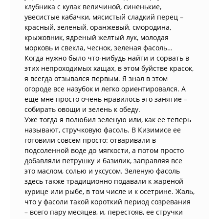
клубника с кулак величиной, синенькие,
увесистые кабачки, мясистый сладкий перец –
красный, зеленый, оранжевый, смородина,
крыжовник, ядреный желтый лук, молодая
морковь и свекла, чеснок, зеленая фасоль…
Когда нужно было что-нибудь найти и сорвать в
этих непроходимых хащах, в этом буйстве красок,
я всегда отзывался первым. Я знал в этом
огороде все назубок и легко ориентировался. А
еще мне просто очень нравилось это занятие –
собирать овощи и зелень к обеду.
Уже тогда я полюбил зеленую или, как ее теперь
называют, стручковую фасоль. В Кизимисе ее
готовили совсем просто: отваривали в
подсоленной воде до мягкости, а потом просто
добавляли петрушку и базилик, заправляя все
это маслом, солью и уксусом. Зеленую фасоль
здесь также традиционно подавали к жареной
курице или рыбе, в том числе и к осетрине. Жаль,
что у фасоли такой короткий период созревания
– всего пару месяцев, и, перестояв, ее стручки