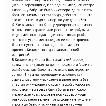
(что на Херсонщине) к ее родной младшей сестре
Клаве — у бабушки было их семеро, да еще пять
братьев. Кизимис стоял тогда (собственно — что
это я! — стоит и до сих пор, но уже давно без
бабки Клавы) — на берегу Днепровского лимана.
В этом селе выращивали роскошные арбузы, а
еще в местных водах водилось столько рыбы,
что, как шутили местные, для ее ловли крючок
был не нужен – только ведро. Кроме всего
прочего, Кизимис всегда славился своей
осетриной.
В Кизимисе у Клавы был гигантский огород, —
каких я не видывал ни до, ни после того (если не
ошибаюсь, там было что-то около шестидесяти
соток)! В нем на чернющем и жирном, как
смалец, местном черноземе в июне почти без
участия рук человека с космической скоростью
росло все, чем всегда были богаты эти южно-
украинские края: розовые помидоры, огурцы,
разнообразная зелень – от рядовых петрушки и
укропа до базилика, кинзы и даже тархуна,